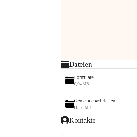
Dateien
Formulare
0,04 MB
Gemeindenachrichten
80,56 MB
Kontakte