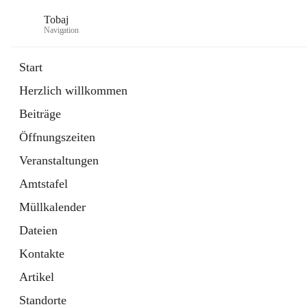
Tobaj
Navigation
Start
Herzlich willkommen
öffnet
Daten & Fakten
Beiträge
in
Externe Webseite
neuem
Öffnungszeiten
Tab
Formulare
2 Schnellzugriffe
Veranstaltungen
Amtstafel
Müllkalender
Dateien
Kontakte
Artikel
Standorte