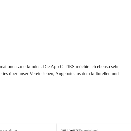
formationen zu erkunden. Die App CITIES möchte ich ebenso sehr 
rtes über unser Vereinsleben, Angebote aus dem kulturellen und 
 
T
vor 1 Woche
eranstaltung
Veranstaltung