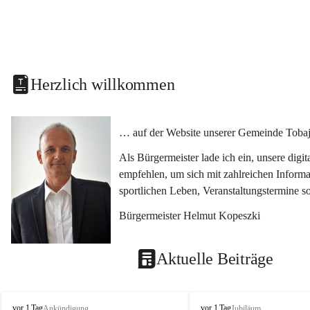
Herzlich willkommen
… auf der Website unserer Gemeinde Tobaj
Als Bürgermeister lade ich ein, unsere dig
empfehlen, um sich mit zahlreichen Informa
sportlichen Leben, Veranstaltungstermine 
Bürgermeister Helmut Kopeszki
Aktuelle Beiträge
T
T
vor 1 Tag
vor 1 Tag
Ankündigung
Jubiläum