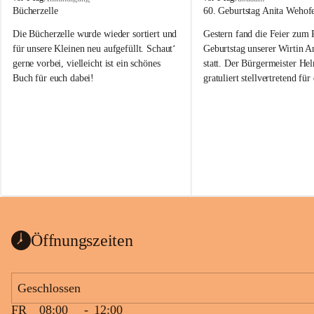
o
o
Bücherzelle
60. Geburtstag Anita Wehof
b
b
Die Bücherzelle wurde wieder sortiert und 
Gestern fand die Feier zum
a
a
j
j
für unsere Kleinen neu aufgefüllt. Schaut‘ 
Geburtstag unserer Wirtin A
gerne vorbei, vielleicht ist ein schönes 
statt. Der Bürgermeister He
Buch für euch dabei!
gratuliert stellvertretend fü
Tobaj sehr herzlich zu ihrem
Geburtstag.
Leider wurde die Bücherzelle zuletzt für 
Liebe Anita!
die Entsorgung von alten 
Katalogen/Prospekten/Zeitschriften, 
Die Jahre vergehen, doch dei
teilweise in ausländischer Sprache, sowie 
jung – und das ist das Schön
auch einer alten, nicht funktionierenden 
Zum 60. Geburtstag wünsche
Wanduhr (!) benutzt und musste 
Gesundheit, Gelassenheit un
ausgeräumt werden.
Portion Lebenslust.
Das Gemeindeamt freut sich sehr über die 
Öffnungszeiten
Spende >lesenswerter< Bücher und 
Zeitschriften. Bitte geben Sie diese aber 
im Gemeindeamt ab, damit diese Bücher 
Geschlossen
vorsortiert in die Bücherzelle eingeräumt 
FR
08:00
-
12:00
werden können.