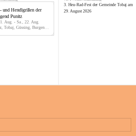
o
3. Heu-Rad-Fest der Gemeinde Tobaj am 
- und Hendlgrillen der 
b
21
29. August 2026
a
ugend Punitz
AU
j
G
21. Aug. - Sa., 22. Aug.
Punitz, Tobaj, Güssing, Burgenland, AUT