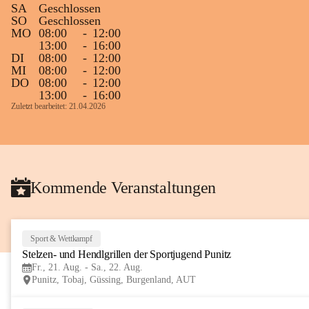
SA
Geschlossen
Gleichzeitig möchten wir uns bei all Jenen 
SO
Geschlossen
MO
08:00
-
12:00
sehr herzlich bedanken, die bereits viele 
13:00
-
16:00
tolle Bücher spendiert haben.
DI
08:00
-
12:00
MI
08:00
-
12:00
DO
08:00
-
12:00
13:00
-
16:00
Zuletzt bearbeitet: 21.04.2026
Kommende Veranstaltungen
Sport & Wettkampf
Stelzen- und Hendlgrillen der Sportjugend Punitz
Fr., 21. Aug. - Sa., 22. Aug.
Punitz, Tobaj, Güssing, Burgenland, AUT