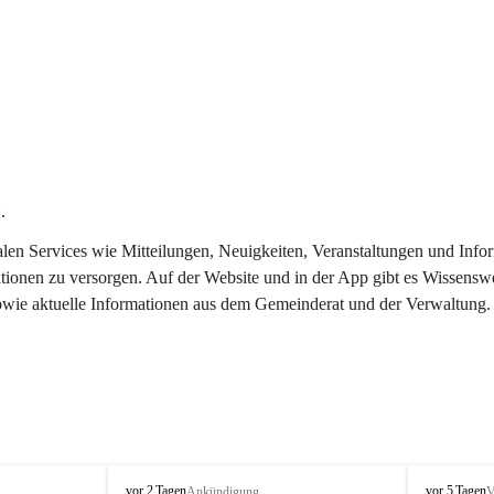
.
italen Services wie Mitteilungen, Neuigkeiten, Veranstaltungen und In
tionen zu versorgen. Auf der Website und in der App gibt es Wissenswe
sowie aktuelle Informationen aus dem Gemeinderat und der Verwaltung.
T
T
vor 2 Tagen
vor 5 Tagen
Ankündigung
V