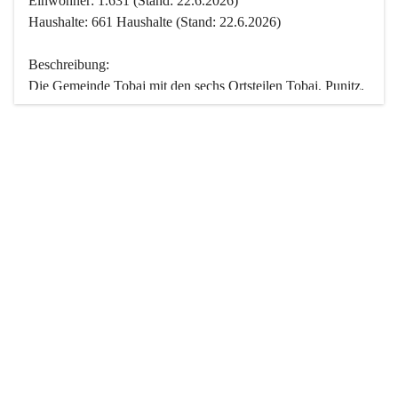
Einwohner: 1.631 (Stand: 22.6.2026)
Haushalte: 661 Haushalte (Stand: 22.6.2026)
Beschreibung:
Die Gemeinde Tobaj mit den sechs Ortsteilen Tobaj, Punitz, 
Deutsch Tschantschendorf, Kroatisch Tschantschendorf, 
Hasendorf und Tudersdorf ist eine der flächengrößten 
Gemeinden des Burgenlandes. Ein Großteil der Fläche ist 
mit Wald bedeckt. Fünf Ortsteile liegen im Stremtal, die 
Streusiedlung Punitz liegt zwischen dem Strem- und dem 
Pinkatal.
Besonders charakteristisch ist das reichhaltige und 
vielfältige Vereinsleben. Das kulturelle und gesellschaftliche 
Leben wird weitgehend von diesen Vereinen und deren 
Veranstaltungen geprägt.
Der größte Reichtum der Gemeinde liegt in der idyllischen 
Landschaft und der intakten Natur. Basierend darauf sowie 
den Freizeitangeboten, wie Wandern, Reiten, Radfahren, 