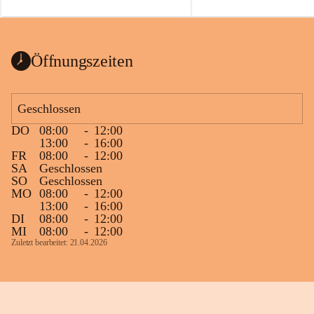
auch einer alten, nicht funktionierenden 
Zum 60. Geburtstag wünsche
Wanduhr (!) benutzt und musste 
Gesundheit, Gelassenheit un
ausgeräumt werden.
Portion Lebenslust.
Das Gemeindeamt freut sich sehr über die 
Öffnungszeiten
Spende >lesenswerter< Bücher und 
Zeitschriften. Bitte geben Sie diese aber 
im Gemeindeamt ab, damit diese Bücher 
Geschlossen
vorsortiert in die Bücherzelle eingeräumt 
DO
08:00
-
12:00
werden können.
13:00
-
16:00
Gleichzeitig möchten wir uns bei all Jenen 
FR
08:00
-
12:00
SA
Geschlossen
sehr herzlich bedanken, die bereits viele 
SO
Geschlossen
tolle Bücher spendiert haben.
MO
08:00
-
12:00
13:00
-
16:00
DI
08:00
-
12:00
MI
08:00
-
12:00
Zuletzt bearbeitet: 21.04.2026