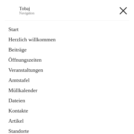
Tobaj
Navigation
Tobaj
Start
Herzlich willkommen
öffnet
Daten & Fakten
Beiträge
in
Externe Webseite
neuem
Öffnungszeiten
Tab
Formulare
2 Schnellzugriffe
Veranstaltungen
Amtstafel
+3
Müllkalender
Dateien
Kontakte
Artikel
Hauptadresse
Standorte