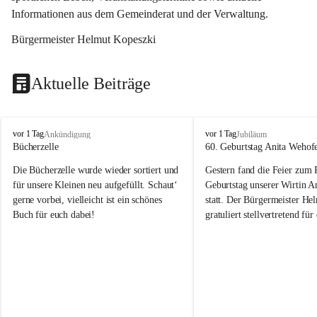
Informationen aus dem Gemeinderat und der Verwaltung. 
Bürgermeister Helmut Kopeszki
Aktuelle Beiträge
T
T
vor 1 Tag
vor 1 Tag
Ankündigung
Jubiläum
o
o
Bücherzelle
60. Geburtstag Anita Wehof
b
b
Die Bücherzelle wurde wieder sortiert und 
Gestern fand die Feier zum
a
a
j
j
für unsere Kleinen neu aufgefüllt. Schaut‘ 
Geburtstag unserer Wirtin A
gerne vorbei, vielleicht ist ein schönes 
statt. Der Bürgermeister He
Buch für euch dabei!
gratuliert stellvertretend fü
Tobaj sehr herzlich zu ihrem
Geburtstag.
Leider wurde die Bücherzelle zuletzt für 
Liebe Anita!
die Entsorgung von alten 
Katalogen/Prospekten/Zeitschriften, 
Die Jahre vergehen, doch dei
teilweise in ausländischer Sprache, sowie 
jung – und das ist das Schön