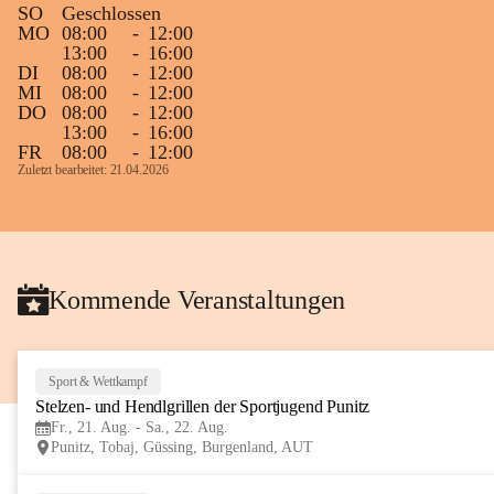
SO
Geschlossen
Gleichzeitig möchten wir uns bei all Jenen 
MO
08:00
-
12:00
13:00
-
16:00
sehr herzlich bedanken, die bereits viele 
DI
08:00
-
12:00
tolle Bücher spendiert haben.
MI
08:00
-
12:00
DO
08:00
-
12:00
13:00
-
16:00
FR
08:00
-
12:00
Zuletzt bearbeitet: 21.04.2026
Kommende Veranstaltungen
Sport & Wettkampf
Stelzen- und Hendlgrillen der Sportjugend Punitz
Fr., 21. Aug. - Sa., 22. Aug.
Punitz, Tobaj, Güssing, Burgenland, AUT