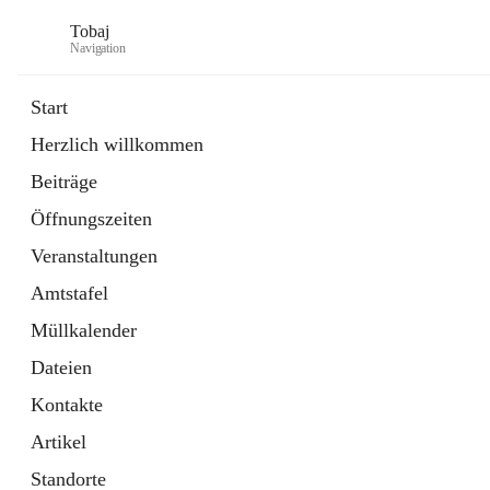
Tobaj
Navigation
Start
Herzlich willkommen
öffnet
Daten & Fakten
Beiträge
in
Externe Webseite
neuem
Öffnungszeiten
Tab
Formulare
2 Schnellzugriffe
Veranstaltungen
Amtstafel
Müllkalender
Dateien
Kontakte
Artikel
Standorte