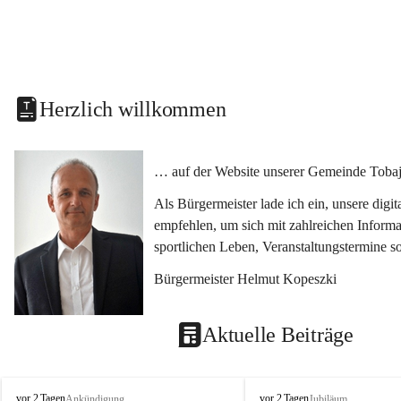
Herzlich willkommen
… auf der Website unserer Gemeinde Tobaj
Als Bürgermeister lade ich ein, unsere dig
empfehlen, um sich mit zahlreichen Informa
sportlichen Leben, Veranstaltungstermine 
Bürgermeister Helmut Kopeszki
Aktuelle Beiträge
T
T
vor 2 Tagen
vor 2 Tagen
Ankündigung
Jubiläum