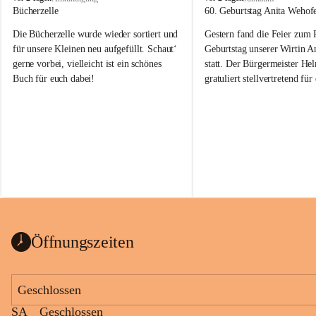
o
o
Bücherzelle
60. Geburtstag Anita Wehof
b
b
Die Bücherzelle wurde wieder sortiert und 
Gestern fand die Feier zum
a
a
j
j
für unsere Kleinen neu aufgefüllt. Schaut‘ 
Geburtstag unserer Wirtin A
gerne vorbei, vielleicht ist ein schönes 
statt. Der Bürgermeister He
Buch für euch dabei!
gratuliert stellvertretend fü
Tobaj sehr herzlich zu ihrem
Geburtstag.
Leider wurde die Bücherzelle zuletzt für 
Liebe Anita!
die Entsorgung von alten 
Katalogen/Prospekten/Zeitschriften, 
Die Jahre vergehen, doch dei
teilweise in ausländischer Sprache, sowie 
jung – und das ist das Schön
auch einer alten, nicht funktionierenden 
Zum 60. Geburtstag wünsche
Wanduhr (!) benutzt und musste 
Gesundheit, Gelassenheit un
ausgeräumt werden.
Portion Lebenslust.
Das Gemeindeamt freut sich sehr über die 
Öffnungszeiten
Spende >lesenswerter< Bücher und 
Zeitschriften. Bitte geben Sie diese aber 
im Gemeindeamt ab, damit diese Bücher 
Geschlossen
vorsortiert in die Bücherzelle eingeräumt 
SA
Geschlossen
werden können.