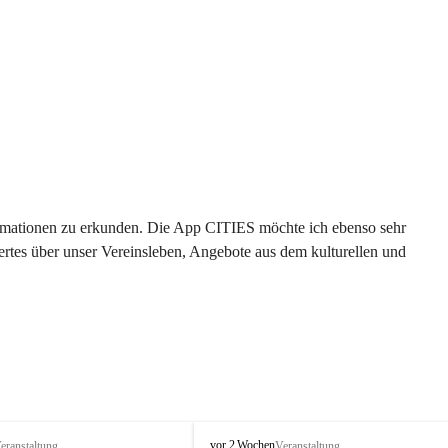
formationen zu erkunden. Die App CITIES möchte ich ebenso sehr 
rtes über unser Vereinsleben, Angebote aus dem kulturellen und 
 
T
vor 2 Wochen
eranstaltung
Veranstaltung