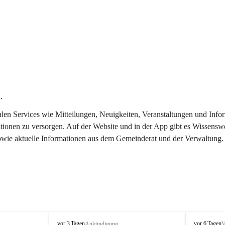
.
italen Services wie Mitteilungen, Neuigkeiten, Veranstaltungen und In
tionen zu versorgen. Auf der Website und in der App gibt es Wissenswe
sowie aktuelle Informationen aus dem Gemeinderat und der Verwaltung.
T
T
vor 3 Tagen
vor 6 Tagen
Ankündigung
V