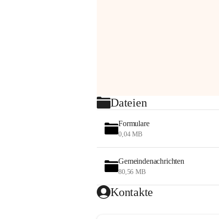
Dateien
Formulare
0,04 MB
Gemeindenachrichten
80,56 MB
Kontakte