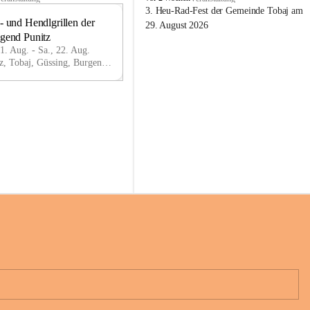
o
3. Heu-Rad-Fest der Gemeinde Tobaj am 
- und Hendlgrillen der 
b
21
29. August 2026
a
ugend Punitz
AU
j
G
21. Aug. - Sa., 22. Aug.
Punitz, Tobaj, Güssing, Burgenland, AUT