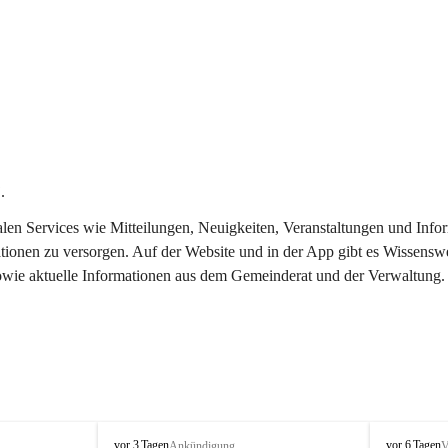
.
italen Services wie Mitteilungen, Neuigkeiten, Veranstaltungen und In
tionen zu versorgen. Auf der Website und in der App gibt es Wissenswe
sowie aktuelle Informationen aus dem Gemeinderat und der Verwaltung.
T
T
vor 3 Tagen
vor 6 Tagen
Ankündigung
V