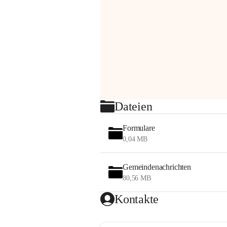
Dateien
Formulare
0,04 MB
Gemeindenachrichten
80,56 MB
Kontakte