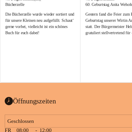
o
o
Bücherzelle
60. Geburtstag Anita Wehof
b
b
Die Bücherzelle wurde wieder sortiert und 
Gestern fand die Feier zum
a
a
j
j
für unsere Kleinen neu aufgefüllt. Schaut‘ 
Geburtstag unserer Wirtin A
gerne vorbei, vielleicht ist ein schönes 
statt. Der Bürgermeister He
Buch für euch dabei!
gratuliert stellvertretend fü
Tobaj sehr herzlich zu ihrem
Geburtstag.
Leider wurde die Bücherzelle zuletzt für 
Liebe Anita!
die Entsorgung von alten 
Katalogen/Prospekten/Zeitschriften, 
Die Jahre vergehen, doch dei
teilweise in ausländischer Sprache, sowie 
jung – und das ist das Schön
auch einer alten, nicht funktionierenden 
Zum 60. Geburtstag wünsche
Wanduhr (!) benutzt und musste 
Gesundheit, Gelassenheit un
ausgeräumt werden.
Portion Lebenslust.
Das Gemeindeamt freut sich sehr über die 
Öffnungszeiten
Spende >lesenswerter< Bücher und 
Zeitschriften. Bitte geben Sie diese aber 
im Gemeindeamt ab, damit diese Bücher 
Geschlossen
vorsortiert in die Bücherzelle eingeräumt 
FR
08:00
-
12:00
werden können.