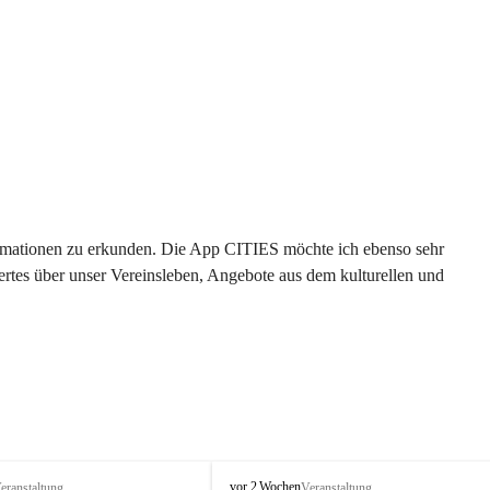
formationen zu erkunden. Die App CITIES möchte ich ebenso sehr 
rtes über unser Vereinsleben, Angebote aus dem kulturellen und 
 
T
vor 2 Wochen
eranstaltung
Veranstaltung