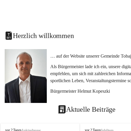
Herzlich willkommen
… auf der Website unserer Gemeinde Tobaj
Als Bürgermeister lade ich ein, unsere dig
empfehlen, um sich mit zahlreichen Informa
sportlichen Leben, Veranstaltungstermine 
Bürgermeister Helmut Kopeszki
Aktuelle Beiträge
T
T
vor 2 Tagen
vor 2 Tagen
Ankündigung
Jubiläum