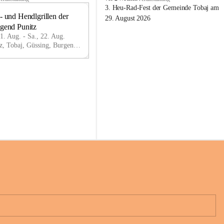
o
3. Heu-Rad-Fest der Gemeinde Tobaj am 
- und Hendlgrillen der 
b
21
29. August 2026
a
ugend Punitz
AU
j
G
21. Aug. - Sa., 22. Aug.
Punitz, Tobaj, Güssing, Burgenland, AUT