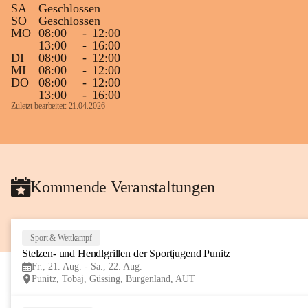
SA
Geschlossen
Gleichzeitig möchten wir uns bei all Jenen 
SO
Geschlossen
MO
08:00
-
12:00
sehr herzlich bedanken, die bereits viele 
13:00
-
16:00
tolle Bücher spendiert haben.
DI
08:00
-
12:00
MI
08:00
-
12:00
DO
08:00
-
12:00
13:00
-
16:00
Zuletzt bearbeitet: 21.04.2026
Kommende Veranstaltungen
Sport & Wettkampf
Stelzen- und Hendlgrillen der Sportjugend Punitz
Fr., 21. Aug. - Sa., 22. Aug.
Punitz, Tobaj, Güssing, Burgenland, AUT