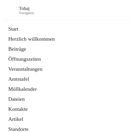
Tobaj
Navigation
Start
Herzlich willkommen
öffnet
Daten & Fakten
Beiträge
in
Externe Webseite
neuem
Öffnungszeiten
Tab
Formulare
2 Schnellzugriffe
Veranstaltungen
Amtstafel
Müllkalender
Dateien
Kontakte
Artikel
Standorte