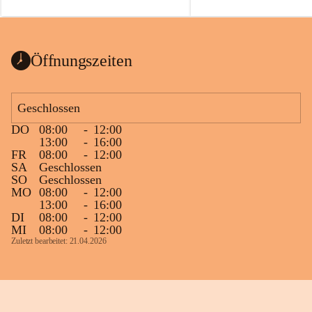
auch einer alten, nicht funktionierenden 
Zum 60. Geburtstag wünsche
Wanduhr (!) benutzt und musste 
Gesundheit, Gelassenheit un
ausgeräumt werden.
Portion Lebenslust.
Das Gemeindeamt freut sich sehr über die 
Öffnungszeiten
Spende >lesenswerter< Bücher und 
Zeitschriften. Bitte geben Sie diese aber 
im Gemeindeamt ab, damit diese Bücher 
Geschlossen
vorsortiert in die Bücherzelle eingeräumt 
DO
08:00
-
12:00
werden können.
13:00
-
16:00
Gleichzeitig möchten wir uns bei all Jenen 
FR
08:00
-
12:00
SA
Geschlossen
sehr herzlich bedanken, die bereits viele 
SO
Geschlossen
tolle Bücher spendiert haben.
MO
08:00
-
12:00
13:00
-
16:00
DI
08:00
-
12:00
MI
08:00
-
12:00
Zuletzt bearbeitet: 21.04.2026