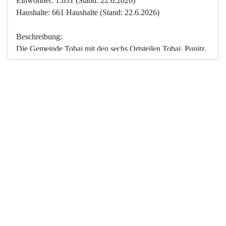
Einwohner: 1.631 (Stand: 22.6.2026)
Haushalte: 661 Haushalte (Stand: 22.6.2026)
Beschreibung:
Die Gemeinde Tobaj mit den sechs Ortsteilen Tobaj, Punitz, 
Deutsch Tschantschendorf, Kroatisch Tschantschendorf, 
Hasendorf und Tudersdorf ist eine der flächengrößten 
Gemeinden des Burgenlandes. Ein Großteil der Fläche ist 
mit Wald bedeckt. Fünf Ortsteile liegen im Stremtal, die 
Streusiedlung Punitz liegt zwischen dem Strem- und dem 
Pinkatal.
Besonders charakteristisch ist das reichhaltige und 
vielfältige Vereinsleben. Das kulturelle und gesellschaftliche 
Leben wird weitgehend von diesen Vereinen und deren 
Veranstaltungen geprägt.
Der größte Reichtum der Gemeinde liegt in der idyllischen 
Landschaft und der intakten Natur. Basierend darauf sowie 
den Freizeitangeboten, wie Wandern, Reiten, Radfahren, 