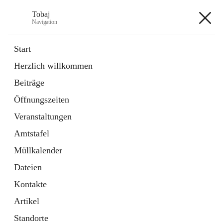
Tobaj
Navigation
Tobaj
Start
Herzlich willkommen
öffnet
Daten & Fakten
Beiträge
in
Externe Webseite
neuem
Öffnungszeiten
Tab
Formulare
2 Schnellzugriffe
Veranstaltungen
Amtstafel
+3
Müllkalender
Dateien
Kontakte
Artikel
Hauptadresse
Standorte