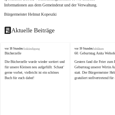
Informationen aus dem Gemeinderat und der Verwaltung. 
Bürgermeister Helmut Kopeszki
Aktuelle Beiträge
T
T
vor 18 Stunden
vor 19 Stunden
Ankündigung
Jubiläum
o
o
Bücherzelle
60. Geburtstag Anita Wehof
b
b
Die Bücherzelle wurde wieder sortiert und 
Gestern fand die Feier zum
a
a
j
j
für unsere Kleinen neu aufgefüllt. Schaut‘ 
Geburtstag unserer Wirtin A
gerne vorbei, vielleicht ist ein schönes 
statt. Der Bürgermeister He
Buch für euch dabei!
gratuliert stellvertretend fü
Tobaj sehr herzlich zu ihrem
Geburtstag.
Leider wurde die Bücherzelle zuletzt für 
Liebe Anita!
die Entsorgung von alten 
Katalogen/Prospekten/Zeitschriften, 
Die Jahre vergehen, doch dei
teilweise in ausländischer Sprache, sowie 
jung – und das ist das Schön