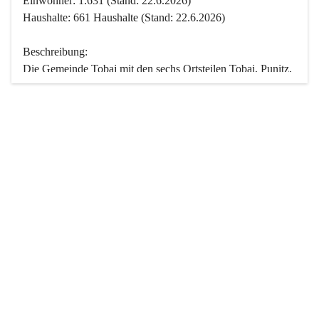
Einwohner: 1.631 (Stand: 22.6.2026)
Haushalte: 661 Haushalte (Stand: 22.6.2026)
Beschreibung:
Die Gemeinde Tobaj mit den sechs Ortsteilen Tobaj, Punitz, 
Deutsch Tschantschendorf, Kroatisch Tschantschendorf, 
Hasendorf und Tudersdorf ist eine der flächengrößten 
Gemeinden des Burgenlandes. Ein Großteil der Fläche ist 
mit Wald bedeckt. Fünf Ortsteile liegen im Stremtal, die 
Streusiedlung Punitz liegt zwischen dem Strem- und dem 
Pinkatal.
Besonders charakteristisch ist das reichhaltige und 
vielfältige Vereinsleben. Das kulturelle und gesellschaftliche 
Leben wird weitgehend von diesen Vereinen und deren 
Veranstaltungen geprägt.
Der größte Reichtum der Gemeinde liegt in der idyllischen 
Landschaft und der intakten Natur. Basierend darauf sowie 
den Freizeitangeboten, wie Wandern, Reiten, Radfahren, 