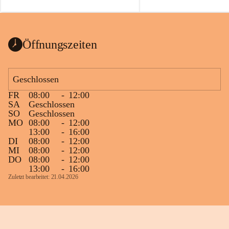
auch einer alten, nicht funktionierenden 
Zum 60. Geburtstag wünsche
Wanduhr (!) benutzt und musste 
Gesundheit, Gelassenheit un
ausgeräumt werden.
Portion Lebenslust.
Das Gemeindeamt freut sich sehr über die 
Öffnungszeiten
Spende >lesenswerter< Bücher und 
Zeitschriften. Bitte geben Sie diese aber 
im Gemeindeamt ab, damit diese Bücher 
Geschlossen
vorsortiert in die Bücherzelle eingeräumt 
FR
08:00
-
12:00
werden können.
SA
Geschlossen
Gleichzeitig möchten wir uns bei all Jenen 
SO
Geschlossen
MO
08:00
-
12:00
sehr herzlich bedanken, die bereits viele 
13:00
-
16:00
tolle Bücher spendiert haben.
DI
08:00
-
12:00
MI
08:00
-
12:00
DO
08:00
-
12:00
13:00
-
16:00
Zuletzt bearbeitet: 21.04.2026