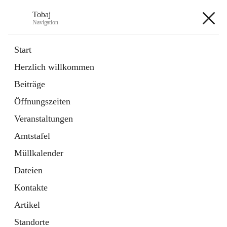
Tobaj
Navigation
Tobaj
Start
Herzlich willkommen
öffnet
Daten & Fakten
Beiträge
in
Externe Webseite
neuem
Öffnungszeiten
Tab
Formulare
2 Schnellzugriffe
Veranstaltungen
Amtstafel
+3
Müllkalender
Dateien
Kontakte
Artikel
Hauptadresse
Standorte