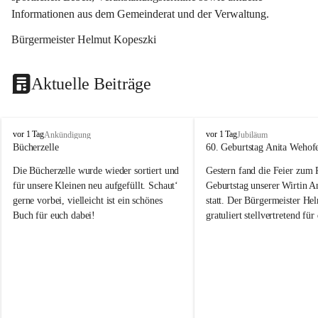
Informationen aus dem Gemeinderat und der Verwaltung. 
Bürgermeister Helmut Kopeszki
Aktuelle Beiträge
T
T
vor 1 Tag
vor 1 Tag
Ankündigung
Jubiläum
o
o
Bücherzelle
60. Geburtstag Anita Wehof
b
b
Die Bücherzelle wurde wieder sortiert und 
Gestern fand die Feier zum
a
a
j
j
für unsere Kleinen neu aufgefüllt. Schaut‘ 
Geburtstag unserer Wirtin A
gerne vorbei, vielleicht ist ein schönes 
statt. Der Bürgermeister He
Buch für euch dabei!
gratuliert stellvertretend fü
Tobaj sehr herzlich zu ihrem
Geburtstag.
Leider wurde die Bücherzelle zuletzt für 
Liebe Anita!
die Entsorgung von alten 
Katalogen/Prospekten/Zeitschriften, 
Die Jahre vergehen, doch dei
teilweise in ausländischer Sprache, sowie 
jung – und das ist das Schön