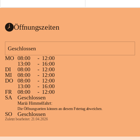
auch einer alten, nicht funkt
Wanduhr (!) benutzt und mu
ausgeräumt werden.
Das Gemeindeamt freut sich 
Öffnungszeiten
Spende >lesenswerter< Büch
Zeitschriften. Bitte geben Si
im Gemeindeamt ab, damit d
Geschlossen
vorsortiert in die Bücherzel
MO
08:00
-
12:00
werden können.
13:00
-
16:00
Gleichzeitig möchten wir uns
DI
08:00
-
12:00
MI
08:00
-
12:00
sehr herzlich bedanken, die b
DO
08:00
-
12:00
tolle Bücher spendiert haben
13:00
-
16:00
FR
08:00
-
12:00
SA
Geschlossen
Mariä Himmelfahrt:
Die Öffnungszeiten können an diesem Feiertag abweichen.
SO
Geschlossen
Zuletzt bearbeitet: 21.04.2026