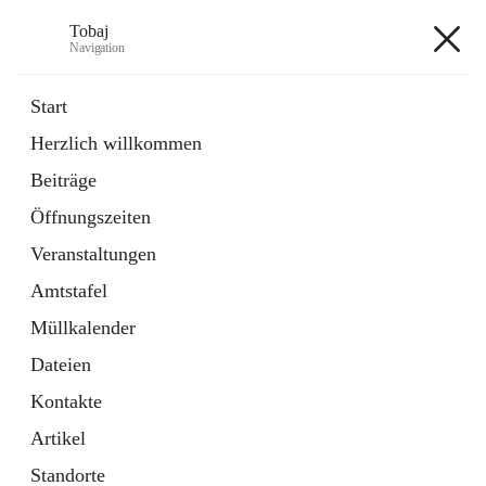
Tobaj
Navigation
Tobaj
Start
Herzlich willkommen
öffnet
Daten & Fakten
Beiträge
in
Externe Webseite
neuem
Öffnungszeiten
Tab
Formulare
2 Schnellzugriffe
Veranstaltungen
Amtstafel
+3
Müllkalender
Dateien
Kontakte
Artikel
Hauptadresse
Standorte