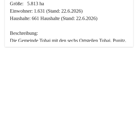
Größe:   5.813 ha
Einwohner: 1.631 (Stand: 22.6.2026)
Haushalte: 661 Haushalte (Stand: 22.6.2026)
Beschreibung:
Die Gemeinde Tobaj mit den sechs Ortsteilen Tobaj, Punitz, 
Deutsch Tschantschendorf, Kroatisch Tschantschendorf, 
Hasendorf und Tudersdorf ist eine der flächengrößten 
Gemeinden des Burgenlandes. Ein Großteil der Fläche ist 
mit Wald bedeckt. Fünf Ortsteile liegen im Stremtal, die 
Streusiedlung Punitz liegt zwischen dem Strem- und dem 
Pinkatal.
Besonders charakteristisch ist das reichhaltige und 
vielfältige Vereinsleben. Das kulturelle und gesellschaftliche 
Leben wird weitgehend von diesen Vereinen und deren 
Veranstaltungen geprägt.
Der größte Reichtum der Gemeinde liegt in der idyllischen 