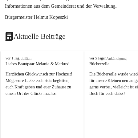
Informationen aus dem Gemeinderat und der Verwaltung. 
Bürgermeister Helmut Kopeszki
Aktuelle Beiträge
T
T
vor 1 Tag
vor 5 Tagen
Jubiläum
Ankündigung
o
o
Liebes Brautpaar Melanie & Markus!
Bücherzelle
b
b
Herzlichen Glückwunsch zur Hochzeit!
Die Bücherzelle wurde wiede
a
a
j
j
Möge eure Liebe euch stets begleiten, 
für unsere Kleinen neu aufge
euch Kraft geben und euer Zuhause zu 
gerne vorbei, vielleicht ist e
einem Ort des Glücks machen.
Buch für euch dabei!
Leider wurde die Bücherzelle
die Entsorgung von alten 
Katalogen/Prospekten/Zeitsch
teilweise in ausländischer S