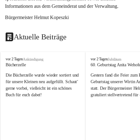
Informationen aus dem Gemeinderat und der Verwaltung. 
Bürgermeister Helmut Kopeszki
Aktuelle Beiträge
T
T
vor 2 Tagen
vor 2 Tagen
Ankündigung
Jubiläum
o
o
Bücherzelle
60. Geburtstag Anita Wehof
b
b
Die Bücherzelle wurde wieder sortiert und 
Gestern fand die Feier zum
a
a
j
j
für unsere Kleinen neu aufgefüllt. Schaut‘ 
Geburtstag unserer Wirtin A
gerne vorbei, vielleicht ist ein schönes 
statt. Der Bürgermeister He
Buch für euch dabei!
gratuliert stellvertretend fü
Tobaj sehr herzlich zu ihrem
Geburtstag.
Leider wurde die Bücherzelle zuletzt für 
Liebe Anita!
die Entsorgung von alten 
Katalogen/Prospekten/Zeitschriften, 
Die Jahre vergehen, doch dei
teilweise in ausländischer Sprache, sowie 
jung – und das ist das Schön