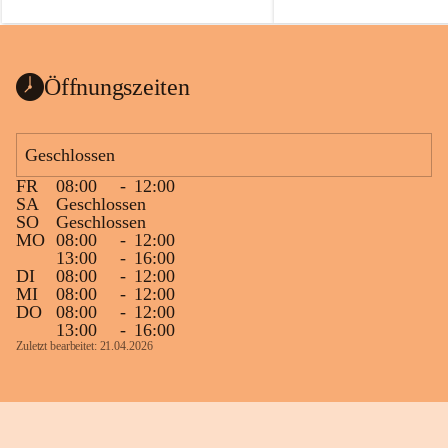
auch einer alten, nicht funktionierenden 
Zum 60. Geburtstag wünsche
Wanduhr (!) benutzt und musste 
Gesundheit, Gelassenheit un
ausgeräumt werden.
Portion Lebenslust.
Das Gemeindeamt freut sich sehr über die 
Öffnungszeiten
Spende >lesenswerter< Bücher und 
Zeitschriften. Bitte geben Sie diese aber 
im Gemeindeamt ab, damit diese Bücher 
Geschlossen
vorsortiert in die Bücherzelle eingeräumt 
FR
08:00
-
12:00
werden können.
SA
Geschlossen
Gleichzeitig möchten wir uns bei all Jenen 
SO
Geschlossen
MO
08:00
-
12:00
sehr herzlich bedanken, die bereits viele 
13:00
-
16:00
tolle Bücher spendiert haben.
DI
08:00
-
12:00
MI
08:00
-
12:00
DO
08:00
-
12:00
13:00
-
16:00
Zuletzt bearbeitet: 21.04.2026