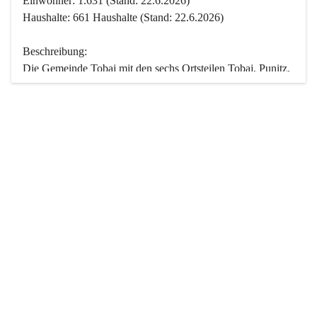
Einwohner: 1.631 (Stand: 22.6.2026)
Haushalte: 661 Haushalte (Stand: 22.6.2026)
Beschreibung:
Die Gemeinde Tobaj mit den sechs Ortsteilen Tobaj, Punitz, 
Deutsch Tschantschendorf, Kroatisch Tschantschendorf, 
Hasendorf und Tudersdorf ist eine der flächengrößten 
Gemeinden des Burgenlandes. Ein Großteil der Fläche ist 
mit Wald bedeckt. Fünf Ortsteile liegen im Stremtal, die 
Streusiedlung Punitz liegt zwischen dem Strem- und dem 
Pinkatal.
Besonders charakteristisch ist das reichhaltige und 
vielfältige Vereinsleben. Das kulturelle und gesellschaftliche 
Leben wird weitgehend von diesen Vereinen und deren 
Veranstaltungen geprägt.
Der größte Reichtum der Gemeinde liegt in der idyllischen 
Landschaft und der intakten Natur. Basierend darauf sowie 
den Freizeitangeboten, wie Wandern, Reiten, Radfahren, 