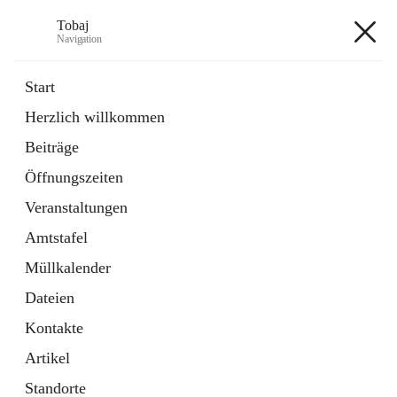
Tobaj
Navigation
Tobaj
Start
Herzlich willkommen
öffnet
Daten & Fakten
Beiträge
in
Externe Webseite
neuem
Öffnungszeiten
Tab
Formulare
2 Schnellzugriffe
Veranstaltungen
Amtstafel
+3
Müllkalender
Dateien
Kontakte
Artikel
Hauptadresse
Standorte