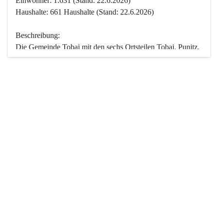
Einwohner: 1.631 (Stand: 22.6.2026)
Haushalte: 661 Haushalte (Stand: 22.6.2026)
Beschreibung:
Die Gemeinde Tobaj mit den sechs Ortsteilen Tobaj, Punitz, 
Deutsch Tschantschendorf, Kroatisch Tschantschendorf, 
Hasendorf und Tudersdorf ist eine der flächengrößten 
Gemeinden des Burgenlandes. Ein Großteil der Fläche ist 
mit Wald bedeckt. Fünf Ortsteile liegen im Stremtal, die 
Streusiedlung Punitz liegt zwischen dem Strem- und dem 
Pinkatal.
Besonders charakteristisch ist das reichhaltige und 
vielfältige Vereinsleben. Das kulturelle und gesellschaftliche 
Leben wird weitgehend von diesen Vereinen und deren 
Veranstaltungen geprägt.
Der größte Reichtum der Gemeinde liegt in der idyllischen 
Landschaft und der intakten Natur. Basierend darauf sowie 
den Freizeitangeboten, wie Wandern, Reiten, Radfahren, 