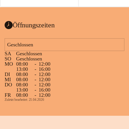
auch einer alten, nicht funktionierenden 
Zum 60. Geburtstag wünsche
Wanduhr (!) benutzt und musste 
Gesundheit, Gelassenheit un
ausgeräumt werden.
Portion Lebenslust.
Das Gemeindeamt freut sich sehr über die 
Öffnungszeiten
Spende >lesenswerter< Bücher und 
Zeitschriften. Bitte geben Sie diese aber 
im Gemeindeamt ab, damit diese Bücher 
Geschlossen
vorsortiert in die Bücherzelle eingeräumt 
SA
Geschlossen
werden können.
SO
Geschlossen
Gleichzeitig möchten wir uns bei all Jenen 
MO
08:00
-
12:00
13:00
-
16:00
sehr herzlich bedanken, die bereits viele 
DI
08:00
-
12:00
tolle Bücher spendiert haben.
MI
08:00
-
12:00
DO
08:00
-
12:00
13:00
-
16:00
FR
08:00
-
12:00
Zuletzt bearbeitet: 21.04.2026