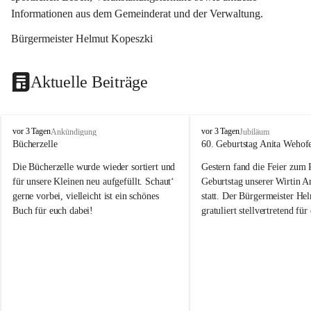
Informationen aus dem Gemeinderat und der Verwaltung. 
Bürgermeister Helmut Kopeszki
Aktuelle Beiträge
T
T
vor 3 Tagen
vor 3 Tagen
Ankündigung
Jubiläum
o
o
Bücherzelle
60. Geburtstag Anita Wehof
b
b
Die Bücherzelle wurde wieder sortiert und 
Gestern fand die Feier zum
a
a
j
j
für unsere Kleinen neu aufgefüllt. Schaut‘ 
Geburtstag unserer Wirtin A
gerne vorbei, vielleicht ist ein schönes 
statt. Der Bürgermeister He
Buch für euch dabei!
gratuliert stellvertretend fü
Tobaj sehr herzlich zu ihrem
Geburtstag.
Leider wurde die Bücherzelle zuletzt für 
Liebe Anita!
die Entsorgung von alten 
Katalogen/Prospekten/Zeitschriften, 
Die Jahre vergehen, doch dei
teilweise in ausländischer Sprache, sowie 
jung – und das ist das Schön