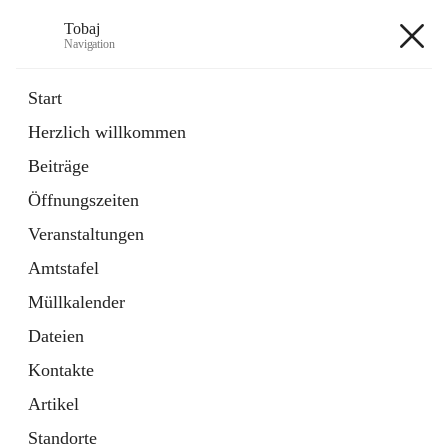
Tobaj
Navigation
Tobaj
Start
Herzlich willkommen
öffnet
Daten & Fakten
Beiträge
in
Externe Webseite
neuem
Öffnungszeiten
Tab
Formulare
2 Schnellzugriffe
Veranstaltungen
Amtstafel
+3
Müllkalender
Dateien
Kontakte
Artikel
Hauptadresse
Standorte