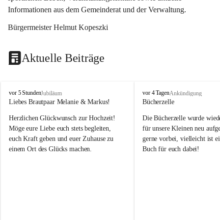
Informationen aus dem Gemeinderat und der Verwaltung. 
Bürgermeister Helmut Kopeszki
Aktuelle Beiträge
T
T
vor 5 Stunden
vor 4 Tagen
Jubiläum
Ankündigung
o
o
Liebes Brautpaar Melanie & Markus!
Bücherzelle
b
b
Herzlichen Glückwunsch zur Hochzeit!
Die Bücherzelle wurde wiede
a
a
j
j
Möge eure Liebe euch stets begleiten, 
für unsere Kleinen neu aufge
euch Kraft geben und euer Zuhause zu 
gerne vorbei, vielleicht ist e
einem Ort des Glücks machen.
Buch für euch dabei!
Leider wurde die Bücherzelle
die Entsorgung von alten 
Katalogen/Prospekten/Zeitsch
teilweise in ausländischer S