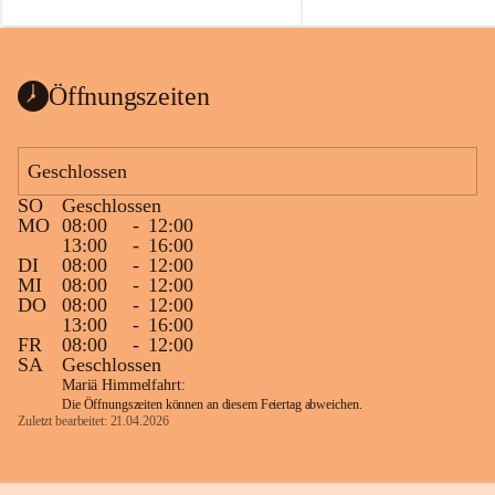
auch einer alten, nicht funkt
Wanduhr (!) benutzt und mu
ausgeräumt werden.
Das Gemeindeamt freut sich 
Öffnungszeiten
Spende >lesenswerter< Büch
Zeitschriften. Bitte geben Si
im Gemeindeamt ab, damit d
Geschlossen
vorsortiert in die Bücherzel
SO
Geschlossen
werden können.
MO
08:00
-
12:00
Gleichzeitig möchten wir uns
13:00
-
16:00
DI
08:00
-
12:00
sehr herzlich bedanken, die b
MI
08:00
-
12:00
tolle Bücher spendiert haben
DO
08:00
-
12:00
13:00
-
16:00
FR
08:00
-
12:00
SA
Geschlossen
Mariä Himmelfahrt:
Die Öffnungszeiten können an diesem Feiertag abweichen.
Zuletzt bearbeitet: 21.04.2026