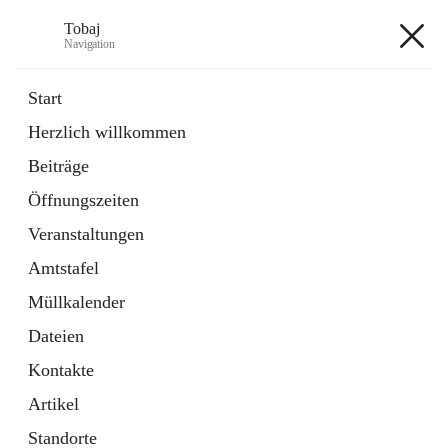
Tobaj
Navigation
Tobaj
Start
Herzlich willkommen
öffnet
Daten & Fakten
Beiträge
in
Externe Webseite
neuem
Öffnungszeiten
Tab
Formulare
2 Schnellzugriffe
Veranstaltungen
Amtstafel
+3
Müllkalender
Dateien
Kontakte
Artikel
Hauptadresse
Standorte