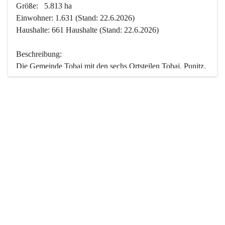
Größe:   5.813 ha
Einwohner: 1.631 (Stand: 22.6.2026)
Haushalte: 661 Haushalte (Stand: 22.6.2026)
Beschreibung:
Die Gemeinde Tobaj mit den sechs Ortsteilen Tobaj, Punitz, 
Deutsch Tschantschendorf, Kroatisch Tschantschendorf, 
Hasendorf und Tudersdorf ist eine der flächengrößten 
Gemeinden des Burgenlandes. Ein Großteil der Fläche ist 
mit Wald bedeckt. Fünf Ortsteile liegen im Stremtal, die 
Streusiedlung Punitz liegt zwischen dem Strem- und dem 
Pinkatal.
Besonders charakteristisch ist das reichhaltige und 
vielfältige Vereinsleben. Das kulturelle und gesellschaftliche 
Leben wird weitgehend von diesen Vereinen und deren 
Veranstaltungen geprägt.
Der größte Reichtum der Gemeinde liegt in der idyllischen 