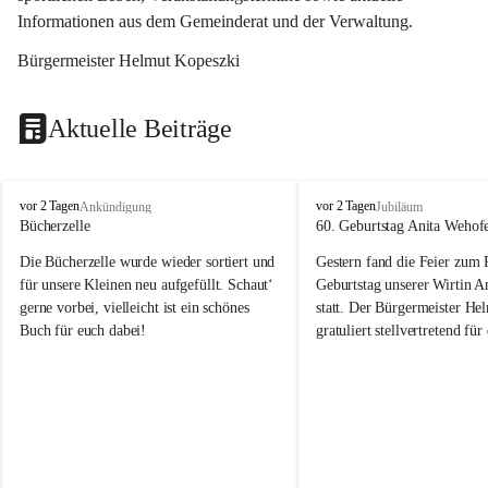
Informationen aus dem Gemeinderat und der Verwaltung. 
Bürgermeister Helmut Kopeszki
Aktuelle Beiträge
T
T
vor 2 Tagen
vor 2 Tagen
Ankündigung
Jubiläum
o
o
Bücherzelle
60. Geburtstag Anita Wehof
b
b
Die Bücherzelle wurde wieder sortiert und 
Gestern fand die Feier zum
a
a
j
j
für unsere Kleinen neu aufgefüllt. Schaut‘ 
Geburtstag unserer Wirtin A
gerne vorbei, vielleicht ist ein schönes 
statt. Der Bürgermeister He
Buch für euch dabei!
gratuliert stellvertretend fü
Tobaj sehr herzlich zu ihrem
Geburtstag.
Leider wurde die Bücherzelle zuletzt für 
Liebe Anita!
die Entsorgung von alten 
Katalogen/Prospekten/Zeitschriften, 
Die Jahre vergehen, doch dei
teilweise in ausländischer Sprache, sowie 
jung – und das ist das Schön