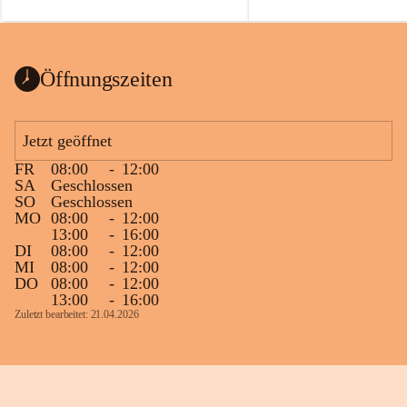
auch einer alten, nicht funktionierenden 
Zum 60. Geburtstag wünsche
Wanduhr (!) benutzt und musste 
Gesundheit, Gelassenheit un
ausgeräumt werden.
Portion Lebenslust.
Das Gemeindeamt freut sich sehr über die 
Öffnungszeiten
Spende >lesenswerter< Bücher und 
Zeitschriften. Bitte geben Sie diese aber 
im Gemeindeamt ab, damit diese Bücher 
Jetzt geöffnet
vorsortiert in die Bücherzelle eingeräumt 
FR
08:00
-
12:00
werden können.
SA
Geschlossen
Gleichzeitig möchten wir uns bei all Jenen 
SO
Geschlossen
MO
08:00
-
12:00
sehr herzlich bedanken, die bereits viele 
13:00
-
16:00
tolle Bücher spendiert haben.
DI
08:00
-
12:00
MI
08:00
-
12:00
DO
08:00
-
12:00
13:00
-
16:00
Zuletzt bearbeitet: 21.04.2026