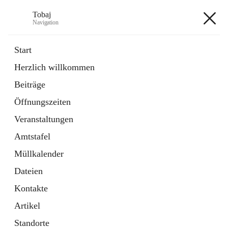
Tobaj
Navigation
Tobaj
Start
Herzlich willkommen
öffnet
Daten & Fakten
Beiträge
in
Externe Webseite
neuem
Öffnungszeiten
Tab
Formulare
2 Schnellzugriffe
Veranstaltungen
Amtstafel
+3
Müllkalender
Dateien
Kontakte
Artikel
Hauptadresse
Standorte