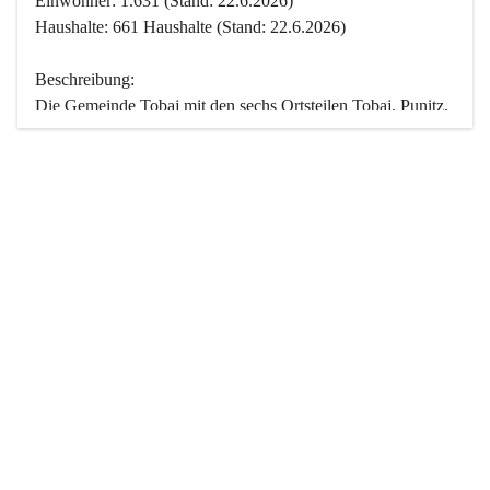
Einwohner: 1.631 (Stand: 22.6.2026)
Haushalte: 661 Haushalte (Stand: 22.6.2026)
Beschreibung:
Die Gemeinde Tobaj mit den sechs Ortsteilen Tobaj, Punitz, 
Deutsch Tschantschendorf, Kroatisch Tschantschendorf, 
Hasendorf und Tudersdorf ist eine der flächengrößten 
Gemeinden des Burgenlandes. Ein Großteil der Fläche ist 
mit Wald bedeckt. Fünf Ortsteile liegen im Stremtal, die 
Streusiedlung Punitz liegt zwischen dem Strem- und dem 
Pinkatal.
Besonders charakteristisch ist das reichhaltige und 
vielfältige Vereinsleben. Das kulturelle und gesellschaftliche 
Leben wird weitgehend von diesen Vereinen und deren 
Veranstaltungen geprägt.
Der größte Reichtum der Gemeinde liegt in der idyllischen 
Landschaft und der intakten Natur. Basierend darauf sowie 
den Freizeitangeboten, wie Wandern, Reiten, Radfahren, 