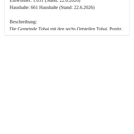
Einwohner: 1.631 (Stand: 22.6.2026)
Haushalte: 661 Haushalte (Stand: 22.6.2026)
Beschreibung:
Die Gemeinde Tobaj mit den sechs Ortsteilen Tobaj, Punitz, 
Deutsch Tschantschendorf, Kroatisch Tschantschendorf, 
Hasendorf und Tudersdorf ist eine der flächengrößten 
Gemeinden des Burgenlandes. Ein Großteil der Fläche ist 
mit Wald bedeckt. Fünf Ortsteile liegen im Stremtal, die 
Streusiedlung Punitz liegt zwischen dem Strem- und dem 
Pinkatal.
Besonders charakteristisch ist das reichhaltige und 
vielfältige Vereinsleben. Das kulturelle und gesellschaftliche 
Leben wird weitgehend von diesen Vereinen und deren 
Veranstaltungen geprägt.
Der größte Reichtum der Gemeinde liegt in der idyllischen 
Landschaft und der intakten Natur. Basierend darauf sowie 
den Freizeitangeboten, wie Wandern, Reiten, Radfahren, 