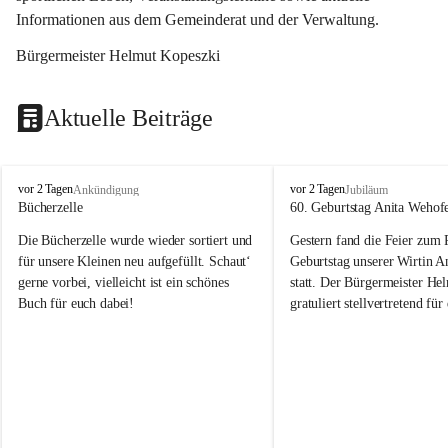
Informationen aus dem Gemeinderat und der Verwaltung. 
Bürgermeister Helmut Kopeszki
Aktuelle Beiträge
T
T
vor 2 Tagen
vor 2 Tagen
Ankündigung
Jubiläum
o
o
Bücherzelle
60. Geburtstag Anita Wehof
b
b
Die Bücherzelle wurde wieder sortiert und 
Gestern fand die Feier zum
a
a
j
j
für unsere Kleinen neu aufgefüllt. Schaut‘ 
Geburtstag unserer Wirtin A
gerne vorbei, vielleicht ist ein schönes 
statt. Der Bürgermeister He
Buch für euch dabei!
gratuliert stellvertretend fü
Tobaj sehr herzlich zu ihrem
Geburtstag.
Leider wurde die Bücherzelle zuletzt für 
Liebe Anita!
die Entsorgung von alten 
Katalogen/Prospekten/Zeitschriften, 
Die Jahre vergehen, doch dei
teilweise in ausländischer Sprache, sowie 
jung – und das ist das Schön