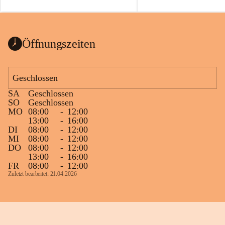
auch einer alten, nicht funktionierenden 
Zum 60. Geburtstag wünsche
Wanduhr (!) benutzt und musste 
Gesundheit, Gelassenheit un
ausgeräumt werden.
Portion Lebenslust.
Das Gemeindeamt freut sich sehr über die 
Öffnungszeiten
Spende >lesenswerter< Bücher und 
Zeitschriften. Bitte geben Sie diese aber 
im Gemeindeamt ab, damit diese Bücher 
Geschlossen
vorsortiert in die Bücherzelle eingeräumt 
SA
Geschlossen
werden können.
SO
Geschlossen
Gleichzeitig möchten wir uns bei all Jenen 
MO
08:00
-
12:00
13:00
-
16:00
sehr herzlich bedanken, die bereits viele 
DI
08:00
-
12:00
tolle Bücher spendiert haben.
MI
08:00
-
12:00
DO
08:00
-
12:00
13:00
-
16:00
FR
08:00
-
12:00
Zuletzt bearbeitet: 21.04.2026