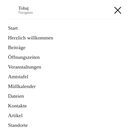
Tobaj
Navigation
Tobaj
Start
Herzlich willkommen
öffnet
Daten & Fakten
Beiträge
in
Externe Webseite
neuem
Öffnungszeiten
Tab
Formulare
2 Schnellzugriffe
Veranstaltungen
Amtstafel
+3
Müllkalender
Dateien
Kontakte
Artikel
Hauptadresse
Standorte