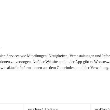
.
italen Services wie Mitteilungen, Neuigkeiten, Veranstaltungen und In
tionen zu versorgen. Auf der Website und in der App gibt es Wissenswe
sowie aktuelle Informationen aus dem Gemeinderat und der Verwaltung.
T
T
vor 2 Tagen
vor 4 Tagen
Ankündigung
V