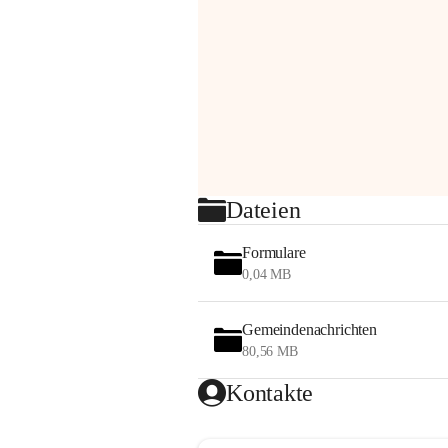
Dateien
Formulare
0,04 MB
Gemeindenachrichten
80,56 MB
Kontakte