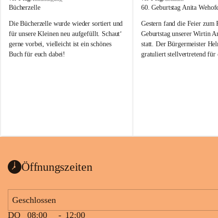
o
o
Bücherzelle
60. Geburtstag Anita Wehof
b
b
Die Bücherzelle wurde wieder sortiert und 
Gestern fand die Feier zum
a
a
j
j
für unsere Kleinen neu aufgefüllt. Schaut‘ 
Geburtstag unserer Wirtin A
gerne vorbei, vielleicht ist ein schönes 
statt. Der Bürgermeister He
Buch für euch dabei!
gratuliert stellvertretend fü
Tobaj sehr herzlich zu ihrem
Geburtstag.
Leider wurde die Bücherzelle zuletzt für 
Liebe Anita!
die Entsorgung von alten 
Katalogen/Prospekten/Zeitschriften, 
Die Jahre vergehen, doch dei
teilweise in ausländischer Sprache, sowie 
jung – und das ist das Schön
auch einer alten, nicht funktionierenden 
Zum 60. Geburtstag wünsche
Wanduhr (!) benutzt und musste 
Gesundheit, Gelassenheit un
ausgeräumt werden.
Portion Lebenslust.
Das Gemeindeamt freut sich sehr über die 
Öffnungszeiten
Spende >lesenswerter< Bücher und 
Zeitschriften. Bitte geben Sie diese aber 
im Gemeindeamt ab, damit diese Bücher 
Geschlossen
vorsortiert in die Bücherzelle eingeräumt 
DO
08:00
-
12:00
werden können.