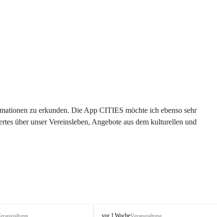
formationen zu erkunden. Die App CITIES möchte ich ebenso sehr 
rtes über unser Vereinsleben, Angebote aus dem kulturellen und 
 
T
vor 1 Woche
eranstaltung
Veranstaltung