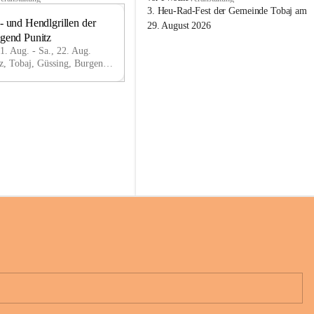
o
3. Heu-Rad-Fest der Gemeinde Tobaj am 
- und Hendlgrillen der 
b
21
29. August 2026
a
ugend Punitz
AU
j
G
21. Aug. - Sa., 22. Aug.
Punitz, Tobaj, Güssing, Burgenland, AUT