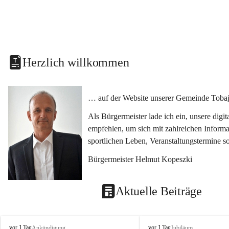
Herzlich willkommen
… auf der Website unserer Gemeinde Tobaj
Als Bürgermeister lade ich ein, unsere dig
empfehlen, um sich mit zahlreichen Informa
sportlichen Leben, Veranstaltungstermine 
Bürgermeister Helmut Kopeszki
Aktuelle Beiträge
T
T
vor 1 Tag
vor 1 Tag
Ankündigung
Jubiläum