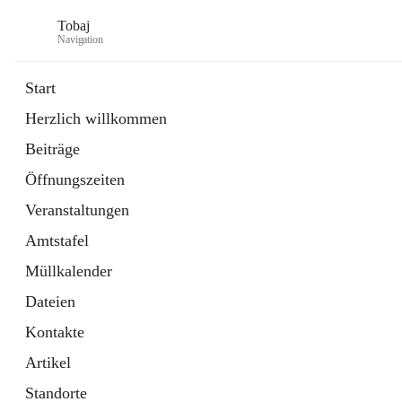
Tobaj
Navigation
Start
Herzlich willkommen
öffnet
Daten & Fakten
Beiträge
in
Externe Webseite
neuem
Öffnungszeiten
Tab
Formulare
2 Schnellzugriffe
Veranstaltungen
Amtstafel
Müllkalender
Dateien
Kontakte
Artikel
Standorte