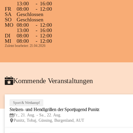
13:00
-
16:00
Gleichzeitig möchten wir uns bei all Jenen 
FR
08:00
-
12:00
SA
Geschlossen
sehr herzlich bedanken, die bereits viele 
SO
Geschlossen
tolle Bücher spendiert haben.
MO
08:00
-
12:00
13:00
-
16:00
DI
08:00
-
12:00
MI
08:00
-
12:00
Zuletzt bearbeitet: 21.04.2026
Kommende Veranstaltungen
Sport & Wettkampf
Stelzen- und Hendlgrillen der Sportjugend Punitz
Fr., 21. Aug. - Sa., 22. Aug.
Punitz, Tobaj, Güssing, Burgenland, AUT