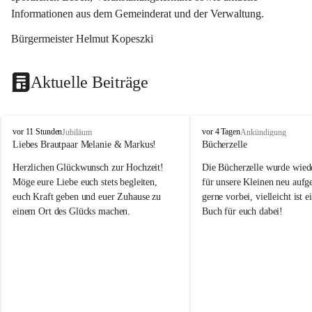
Informationen aus dem Gemeinderat und der Verwaltung. 
Bürgermeister Helmut Kopeszki
Aktuelle Beiträge
T
T
vor 11 Stunden
vor 4 Tagen
Jubiläum
Ankündigung
o
o
Liebes Brautpaar Melanie & Markus!
Bücherzelle
b
b
Herzlichen Glückwunsch zur Hochzeit!
Die Bücherzelle wurde wiede
a
a
j
j
Möge eure Liebe euch stets begleiten, 
für unsere Kleinen neu aufge
euch Kraft geben und euer Zuhause zu 
gerne vorbei, vielleicht ist e
einem Ort des Glücks machen.
Buch für euch dabei!
Leider wurde die Bücherzelle
die Entsorgung von alten 
Katalogen/Prospekten/Zeitsch
teilweise in ausländischer S