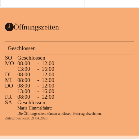
auch einer alten, nicht funkt
Wanduhr (!) benutzt und mu
ausgeräumt werden.
Das Gemeindeamt freut sich 
Öffnungszeiten
Spende >lesenswerter< Büch
Zeitschriften. Bitte geben Si
im Gemeindeamt ab, damit d
Geschlossen
vorsortiert in die Bücherzel
SO
Geschlossen
werden können.
MO
08:00
-
12:00
Gleichzeitig möchten wir uns
13:00
-
16:00
DI
08:00
-
12:00
sehr herzlich bedanken, die b
MI
08:00
-
12:00
tolle Bücher spendiert haben
DO
08:00
-
12:00
13:00
-
16:00
FR
08:00
-
12:00
SA
Geschlossen
Mariä Himmelfahrt:
Die Öffnungszeiten können an diesem Feiertag abweichen.
Zuletzt bearbeitet: 21.04.2026