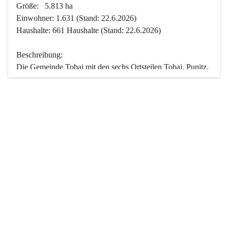
Größe:   5.813 ha
Einwohner: 1.631 (Stand: 22.6.2026)
Haushalte: 661 Haushalte (Stand: 22.6.2026)
Beschreibung:
Die Gemeinde Tobaj mit den sechs Ortsteilen Tobaj, Punitz, 
Deutsch Tschantschendorf, Kroatisch Tschantschendorf, 
Hasendorf und Tudersdorf ist eine der flächengrößten 
Gemeinden des Burgenlandes. Ein Großteil der Fläche ist 
mit Wald bedeckt. Fünf Ortsteile liegen im Stremtal, die 
Streusiedlung Punitz liegt zwischen dem Strem- und dem 
Pinkatal.
Besonders charakteristisch ist das reichhaltige und 
vielfältige Vereinsleben. Das kulturelle und gesellschaftliche 
Leben wird weitgehend von diesen Vereinen und deren 
Veranstaltungen geprägt.
Der größte Reichtum der Gemeinde liegt in der idyllischen 