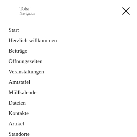
Tobaj
Navigation
Tobaj
Start
Herzlich willkommen
öffnet
Daten & Fakten
Beiträge
in
Externe Webseite
neuem
Öffnungszeiten
Tab
Formulare
2 Schnellzugriffe
Veranstaltungen
Amtstafel
+3
Müllkalender
Dateien
Kontakte
Artikel
Hauptadresse
Standorte