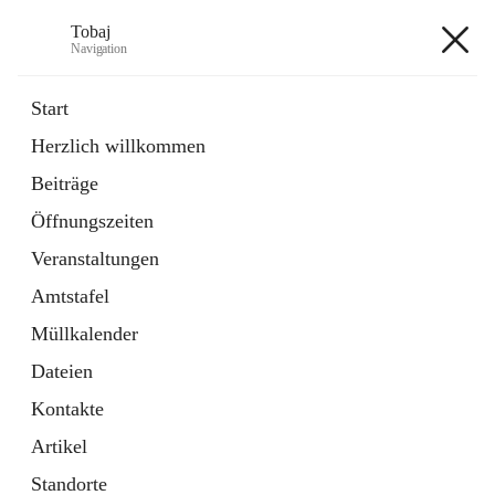
Tobaj
Navigation
Tobaj
Start
Herzlich willkommen
öffnet
Daten & Fakten
Beiträge
in
Externe Webseite
neuem
Öffnungszeiten
Tab
Formulare
2 Schnellzugriffe
Veranstaltungen
Amtstafel
+3
Müllkalender
Dateien
Kontakte
Artikel
Hauptadresse
Standorte