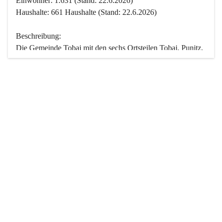
Einwohner: 1.631 (Stand: 22.6.2026)
Haushalte: 661 Haushalte (Stand: 22.6.2026)
Beschreibung:
Die Gemeinde Tobaj mit den sechs Ortsteilen Tobaj, Punitz, 
Deutsch Tschantschendorf, Kroatisch Tschantschendorf, 
Hasendorf und Tudersdorf ist eine der flächengrößten 
Gemeinden des Burgenlandes. Ein Großteil der Fläche ist 
mit Wald bedeckt. Fünf Ortsteile liegen im Stremtal, die 
Streusiedlung Punitz liegt zwischen dem Strem- und dem 
Pinkatal.
Besonders charakteristisch ist das reichhaltige und 
vielfältige Vereinsleben. Das kulturelle und gesellschaftliche 
Leben wird weitgehend von diesen Vereinen und deren 
Veranstaltungen geprägt.
Der größte Reichtum der Gemeinde liegt in der idyllischen 
Landschaft und der intakten Natur. Basierend darauf sowie 
den Freizeitangeboten, wie Wandern, Reiten, Radfahren, 