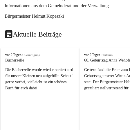
Informationen aus dem Gemeinderat und der Verwaltung. 
Bürgermeister Helmut Kopeszki
Aktuelle Beiträge
T
T
vor 2 Tagen
vor 2 Tagen
Ankündigung
Jubiläum
o
o
Bücherzelle
60. Geburtstag Anita Wehof
b
b
Die Bücherzelle wurde wieder sortiert und 
Gestern fand die Feier zum
a
a
j
j
für unsere Kleinen neu aufgefüllt. Schaut‘ 
Geburtstag unserer Wirtin A
gerne vorbei, vielleicht ist ein schönes 
statt. Der Bürgermeister He
Buch für euch dabei!
gratuliert stellvertretend fü
Tobaj sehr herzlich zu ihrem
Geburtstag.
Leider wurde die Bücherzelle zuletzt für 
Liebe Anita!
die Entsorgung von alten 
Katalogen/Prospekten/Zeitschriften, 
Die Jahre vergehen, doch dei
teilweise in ausländischer Sprache, sowie 
jung – und das ist das Schön