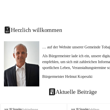
Herzlich willkommen
… auf der Website unserer Gemeinde Tobaj
Als Bürgermeister lade ich ein, unsere dig
empfehlen, um sich mit zahlreichen Informa
sportlichen Leben, Veranstaltungstermine 
Bürgermeister Helmut Kopeszki
Aktuelle Beiträge
T
T
vor 18 Stunden
vor 18 Stunden
Ankündigung
Jubiläum