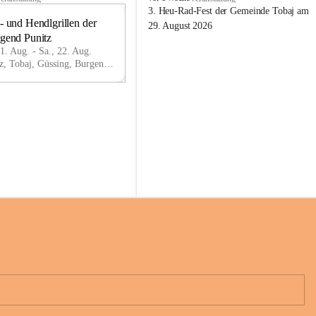
o
3. Heu-Rad-Fest der Gemeinde Tobaj am 
- und Hendlgrillen der 
b
21
29. August 2026
a
ugend Punitz
AU
j
G
21. Aug. - Sa., 22. Aug.
Punitz, Tobaj, Güssing, Burgenland, AUT