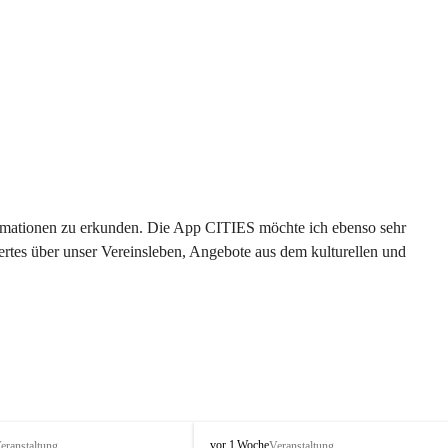
formationen zu erkunden. Die App CITIES möchte ich ebenso sehr 
rtes über unser Vereinsleben, Angebote aus dem kulturellen und 
 
T
vor 1 Woche
eranstaltung
Veranstaltung