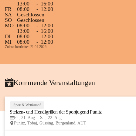
13:00
-
16:00
Gleichzeitig möchten wir uns bei all Jenen 
FR
08:00
-
12:00
SA
Geschlossen
sehr herzlich bedanken, die bereits viele 
SO
Geschlossen
tolle Bücher spendiert haben.
MO
08:00
-
12:00
13:00
-
16:00
DI
08:00
-
12:00
MI
08:00
-
12:00
Zuletzt bearbeitet: 21.04.2026
Kommende Veranstaltungen
Sport & Wettkampf
Stelzen- und Hendlgrillen der Sportjugend Punitz
Fr., 21. Aug. - Sa., 22. Aug.
Punitz, Tobaj, Güssing, Burgenland, AUT