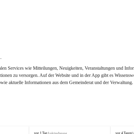
.
italen Services wie Mitteilungen, Neuigkeiten, Veranstaltungen und In
tionen zu versorgen. Auf der Website und in der App gibt es Wissenswe
sowie aktuelle Informationen aus dem Gemeinderat und der Verwaltung.
T
T
vor 1 Tag
vor 4 Tagen
Ankündigung
V