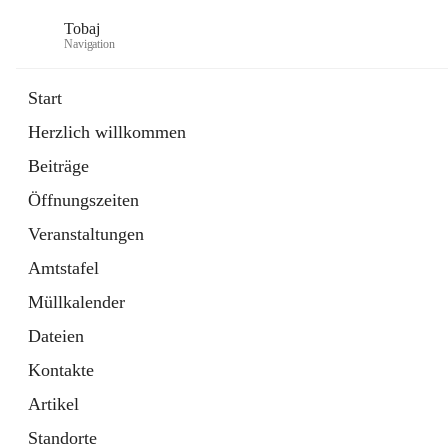
Tobaj
Navigation
Start
Herzlich willkommen
öffnet
Daten & Fakten
Beiträge
in
Externe Webseite
neuem
Öffnungszeiten
Tab
Formulare
2 Schnellzugriffe
Veranstaltungen
Amtstafel
Müllkalender
Dateien
Kontakte
Artikel
Standorte