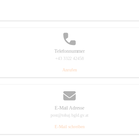
Tobaj 107, 7544 Tobaj, AUT
Auf Karte ansehen
Telefonnummer
+43 3322 42458
Anrufen
E-Mail Adresse
post@tobaj.bgld.gv.at
E-Mail schreiben