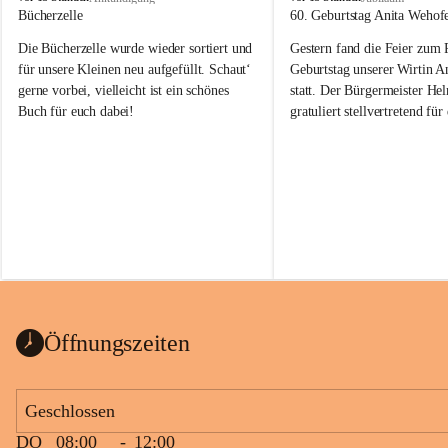
o
o
Bücherzelle
60. Geburtstag Anita Wehof
b
b
Die Bücherzelle wurde wieder sortiert und 
Gestern fand die Feier zum
a
a
j
j
für unsere Kleinen neu aufgefüllt. Schaut‘ 
Geburtstag unserer Wirtin A
gerne vorbei, vielleicht ist ein schönes 
statt. Der Bürgermeister He
Buch für euch dabei!
gratuliert stellvertretend fü
Tobaj sehr herzlich zu ihrem
Geburtstag.
Leider wurde die Bücherzelle zuletzt für 
Liebe Anita!
die Entsorgung von alten 
Katalogen/Prospekten/Zeitschriften, 
Die Jahre vergehen, doch dei
teilweise in ausländischer Sprache, sowie 
jung – und das ist das Schön
auch einer alten, nicht funktionierenden 
Zum 60. Geburtstag wünsche
Wanduhr (!) benutzt und musste 
Gesundheit, Gelassenheit un
ausgeräumt werden.
Portion Lebenslust.
Das Gemeindeamt freut sich sehr über die 
Öffnungszeiten
Spende >lesenswerter< Bücher und 
Zeitschriften. Bitte geben Sie diese aber 
im Gemeindeamt ab, damit diese Bücher 
Geschlossen
vorsortiert in die Bücherzelle eingeräumt 
DO
08:00
-
12:00
werden können.