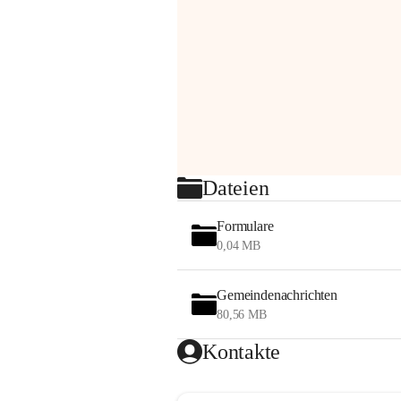
Dateien
Formulare
0,04 MB
Gemeindenachrichten
80,56 MB
Kontakte