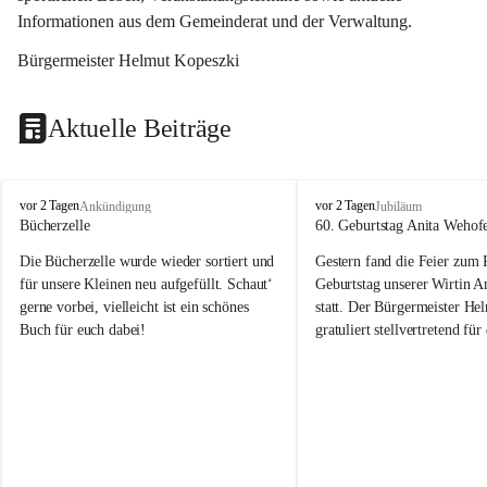
Informationen aus dem Gemeinderat und der Verwaltung. 
Bürgermeister Helmut Kopeszki
Aktuelle Beiträge
T
T
vor 2 Tagen
vor 2 Tagen
Ankündigung
Jubiläum
o
o
Bücherzelle
60. Geburtstag Anita Wehof
b
b
Die Bücherzelle wurde wieder sortiert und 
Gestern fand die Feier zum
a
a
j
j
für unsere Kleinen neu aufgefüllt. Schaut‘ 
Geburtstag unserer Wirtin A
gerne vorbei, vielleicht ist ein schönes 
statt. Der Bürgermeister He
Buch für euch dabei!
gratuliert stellvertretend fü
Tobaj sehr herzlich zu ihrem
Geburtstag.
Leider wurde die Bücherzelle zuletzt für 
Liebe Anita!
die Entsorgung von alten 
Katalogen/Prospekten/Zeitschriften, 
Die Jahre vergehen, doch dei
teilweise in ausländischer Sprache, sowie 
jung – und das ist das Schön