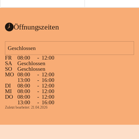
auch einer alten, nicht funktionierenden 
Zum 60. Geburtstag wünsche
Wanduhr (!) benutzt und musste 
Gesundheit, Gelassenheit un
ausgeräumt werden.
Portion Lebenslust.
Das Gemeindeamt freut sich sehr über die 
Öffnungszeiten
Spende >lesenswerter< Bücher und 
Zeitschriften. Bitte geben Sie diese aber 
im Gemeindeamt ab, damit diese Bücher 
Geschlossen
vorsortiert in die Bücherzelle eingeräumt 
FR
08:00
-
12:00
werden können.
SA
Geschlossen
Gleichzeitig möchten wir uns bei all Jenen 
SO
Geschlossen
MO
08:00
-
12:00
sehr herzlich bedanken, die bereits viele 
13:00
-
16:00
tolle Bücher spendiert haben.
DI
08:00
-
12:00
MI
08:00
-
12:00
DO
08:00
-
12:00
13:00
-
16:00
Zuletzt bearbeitet: 21.04.2026