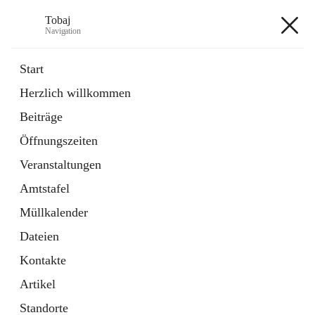
Tobaj
Navigation
Tobaj
Start
Herzlich willkommen
öffnet
Daten & Fakten
Beiträge
in
Externe Webseite
neuem
Öffnungszeiten
Tab
Formulare
2 Schnellzugriffe
Veranstaltungen
Amtstafel
+3
Müllkalender
Dateien
Kontakte
Artikel
Hauptadresse
Standorte