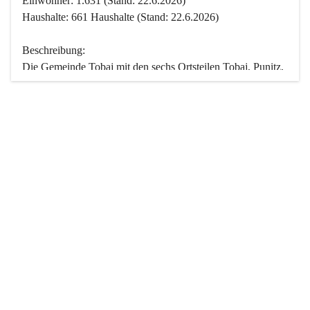
Einwohner: 1.631 (Stand: 22.6.2026)
Haushalte: 661 Haushalte (Stand: 22.6.2026)
Beschreibung:
Die Gemeinde Tobaj mit den sechs Ortsteilen Tobaj, Punitz, 
Deutsch Tschantschendorf, Kroatisch Tschantschendorf, 
Hasendorf und Tudersdorf ist eine der flächengrößten 
Gemeinden des Burgenlandes. Ein Großteil der Fläche ist 
mit Wald bedeckt. Fünf Ortsteile liegen im Stremtal, die 
Streusiedlung Punitz liegt zwischen dem Strem- und dem 
Pinkatal.
Besonders charakteristisch ist das reichhaltige und 
vielfältige Vereinsleben. Das kulturelle und gesellschaftliche 
Leben wird weitgehend von diesen Vereinen und deren 
Veranstaltungen geprägt.
Der größte Reichtum der Gemeinde liegt in der idyllischen 
Landschaft und der intakten Natur. Basierend darauf sowie 
den Freizeitangeboten, wie Wandern, Reiten, Radfahren, 