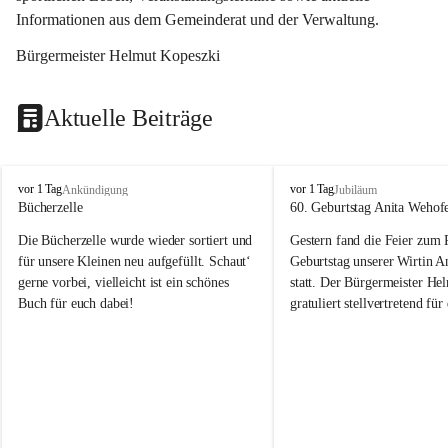
Informationen aus dem Gemeinderat und der Verwaltung. 
Bürgermeister Helmut Kopeszki
Aktuelle Beiträge
T
T
vor 1 Tag
vor 1 Tag
Ankündigung
Jubiläum
o
o
Bücherzelle
60. Geburtstag Anita Wehof
b
b
Die Bücherzelle wurde wieder sortiert und 
Gestern fand die Feier zum
a
a
j
j
für unsere Kleinen neu aufgefüllt. Schaut‘ 
Geburtstag unserer Wirtin A
gerne vorbei, vielleicht ist ein schönes 
statt. Der Bürgermeister He
Buch für euch dabei!
gratuliert stellvertretend fü
Tobaj sehr herzlich zu ihrem
Geburtstag.
Leider wurde die Bücherzelle zuletzt für 
Liebe Anita!
die Entsorgung von alten 
Katalogen/Prospekten/Zeitschriften, 
Die Jahre vergehen, doch dei
teilweise in ausländischer Sprache, sowie 
jung – und das ist das Schön