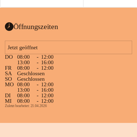
auch einer alten, nicht funktionierenden 
Zum 60. Geburtstag wünsche
Wanduhr (!) benutzt und musste 
Gesundheit, Gelassenheit un
ausgeräumt werden.
Portion Lebenslust.
Das Gemeindeamt freut sich sehr über die 
Öffnungszeiten
Spende >lesenswerter< Bücher und 
Zeitschriften. Bitte geben Sie diese aber 
im Gemeindeamt ab, damit diese Bücher 
Jetzt geöffnet
vorsortiert in die Bücherzelle eingeräumt 
DO
08:00
-
12:00
werden können.
13:00
-
16:00
Gleichzeitig möchten wir uns bei all Jenen 
FR
08:00
-
12:00
SA
Geschlossen
sehr herzlich bedanken, die bereits viele 
SO
Geschlossen
tolle Bücher spendiert haben.
MO
08:00
-
12:00
13:00
-
16:00
DI
08:00
-
12:00
MI
08:00
-
12:00
Zuletzt bearbeitet: 21.04.2026