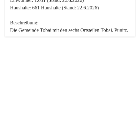
Einwohner: 1.631 (Stand: 22.6.2026)
Haushalte: 661 Haushalte (Stand: 22.6.2026)
Beschreibung:
Die Gemeinde Tobaj mit den sechs Ortsteilen Tobaj, Punitz, 
Deutsch Tschantschendorf, Kroatisch Tschantschendorf, 
Hasendorf und Tudersdorf ist eine der flächengrößten 
Gemeinden des Burgenlandes. Ein Großteil der Fläche ist 
mit Wald bedeckt. Fünf Ortsteile liegen im Stremtal, die 
Streusiedlung Punitz liegt zwischen dem Strem- und dem 
Pinkatal.
Besonders charakteristisch ist das reichhaltige und 
vielfältige Vereinsleben. Das kulturelle und gesellschaftliche 
Leben wird weitgehend von diesen Vereinen und deren 
Veranstaltungen geprägt.
Der größte Reichtum der Gemeinde liegt in der idyllischen 
Landschaft und der intakten Natur. Basierend darauf sowie 
den Freizeitangeboten, wie Wandern, Reiten, Radfahren, 