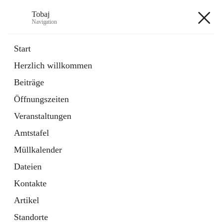
Tobaj
Navigation
Tobaj
Start
Herzlich willkommen
öffnet
Daten & Fakten
Beiträge
in
Externe Webseite
neuem
Öffnungszeiten
Tab
Formulare
2 Schnellzugriffe
Veranstaltungen
Amtstafel
+3
Müllkalender
Dateien
Kontakte
Artikel
Hauptadresse
Standorte