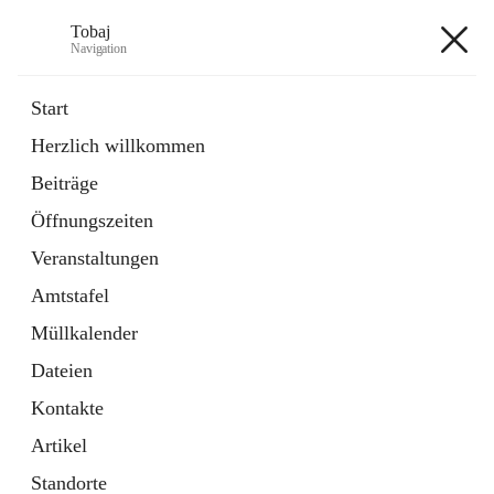
Tobaj
Navigation
Tobaj
Start
Herzlich willkommen
öffnet
Daten & Fakten
Beiträge
in
Externe Webseite
neuem
Öffnungszeiten
Tab
Formulare
2 Schnellzugriffe
Veranstaltungen
Amtstafel
+3
Müllkalender
Dateien
Kontakte
Artikel
Hauptadresse
Standorte