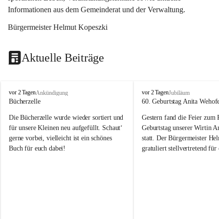
Informationen aus dem Gemeinderat und der Verwaltung. 
Bürgermeister Helmut Kopeszki
Aktuelle Beiträge
T
T
vor 2 Tagen
vor 2 Tagen
Ankündigung
Jubiläum
o
o
Bücherzelle
60. Geburtstag Anita Wehof
b
b
Die Bücherzelle wurde wieder sortiert und 
Gestern fand die Feier zum
a
a
j
j
für unsere Kleinen neu aufgefüllt. Schaut‘ 
Geburtstag unserer Wirtin A
gerne vorbei, vielleicht ist ein schönes 
statt. Der Bürgermeister He
Buch für euch dabei!
gratuliert stellvertretend fü
Tobaj sehr herzlich zu ihrem
Geburtstag.
Leider wurde die Bücherzelle zuletzt für 
Liebe Anita!
die Entsorgung von alten 
Katalogen/Prospekten/Zeitschriften, 
Die Jahre vergehen, doch dei
teilweise in ausländischer Sprache, sowie 
jung – und das ist das Schön