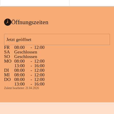
auch einer alten, nicht funktionierenden 
Zum 60. Geburtstag wünsche
Wanduhr (!) benutzt und musste 
Gesundheit, Gelassenheit un
ausgeräumt werden.
Portion Lebenslust.
Das Gemeindeamt freut sich sehr über die 
Öffnungszeiten
Spende >lesenswerter< Bücher und 
Zeitschriften. Bitte geben Sie diese aber 
im Gemeindeamt ab, damit diese Bücher 
Jetzt geöffnet
vorsortiert in die Bücherzelle eingeräumt 
FR
08:00
-
12:00
werden können.
SA
Geschlossen
Gleichzeitig möchten wir uns bei all Jenen 
SO
Geschlossen
MO
08:00
-
12:00
sehr herzlich bedanken, die bereits viele 
13:00
-
16:00
tolle Bücher spendiert haben.
DI
08:00
-
12:00
MI
08:00
-
12:00
DO
08:00
-
12:00
13:00
-
16:00
Zuletzt bearbeitet: 21.04.2026