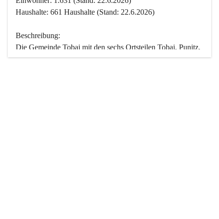
Einwohner: 1.631 (Stand: 22.6.2026)
Haushalte: 661 Haushalte (Stand: 22.6.2026)
Beschreibung:
Die Gemeinde Tobaj mit den sechs Ortsteilen Tobaj, Punitz, 
Deutsch Tschantschendorf, Kroatisch Tschantschendorf, 
Hasendorf und Tudersdorf ist eine der flächengrößten 
Gemeinden des Burgenlandes. Ein Großteil der Fläche ist 
mit Wald bedeckt. Fünf Ortsteile liegen im Stremtal, die 
Streusiedlung Punitz liegt zwischen dem Strem- und dem 
Pinkatal.
Besonders charakteristisch ist das reichhaltige und 
vielfältige Vereinsleben. Das kulturelle und gesellschaftliche 
Leben wird weitgehend von diesen Vereinen und deren 
Veranstaltungen geprägt.
Der größte Reichtum der Gemeinde liegt in der idyllischen 
Landschaft und der intakten Natur. Basierend darauf sowie 
den Freizeitangeboten, wie Wandern, Reiten, Radfahren, 