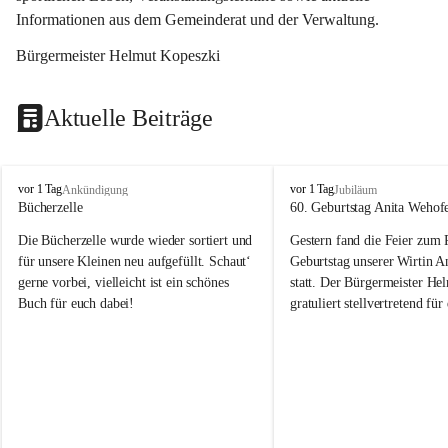
Informationen aus dem Gemeinderat und der Verwaltung. 
Bürgermeister Helmut Kopeszki
Aktuelle Beiträge
T
T
vor 1 Tag
vor 1 Tag
Ankündigung
Jubiläum
o
o
Bücherzelle
60. Geburtstag Anita Wehof
b
b
Die Bücherzelle wurde wieder sortiert und 
Gestern fand die Feier zum
a
a
j
j
für unsere Kleinen neu aufgefüllt. Schaut‘ 
Geburtstag unserer Wirtin A
gerne vorbei, vielleicht ist ein schönes 
statt. Der Bürgermeister He
Buch für euch dabei!
gratuliert stellvertretend fü
Tobaj sehr herzlich zu ihrem
Geburtstag.
Leider wurde die Bücherzelle zuletzt für 
Liebe Anita!
die Entsorgung von alten 
Katalogen/Prospekten/Zeitschriften, 
Die Jahre vergehen, doch dei
teilweise in ausländischer Sprache, sowie 
jung – und das ist das Schön