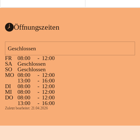
auch einer alten, nicht funktionierenden 
Zum 60. Geburtstag wünsche
Wanduhr (!) benutzt und musste 
Gesundheit, Gelassenheit un
ausgeräumt werden.
Portion Lebenslust.
Das Gemeindeamt freut sich sehr über die 
Öffnungszeiten
Spende >lesenswerter< Bücher und 
Zeitschriften. Bitte geben Sie diese aber 
im Gemeindeamt ab, damit diese Bücher 
Geschlossen
vorsortiert in die Bücherzelle eingeräumt 
FR
08:00
-
12:00
werden können.
SA
Geschlossen
Gleichzeitig möchten wir uns bei all Jenen 
SO
Geschlossen
MO
08:00
-
12:00
sehr herzlich bedanken, die bereits viele 
13:00
-
16:00
tolle Bücher spendiert haben.
DI
08:00
-
12:00
MI
08:00
-
12:00
DO
08:00
-
12:00
13:00
-
16:00
Zuletzt bearbeitet: 21.04.2026