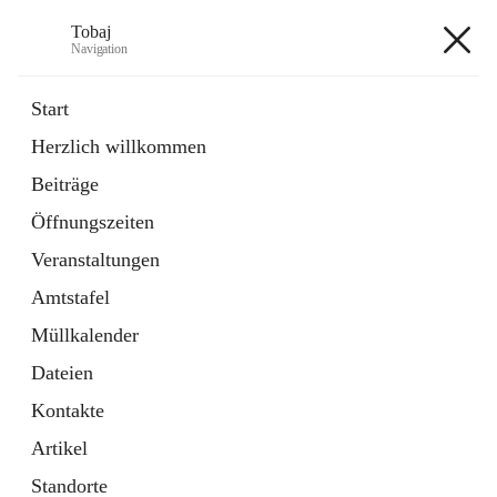
Tobaj
Navigation
Tobaj
Start
Herzlich willkommen
öffnet
Daten & Fakten
Beiträge
in
Externe Webseite
neuem
Öffnungszeiten
Tab
Formulare
2 Schnellzugriffe
Veranstaltungen
Amtstafel
+3
Müllkalender
Dateien
Kontakte
Artikel
Hauptadresse
Standorte