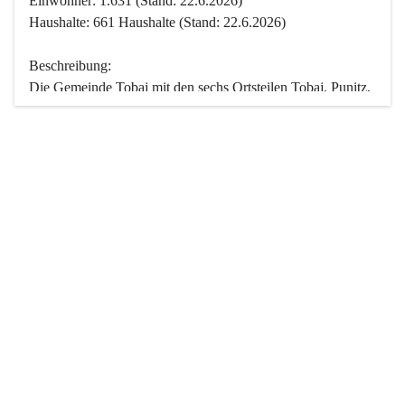
Einwohner: 1.631 (Stand: 22.6.2026)
Haushalte: 661 Haushalte (Stand: 22.6.2026)
Beschreibung:
Die Gemeinde Tobaj mit den sechs Ortsteilen Tobaj, Punitz, 
Deutsch Tschantschendorf, Kroatisch Tschantschendorf, 
Hasendorf und Tudersdorf ist eine der flächengrößten 
Gemeinden des Burgenlandes. Ein Großteil der Fläche ist 
mit Wald bedeckt. Fünf Ortsteile liegen im Stremtal, die 
Streusiedlung Punitz liegt zwischen dem Strem- und dem 
Pinkatal.
Besonders charakteristisch ist das reichhaltige und 
vielfältige Vereinsleben. Das kulturelle und gesellschaftliche 
Leben wird weitgehend von diesen Vereinen und deren 
Veranstaltungen geprägt.
Der größte Reichtum der Gemeinde liegt in der idyllischen 
Landschaft und der intakten Natur. Basierend darauf sowie 
den Freizeitangeboten, wie Wandern, Reiten, Radfahren, 