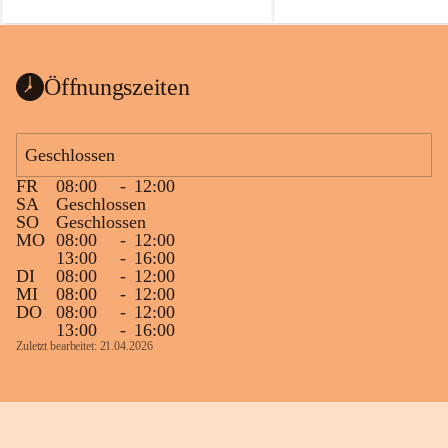
auch einer alten, nicht funktionierenden 
Zum 60. Geburtstag wünsche
Wanduhr (!) benutzt und musste 
Gesundheit, Gelassenheit un
ausgeräumt werden.
Portion Lebenslust.
Das Gemeindeamt freut sich sehr über die 
Öffnungszeiten
Spende >lesenswerter< Bücher und 
Zeitschriften. Bitte geben Sie diese aber 
im Gemeindeamt ab, damit diese Bücher 
Geschlossen
vorsortiert in die Bücherzelle eingeräumt 
FR
08:00
-
12:00
werden können.
SA
Geschlossen
Gleichzeitig möchten wir uns bei all Jenen 
SO
Geschlossen
MO
08:00
-
12:00
sehr herzlich bedanken, die bereits viele 
13:00
-
16:00
tolle Bücher spendiert haben.
DI
08:00
-
12:00
MI
08:00
-
12:00
DO
08:00
-
12:00
13:00
-
16:00
Zuletzt bearbeitet: 21.04.2026