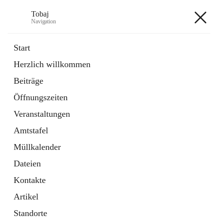
Tobaj
Navigation
Tobaj
Start
Herzlich willkommen
öffnet
Daten & Fakten
Beiträge
in
Externe Webseite
neuem
Öffnungszeiten
Tab
Formulare
2 Schnellzugriffe
Veranstaltungen
Amtstafel
+3
Müllkalender
Dateien
Kontakte
Artikel
Hauptadresse
Standorte