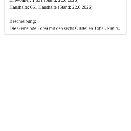
Einwohner: 1.631 (Stand: 22.6.2026)
Haushalte: 661 Haushalte (Stand: 22.6.2026)
Beschreibung:
Die Gemeinde Tobaj mit den sechs Ortsteilen Tobaj, Punitz, 
Deutsch Tschantschendorf, Kroatisch Tschantschendorf, 
Hasendorf und Tudersdorf ist eine der flächengrößten 
Gemeinden des Burgenlandes. Ein Großteil der Fläche ist 
mit Wald bedeckt. Fünf Ortsteile liegen im Stremtal, die 
Streusiedlung Punitz liegt zwischen dem Strem- und dem 
Pinkatal.
Besonders charakteristisch ist das reichhaltige und 
vielfältige Vereinsleben. Das kulturelle und gesellschaftliche 
Leben wird weitgehend von diesen Vereinen und deren 
Veranstaltungen geprägt.
Der größte Reichtum der Gemeinde liegt in der idyllischen 
Landschaft und der intakten Natur. Basierend darauf sowie 
den Freizeitangeboten, wie Wandern, Reiten, Radfahren, 