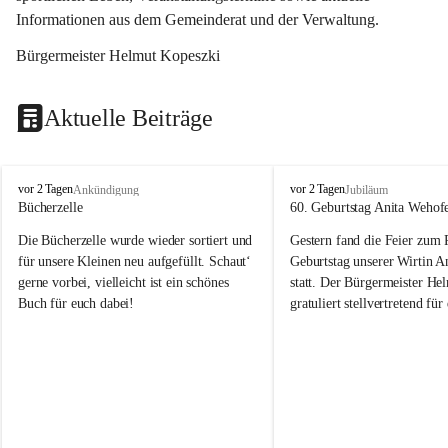
Informationen aus dem Gemeinderat und der Verwaltung. 
Bürgermeister Helmut Kopeszki
Aktuelle Beiträge
T
T
vor 2 Tagen
vor 2 Tagen
Ankündigung
Jubiläum
o
o
Bücherzelle
60. Geburtstag Anita Wehof
b
b
Die Bücherzelle wurde wieder sortiert und 
Gestern fand die Feier zum
a
a
j
j
für unsere Kleinen neu aufgefüllt. Schaut‘ 
Geburtstag unserer Wirtin A
gerne vorbei, vielleicht ist ein schönes 
statt. Der Bürgermeister He
Buch für euch dabei!
gratuliert stellvertretend fü
Tobaj sehr herzlich zu ihrem
Geburtstag.
Leider wurde die Bücherzelle zuletzt für 
Liebe Anita!
die Entsorgung von alten 
Katalogen/Prospekten/Zeitschriften, 
Die Jahre vergehen, doch dei
teilweise in ausländischer Sprache, sowie 
jung – und das ist das Schön