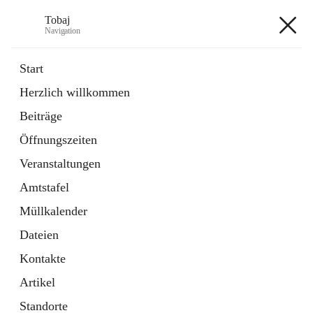
Tobaj
Navigation
Tobaj
Start
Herzlich willkommen
öffnet
Daten & Fakten
Beiträge
in
Externe Webseite
neuem
Öffnungszeiten
Tab
Formulare
2 Schnellzugriffe
Veranstaltungen
Amtstafel
+3
Müllkalender
Dateien
Kontakte
Artikel
Hauptadresse
Standorte