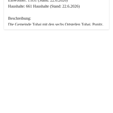
Einwohner: 1.631 (Stand: 22.6.2026)
Haushalte: 661 Haushalte (Stand: 22.6.2026)
Beschreibung:
Die Gemeinde Tobaj mit den sechs Ortsteilen Tobaj, Punitz, 
Deutsch Tschantschendorf, Kroatisch Tschantschendorf, 
Hasendorf und Tudersdorf ist eine der flächengrößten 
Gemeinden des Burgenlandes. Ein Großteil der Fläche ist 
mit Wald bedeckt. Fünf Ortsteile liegen im Stremtal, die 
Streusiedlung Punitz liegt zwischen dem Strem- und dem 
Pinkatal.
Besonders charakteristisch ist das reichhaltige und 
vielfältige Vereinsleben. Das kulturelle und gesellschaftliche 
Leben wird weitgehend von diesen Vereinen und deren 
Veranstaltungen geprägt.
Der größte Reichtum der Gemeinde liegt in der idyllischen 
Landschaft und der intakten Natur. Basierend darauf sowie 
den Freizeitangeboten, wie Wandern, Reiten, Radfahren, 