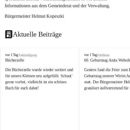
Informationen aus dem Gemeinderat und der Verwaltung. 
Bürgermeister Helmut Kopeszki
Aktuelle Beiträge
T
T
vor 1 Tag
vor 1 Tag
Ankündigung
Jubiläum
o
o
Bücherzelle
60. Geburtstag Anita Wehof
b
b
Die Bücherzelle wurde wieder sortiert und 
Gestern fand die Feier zum
a
a
j
j
für unsere Kleinen neu aufgefüllt. Schaut‘ 
Geburtstag unserer Wirtin A
gerne vorbei, vielleicht ist ein schönes 
statt. Der Bürgermeister He
Buch für euch dabei!
gratuliert stellvertretend fü
Tobaj sehr herzlich zu ihrem
Geburtstag.
Leider wurde die Bücherzelle zuletzt für 
Liebe Anita!
die Entsorgung von alten 
Katalogen/Prospekten/Zeitschriften, 
Die Jahre vergehen, doch dei
teilweise in ausländischer Sprache, sowie 
jung – und das ist das Schön