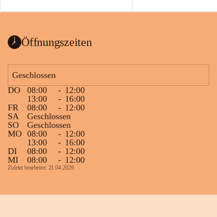
auch einer alten, nicht funktionierenden 
Zum 60. Geburtstag wünsche
Wanduhr (!) benutzt und musste 
Gesundheit, Gelassenheit un
ausgeräumt werden.
Portion Lebenslust.
Das Gemeindeamt freut sich sehr über die 
Öffnungszeiten
Spende >lesenswerter< Bücher und 
Zeitschriften. Bitte geben Sie diese aber 
im Gemeindeamt ab, damit diese Bücher 
Geschlossen
vorsortiert in die Bücherzelle eingeräumt 
DO
08:00
-
12:00
werden können.
13:00
-
16:00
Gleichzeitig möchten wir uns bei all Jenen 
FR
08:00
-
12:00
SA
Geschlossen
sehr herzlich bedanken, die bereits viele 
SO
Geschlossen
tolle Bücher spendiert haben.
MO
08:00
-
12:00
13:00
-
16:00
DI
08:00
-
12:00
MI
08:00
-
12:00
Zuletzt bearbeitet: 21.04.2026