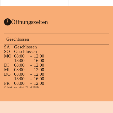
auch einer alten, nicht funktionierenden 
Zum 60. Geburtstag wünsche
Wanduhr (!) benutzt und musste 
Gesundheit, Gelassenheit un
ausgeräumt werden.
Portion Lebenslust.
Das Gemeindeamt freut sich sehr über die 
Öffnungszeiten
Spende >lesenswerter< Bücher und 
Zeitschriften. Bitte geben Sie diese aber 
im Gemeindeamt ab, damit diese Bücher 
Geschlossen
vorsortiert in die Bücherzelle eingeräumt 
SA
Geschlossen
werden können.
SO
Geschlossen
Gleichzeitig möchten wir uns bei all Jenen 
MO
08:00
-
12:00
13:00
-
16:00
sehr herzlich bedanken, die bereits viele 
DI
08:00
-
12:00
tolle Bücher spendiert haben.
MI
08:00
-
12:00
DO
08:00
-
12:00
13:00
-
16:00
FR
08:00
-
12:00
Zuletzt bearbeitet: 21.04.2026