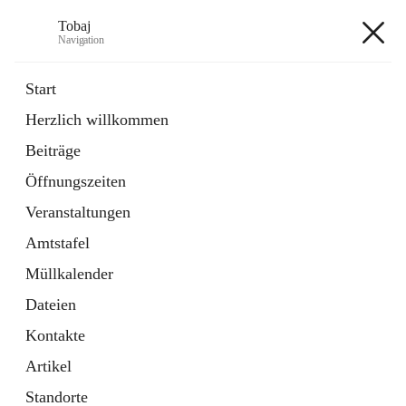
Tobaj
Navigation
Tobaj
Start
Herzlich willkommen
öffnet
Daten & Fakten
Beiträge
in
Externe Webseite
neuem
Öffnungszeiten
Tab
Formulare
2 Schnellzugriffe
Veranstaltungen
Amtstafel
+3
Müllkalender
Dateien
Kontakte
Artikel
Hauptadresse
Standorte