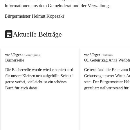
Informationen aus dem Gemeinderat und der Verwaltung. 
Bürgermeister Helmut Kopeszki
Aktuelle Beiträge
T
T
vor 3 Tagen
vor 3 Tagen
Ankündigung
Jubiläum
o
o
Bücherzelle
60. Geburtstag Anita Wehof
b
b
Die Bücherzelle wurde wieder sortiert und 
Gestern fand die Feier zum
a
a
j
j
für unsere Kleinen neu aufgefüllt. Schaut‘ 
Geburtstag unserer Wirtin A
gerne vorbei, vielleicht ist ein schönes 
statt. Der Bürgermeister He
Buch für euch dabei!
gratuliert stellvertretend fü
Tobaj sehr herzlich zu ihrem
Geburtstag.
Leider wurde die Bücherzelle zuletzt für 
Liebe Anita!
die Entsorgung von alten 
Katalogen/Prospekten/Zeitschriften, 
Die Jahre vergehen, doch dei
teilweise in ausländischer Sprache, sowie 
jung – und das ist das Schön