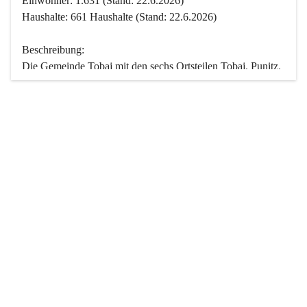
Einwohner: 1.631 (Stand: 22.6.2026)
Haushalte: 661 Haushalte (Stand: 22.6.2026)
Beschreibung:
Die Gemeinde Tobaj mit den sechs Ortsteilen Tobaj, Punitz, 
Deutsch Tschantschendorf, Kroatisch Tschantschendorf, 
Hasendorf und Tudersdorf ist eine der flächengrößten 
Gemeinden des Burgenlandes. Ein Großteil der Fläche ist 
mit Wald bedeckt. Fünf Ortsteile liegen im Stremtal, die 
Streusiedlung Punitz liegt zwischen dem Strem- und dem 
Pinkatal.
Besonders charakteristisch ist das reichhaltige und 
vielfältige Vereinsleben. Das kulturelle und gesellschaftliche 
Leben wird weitgehend von diesen Vereinen und deren 
Veranstaltungen geprägt.
Der größte Reichtum der Gemeinde liegt in der idyllischen 
Landschaft und der intakten Natur. Basierend darauf sowie 
den Freizeitangeboten, wie Wandern, Reiten, Radfahren, 