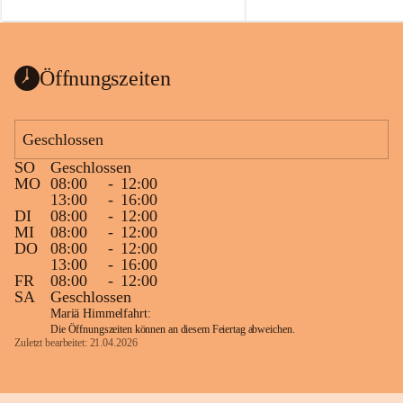
auch einer alten, nicht funkt
Wanduhr (!) benutzt und mu
ausgeräumt werden.
Das Gemeindeamt freut sich 
Öffnungszeiten
Spende >lesenswerter< Büch
Zeitschriften. Bitte geben Si
im Gemeindeamt ab, damit d
Geschlossen
vorsortiert in die Bücherzel
SO
Geschlossen
werden können.
MO
08:00
-
12:00
Gleichzeitig möchten wir uns
13:00
-
16:00
DI
08:00
-
12:00
sehr herzlich bedanken, die b
MI
08:00
-
12:00
tolle Bücher spendiert haben
DO
08:00
-
12:00
13:00
-
16:00
FR
08:00
-
12:00
SA
Geschlossen
Mariä Himmelfahrt:
Die Öffnungszeiten können an diesem Feiertag abweichen.
Zuletzt bearbeitet: 21.04.2026