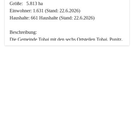
Größe:   5.813 ha
Einwohner: 1.631 (Stand: 22.6.2026)
Haushalte: 661 Haushalte (Stand: 22.6.2026)
Beschreibung:
Die Gemeinde Tobaj mit den sechs Ortsteilen Tobaj, Punitz, 
Deutsch Tschantschendorf, Kroatisch Tschantschendorf, 
Hasendorf und Tudersdorf ist eine der flächengrößten 
Gemeinden des Burgenlandes. Ein Großteil der Fläche ist 
mit Wald bedeckt. Fünf Ortsteile liegen im Stremtal, die 
Streusiedlung Punitz liegt zwischen dem Strem- und dem 
Pinkatal.
Besonders charakteristisch ist das reichhaltige und 
vielfältige Vereinsleben. Das kulturelle und gesellschaftliche 
Leben wird weitgehend von diesen Vereinen und deren 
Veranstaltungen geprägt.
Der größte Reichtum der Gemeinde liegt in der idyllischen 