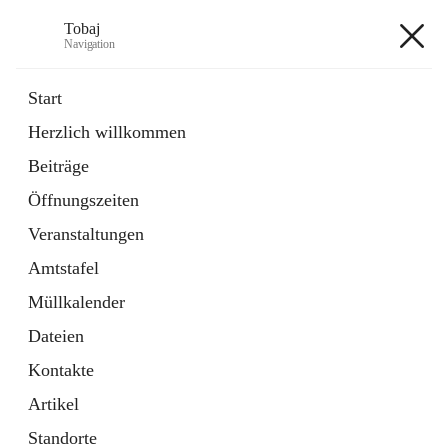
Tobaj
Navigation
Tobaj
Start
Herzlich willkommen
öffnet
Daten & Fakten
Beiträge
in
Externe Webseite
neuem
Öffnungszeiten
Tab
Formulare
2 Schnellzugriffe
Veranstaltungen
Amtstafel
+3
Müllkalender
Dateien
Kontakte
Artikel
Hauptadresse
Standorte