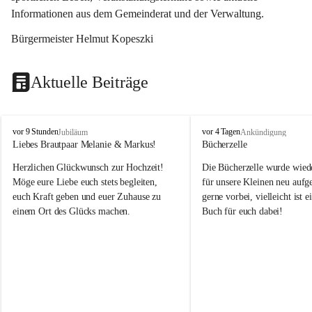
Informationen aus dem Gemeinderat und der Verwaltung. 
Bürgermeister Helmut Kopeszki
Aktuelle Beiträge
T
T
vor 9 Stunden
vor 4 Tagen
Jubiläum
Ankündigung
o
o
Liebes Brautpaar Melanie & Markus!
Bücherzelle
b
b
Herzlichen Glückwunsch zur Hochzeit!
Die Bücherzelle wurde wiede
a
a
j
j
Möge eure Liebe euch stets begleiten, 
für unsere Kleinen neu aufge
euch Kraft geben und euer Zuhause zu 
gerne vorbei, vielleicht ist e
einem Ort des Glücks machen.
Buch für euch dabei!
Leider wurde die Bücherzelle
die Entsorgung von alten 
Katalogen/Prospekten/Zeitsch
teilweise in ausländischer S