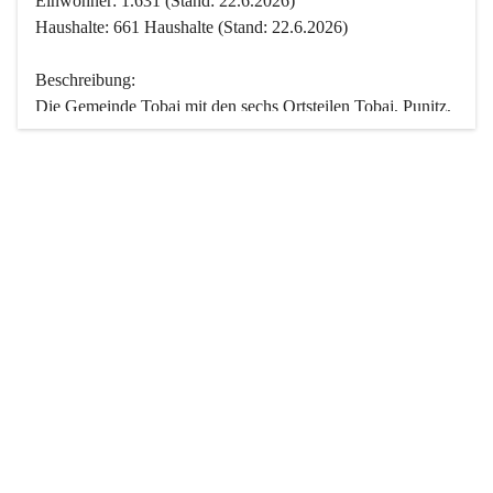
Einwohner: 1.631 (Stand: 22.6.2026)
Haushalte: 661 Haushalte (Stand: 22.6.2026)
Beschreibung:
Die Gemeinde Tobaj mit den sechs Ortsteilen Tobaj, Punitz, 
Deutsch Tschantschendorf, Kroatisch Tschantschendorf, 
Hasendorf und Tudersdorf ist eine der flächengrößten 
Gemeinden des Burgenlandes. Ein Großteil der Fläche ist 
mit Wald bedeckt. Fünf Ortsteile liegen im Stremtal, die 
Streusiedlung Punitz liegt zwischen dem Strem- und dem 
Pinkatal.
Besonders charakteristisch ist das reichhaltige und 
vielfältige Vereinsleben. Das kulturelle und gesellschaftliche 
Leben wird weitgehend von diesen Vereinen und deren 
Veranstaltungen geprägt.
Der größte Reichtum der Gemeinde liegt in der idyllischen 
Landschaft und der intakten Natur. Basierend darauf sowie 
den Freizeitangeboten, wie Wandern, Reiten, Radfahren, 