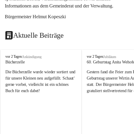
Informationen aus dem Gemeinderat und der Verwaltung. 
Bürgermeister Helmut Kopeszki
Aktuelle Beiträge
T
T
vor 2 Tagen
vor 2 Tagen
Ankündigung
Jubiläum
o
o
Bücherzelle
60. Geburtstag Anita Wehof
b
b
Die Bücherzelle wurde wieder sortiert und 
Gestern fand die Feier zum
a
a
j
j
für unsere Kleinen neu aufgefüllt. Schaut‘ 
Geburtstag unserer Wirtin A
gerne vorbei, vielleicht ist ein schönes 
statt. Der Bürgermeister He
Buch für euch dabei!
gratuliert stellvertretend fü
Tobaj sehr herzlich zu ihrem
Geburtstag.
Leider wurde die Bücherzelle zuletzt für 
Liebe Anita!
die Entsorgung von alten 
Katalogen/Prospekten/Zeitschriften, 
Die Jahre vergehen, doch dei
teilweise in ausländischer Sprache, sowie 
jung – und das ist das Schön