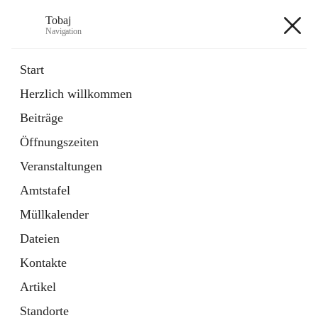
Tobaj
Navigation
Tobaj
Start
Herzlich willkommen
öffnet
Daten & Fakten
Beiträge
in
Externe Webseite
neuem
Öffnungszeiten
Tab
Formulare
2 Schnellzugriffe
Veranstaltungen
Amtstafel
+3
Müllkalender
Dateien
Kontakte
Artikel
Hauptadresse
Standorte