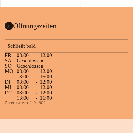
auch einer alten, nicht funktionierenden 
Zum 60. Geburtstag wünsche
Wanduhr (!) benutzt und musste 
Gesundheit, Gelassenheit un
ausgeräumt werden.
Portion Lebenslust.
Das Gemeindeamt freut sich sehr über die 
Öffnungszeiten
Spende >lesenswerter< Bücher und 
Zeitschriften. Bitte geben Sie diese aber 
im Gemeindeamt ab, damit diese Bücher 
Schließt bald
vorsortiert in die Bücherzelle eingeräumt 
FR
08:00
-
12:00
werden können.
SA
Geschlossen
Gleichzeitig möchten wir uns bei all Jenen 
SO
Geschlossen
MO
08:00
-
12:00
sehr herzlich bedanken, die bereits viele 
13:00
-
16:00
tolle Bücher spendiert haben.
DI
08:00
-
12:00
MI
08:00
-
12:00
DO
08:00
-
12:00
13:00
-
16:00
Zuletzt bearbeitet: 21.04.2026