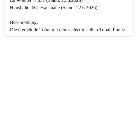
Einwohner: 1.631 (Stand: 22.6.2026)
Haushalte: 661 Haushalte (Stand: 22.6.2026)
Beschreibung:
Die Gemeinde Tobaj mit den sechs Ortsteilen Tobaj, Punitz, 
Deutsch Tschantschendorf, Kroatisch Tschantschendorf, 
Hasendorf und Tudersdorf ist eine der flächengrößten 
Gemeinden des Burgenlandes. Ein Großteil der Fläche ist 
mit Wald bedeckt. Fünf Ortsteile liegen im Stremtal, die 
Streusiedlung Punitz liegt zwischen dem Strem- und dem 
Pinkatal.
Besonders charakteristisch ist das reichhaltige und 
vielfältige Vereinsleben. Das kulturelle und gesellschaftliche 
Leben wird weitgehend von diesen Vereinen und deren 
Veranstaltungen geprägt.
Der größte Reichtum der Gemeinde liegt in der idyllischen 
Landschaft und der intakten Natur. Basierend darauf sowie 
den Freizeitangeboten, wie Wandern, Reiten, Radfahren, 