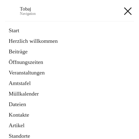
Tobaj
Navigation
Tobaj
Start
Herzlich willkommen
öffnet
Daten & Fakten
Beiträge
in
Externe Webseite
neuem
Öffnungszeiten
Tab
Formulare
2 Schnellzugriffe
Veranstaltungen
Amtstafel
+3
Müllkalender
Dateien
Kontakte
Artikel
Hauptadresse
Standorte