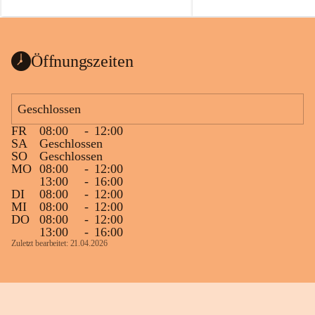
auch einer alten, nicht funktionierenden 
Zum 60. Geburtstag wünsche
Wanduhr (!) benutzt und musste 
Gesundheit, Gelassenheit un
ausgeräumt werden.
Portion Lebenslust.
Das Gemeindeamt freut sich sehr über die 
Öffnungszeiten
Spende >lesenswerter< Bücher und 
Zeitschriften. Bitte geben Sie diese aber 
im Gemeindeamt ab, damit diese Bücher 
Geschlossen
vorsortiert in die Bücherzelle eingeräumt 
FR
08:00
-
12:00
werden können.
SA
Geschlossen
Gleichzeitig möchten wir uns bei all Jenen 
SO
Geschlossen
MO
08:00
-
12:00
sehr herzlich bedanken, die bereits viele 
13:00
-
16:00
tolle Bücher spendiert haben.
DI
08:00
-
12:00
MI
08:00
-
12:00
DO
08:00
-
12:00
13:00
-
16:00
Zuletzt bearbeitet: 21.04.2026