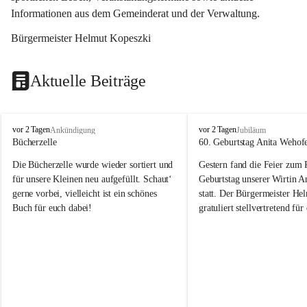
Informationen aus dem Gemeinderat und der Verwaltung. 
Bürgermeister Helmut Kopeszki
Aktuelle Beiträge
T
T
vor 2 Tagen
vor 2 Tagen
Ankündigung
Jubiläum
o
o
Bücherzelle
60. Geburtstag Anita Wehof
b
b
Die Bücherzelle wurde wieder sortiert und 
Gestern fand die Feier zum
a
a
j
j
für unsere Kleinen neu aufgefüllt. Schaut‘ 
Geburtstag unserer Wirtin A
gerne vorbei, vielleicht ist ein schönes 
statt. Der Bürgermeister He
Buch für euch dabei!
gratuliert stellvertretend fü
Tobaj sehr herzlich zu ihrem
Geburtstag.
Leider wurde die Bücherzelle zuletzt für 
Liebe Anita!
die Entsorgung von alten 
Katalogen/Prospekten/Zeitschriften, 
Die Jahre vergehen, doch dei
teilweise in ausländischer Sprache, sowie 
jung – und das ist das Schön