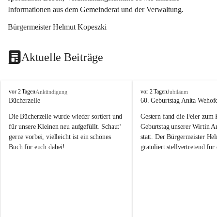
Informationen aus dem Gemeinderat und der Verwaltung. 
Bürgermeister Helmut Kopeszki
Aktuelle Beiträge
T
T
vor 2 Tagen
vor 2 Tagen
Ankündigung
Jubiläum
o
o
Bücherzelle
60. Geburtstag Anita Wehof
b
b
Die Bücherzelle wurde wieder sortiert und 
Gestern fand die Feier zum
a
a
j
j
für unsere Kleinen neu aufgefüllt. Schaut‘ 
Geburtstag unserer Wirtin A
gerne vorbei, vielleicht ist ein schönes 
statt. Der Bürgermeister He
Buch für euch dabei!
gratuliert stellvertretend fü
Tobaj sehr herzlich zu ihrem
Geburtstag.
Leider wurde die Bücherzelle zuletzt für 
Liebe Anita!
die Entsorgung von alten 
Katalogen/Prospekten/Zeitschriften, 
Die Jahre vergehen, doch dei
teilweise in ausländischer Sprache, sowie 
jung – und das ist das Schön