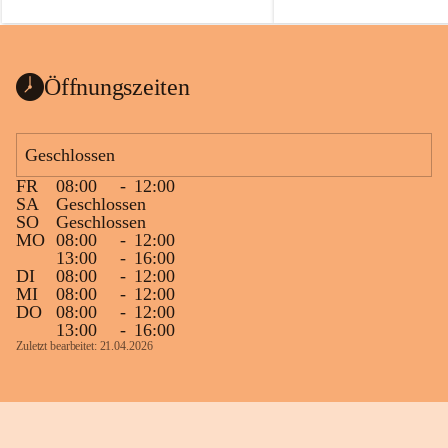
auch einer alten, nicht funktionierenden 
Zum 60. Geburtstag wünsche
Wanduhr (!) benutzt und musste 
Gesundheit, Gelassenheit un
ausgeräumt werden.
Portion Lebenslust.
Das Gemeindeamt freut sich sehr über die 
Öffnungszeiten
Spende >lesenswerter< Bücher und 
Zeitschriften. Bitte geben Sie diese aber 
im Gemeindeamt ab, damit diese Bücher 
Geschlossen
vorsortiert in die Bücherzelle eingeräumt 
FR
08:00
-
12:00
werden können.
SA
Geschlossen
Gleichzeitig möchten wir uns bei all Jenen 
SO
Geschlossen
MO
08:00
-
12:00
sehr herzlich bedanken, die bereits viele 
13:00
-
16:00
tolle Bücher spendiert haben.
DI
08:00
-
12:00
MI
08:00
-
12:00
DO
08:00
-
12:00
13:00
-
16:00
Zuletzt bearbeitet: 21.04.2026