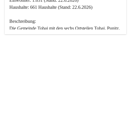
Einwohner: 1.631 (Stand: 22.6.2026)
Haushalte: 661 Haushalte (Stand: 22.6.2026)
Beschreibung:
Die Gemeinde Tobaj mit den sechs Ortsteilen Tobaj, Punitz, 
Deutsch Tschantschendorf, Kroatisch Tschantschendorf, 
Hasendorf und Tudersdorf ist eine der flächengrößten 
Gemeinden des Burgenlandes. Ein Großteil der Fläche ist 
mit Wald bedeckt. Fünf Ortsteile liegen im Stremtal, die 
Streusiedlung Punitz liegt zwischen dem Strem- und dem 
Pinkatal.
Besonders charakteristisch ist das reichhaltige und 
vielfältige Vereinsleben. Das kulturelle und gesellschaftliche 
Leben wird weitgehend von diesen Vereinen und deren 
Veranstaltungen geprägt.
Der größte Reichtum der Gemeinde liegt in der idyllischen 
Landschaft und der intakten Natur. Basierend darauf sowie 
den Freizeitangeboten, wie Wandern, Reiten, Radfahren, 