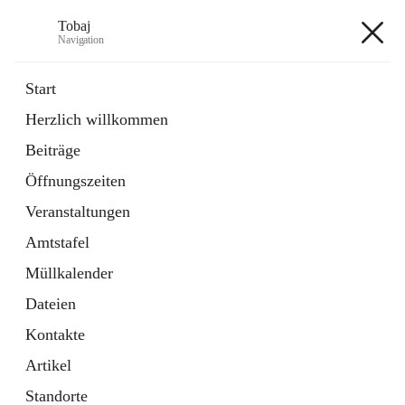
Tobaj
Navigation
Tobaj
Start
Herzlich willkommen
öffnet
Daten & Fakten
Beiträge
in
Externe Webseite
neuem
Öffnungszeiten
Tab
Formulare
2 Schnellzugriffe
Veranstaltungen
Amtstafel
+3
Müllkalender
Dateien
Kontakte
Artikel
Hauptadresse
Standorte