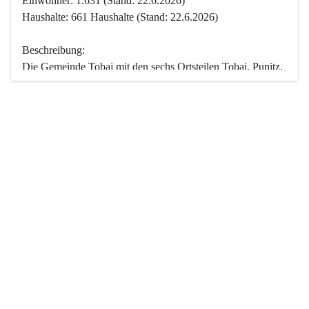
Einwohner: 1.631 (Stand: 22.6.2026)
Haushalte: 661 Haushalte (Stand: 22.6.2026)
Beschreibung:
Die Gemeinde Tobaj mit den sechs Ortsteilen Tobaj, Punitz, 
Deutsch Tschantschendorf, Kroatisch Tschantschendorf, 
Hasendorf und Tudersdorf ist eine der flächengrößten 
Gemeinden des Burgenlandes. Ein Großteil der Fläche ist 
mit Wald bedeckt. Fünf Ortsteile liegen im Stremtal, die 
Streusiedlung Punitz liegt zwischen dem Strem- und dem 
Pinkatal.
Besonders charakteristisch ist das reichhaltige und 
vielfältige Vereinsleben. Das kulturelle und gesellschaftliche 
Leben wird weitgehend von diesen Vereinen und deren 
Veranstaltungen geprägt.
Der größte Reichtum der Gemeinde liegt in der idyllischen 
Landschaft und der intakten Natur. Basierend darauf sowie 
den Freizeitangeboten, wie Wandern, Reiten, Radfahren, 