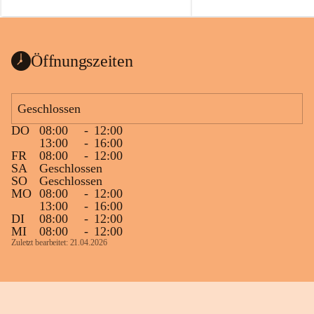
auch einer alten, nicht funktionierenden 
Zum 60. Geburtstag wünsche
Wanduhr (!) benutzt und musste 
Gesundheit, Gelassenheit un
ausgeräumt werden.
Portion Lebenslust.
Das Gemeindeamt freut sich sehr über die 
Öffnungszeiten
Spende >lesenswerter< Bücher und 
Zeitschriften. Bitte geben Sie diese aber 
im Gemeindeamt ab, damit diese Bücher 
Geschlossen
vorsortiert in die Bücherzelle eingeräumt 
DO
08:00
-
12:00
werden können.
13:00
-
16:00
Gleichzeitig möchten wir uns bei all Jenen 
FR
08:00
-
12:00
SA
Geschlossen
sehr herzlich bedanken, die bereits viele 
SO
Geschlossen
tolle Bücher spendiert haben.
MO
08:00
-
12:00
13:00
-
16:00
DI
08:00
-
12:00
MI
08:00
-
12:00
Zuletzt bearbeitet: 21.04.2026