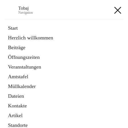
Tobaj
Navigation
Tobaj
Start
Herzlich willkommen
öffnet
Daten & Fakten
Beiträge
in
Externe Webseite
neuem
Öffnungszeiten
Tab
Formulare
2 Schnellzugriffe
Veranstaltungen
Amtstafel
+3
Müllkalender
Dateien
Kontakte
Artikel
Hauptadresse
Standorte