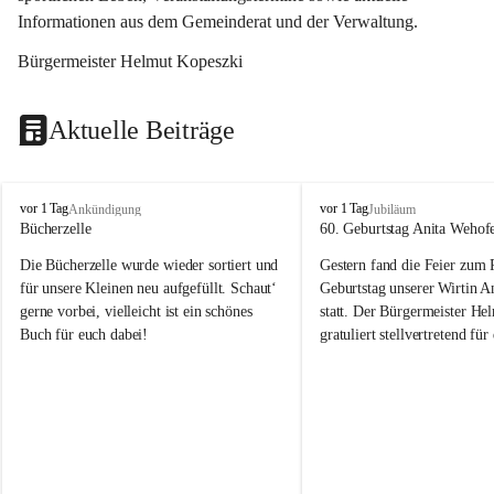
Informationen aus dem Gemeinderat und der Verwaltung. 
Bürgermeister Helmut Kopeszki
Aktuelle Beiträge
T
T
vor 1 Tag
vor 1 Tag
Ankündigung
Jubiläum
o
o
Bücherzelle
60. Geburtstag Anita Wehof
b
b
Die Bücherzelle wurde wieder sortiert und 
Gestern fand die Feier zum
a
a
j
j
für unsere Kleinen neu aufgefüllt. Schaut‘ 
Geburtstag unserer Wirtin A
gerne vorbei, vielleicht ist ein schönes 
statt. Der Bürgermeister He
Buch für euch dabei!
gratuliert stellvertretend fü
Tobaj sehr herzlich zu ihrem
Geburtstag.
Leider wurde die Bücherzelle zuletzt für 
Liebe Anita!
die Entsorgung von alten 
Katalogen/Prospekten/Zeitschriften, 
Die Jahre vergehen, doch dei
teilweise in ausländischer Sprache, sowie 
jung – und das ist das Schön