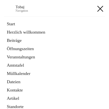
Tobaj
Navigation
Tobaj
Start
Herzlich willkommen
öffnet
Daten & Fakten
Beiträge
in
Externe Webseite
neuem
Öffnungszeiten
Tab
Formulare
2 Schnellzugriffe
Veranstaltungen
Amtstafel
+3
Müllkalender
Dateien
Kontakte
Artikel
Hauptadresse
Standorte