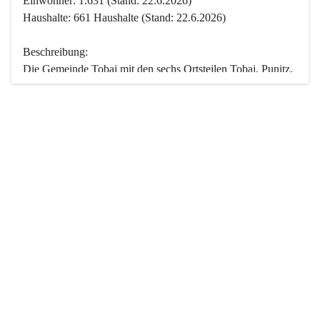
Einwohner: 1.631 (Stand: 22.6.2026)
Haushalte: 661 Haushalte (Stand: 22.6.2026)
Beschreibung:
Die Gemeinde Tobaj mit den sechs Ortsteilen Tobaj, Punitz, 
Deutsch Tschantschendorf, Kroatisch Tschantschendorf, 
Hasendorf und Tudersdorf ist eine der flächengrößten 
Gemeinden des Burgenlandes. Ein Großteil der Fläche ist 
mit Wald bedeckt. Fünf Ortsteile liegen im Stremtal, die 
Streusiedlung Punitz liegt zwischen dem Strem- und dem 
Pinkatal.
Besonders charakteristisch ist das reichhaltige und 
vielfältige Vereinsleben. Das kulturelle und gesellschaftliche 
Leben wird weitgehend von diesen Vereinen und deren 
Veranstaltungen geprägt.
Der größte Reichtum der Gemeinde liegt in der idyllischen 
Landschaft und der intakten Natur. Basierend darauf sowie 
den Freizeitangeboten, wie Wandern, Reiten, Radfahren, 