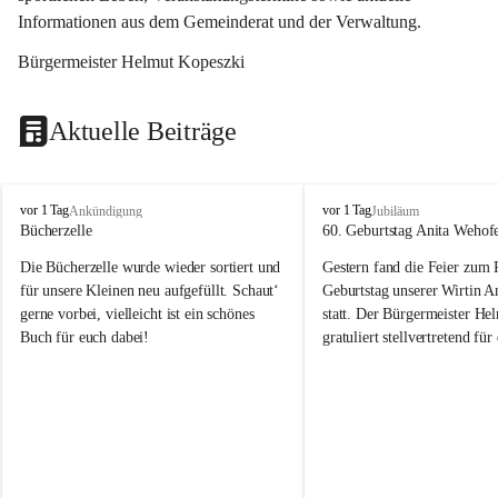
Informationen aus dem Gemeinderat und der Verwaltung. 
Bürgermeister Helmut Kopeszki
Aktuelle Beiträge
T
T
vor 1 Tag
vor 1 Tag
Ankündigung
Jubiläum
o
o
Bücherzelle
60. Geburtstag Anita Wehof
b
b
Die Bücherzelle wurde wieder sortiert und 
Gestern fand die Feier zum
a
a
j
j
für unsere Kleinen neu aufgefüllt. Schaut‘ 
Geburtstag unserer Wirtin A
gerne vorbei, vielleicht ist ein schönes 
statt. Der Bürgermeister He
Buch für euch dabei!
gratuliert stellvertretend fü
Tobaj sehr herzlich zu ihrem
Geburtstag.
Leider wurde die Bücherzelle zuletzt für 
Liebe Anita!
die Entsorgung von alten 
Katalogen/Prospekten/Zeitschriften, 
Die Jahre vergehen, doch dei
teilweise in ausländischer Sprache, sowie 
jung – und das ist das Schön