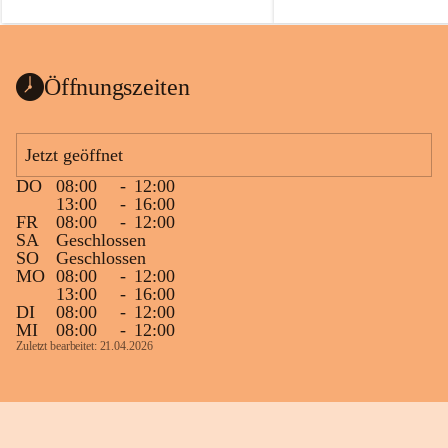
auch einer alten, nicht funktionierenden 
Zum 60. Geburtstag wünsche
Wanduhr (!) benutzt und musste 
Gesundheit, Gelassenheit un
ausgeräumt werden.
Portion Lebenslust.
Das Gemeindeamt freut sich sehr über die 
Öffnungszeiten
Spende >lesenswerter< Bücher und 
Zeitschriften. Bitte geben Sie diese aber 
im Gemeindeamt ab, damit diese Bücher 
Jetzt geöffnet
vorsortiert in die Bücherzelle eingeräumt 
DO
08:00
-
12:00
werden können.
13:00
-
16:00
Gleichzeitig möchten wir uns bei all Jenen 
FR
08:00
-
12:00
SA
Geschlossen
sehr herzlich bedanken, die bereits viele 
SO
Geschlossen
tolle Bücher spendiert haben.
MO
08:00
-
12:00
13:00
-
16:00
DI
08:00
-
12:00
MI
08:00
-
12:00
Zuletzt bearbeitet: 21.04.2026