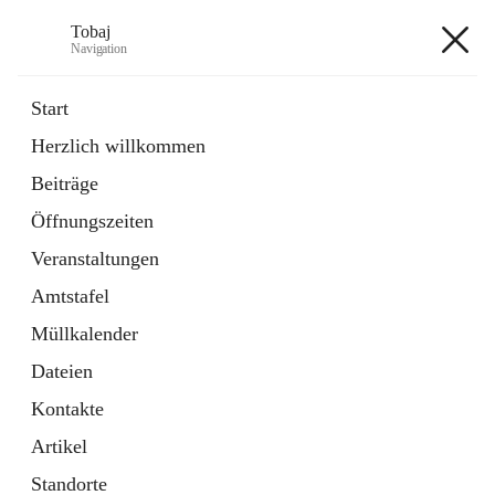
Tobaj
Navigation
Tobaj
Start
Herzlich willkommen
öffnet
Daten & Fakten
Beiträge
in
Externe Webseite
neuem
Öffnungszeiten
Tab
Formulare
2 Schnellzugriffe
Veranstaltungen
Amtstafel
+3
Müllkalender
Dateien
Kontakte
Artikel
Hauptadresse
Standorte