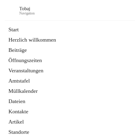
Tobaj
Navigation
Start
Herzlich willkommen
öffnet
Daten & Fakten
Beiträge
in
Externe Webseite
neuem
Öffnungszeiten
Tab
Formulare
2 Schnellzugriffe
Veranstaltungen
Amtstafel
Müllkalender
Dateien
Kontakte
Artikel
Standorte