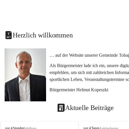
Herzlich willkommen
… auf der Website unserer Gemeinde Tobaj
Als Bürgermeister lade ich ein, unsere dig
empfehlen, um sich mit zahlreichen Informa
sportlichen Leben, Veranstaltungstermine 
Bürgermeister Helmut Kopeszki
Aktuelle Beiträge
T
T
vor 4 Stunden
vor 4 Tagen
Jubiläum
Ankündigung