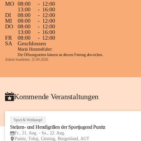
MO
08:00
-
12:00
Gleichzeitig möchten wir uns
13:00
-
16:00
DI
08:00
-
12:00
sehr herzlich bedanken, die b
MI
08:00
-
12:00
tolle Bücher spendiert haben
DO
08:00
-
12:00
13:00
-
16:00
FR
08:00
-
12:00
SA
Geschlossen
Mariä Himmelfahrt:
Die Öffnungszeiten können an diesem Feiertag abweichen.
Zuletzt bearbeitet: 21.04.2026
Kommende Veranstaltungen
Sport & Wettkampf
Stelzen- und Hendlgrillen der Sportjugend Punitz
Fr., 21. Aug. - Sa., 22. Aug.
Punitz, Tobaj, Güssing, Burgenland, AUT