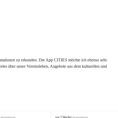
formationen zu erkunden. Die App CITIES möchte ich ebenso sehr 
rtes über unser Vereinsleben, Angebote aus dem kulturellen und 
 
T
vor 1 Woche
nkündigung
Veranstaltung