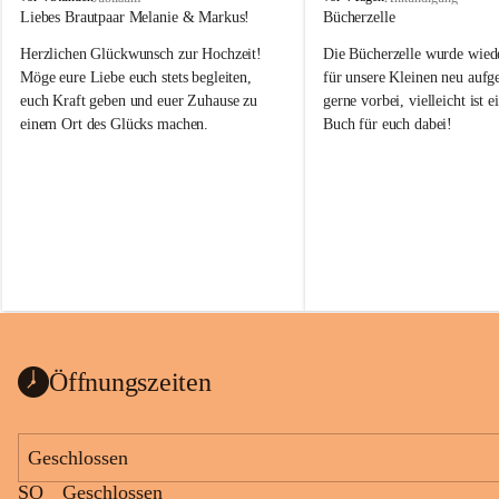
o
o
Liebes Brautpaar Melanie & Markus!
Bücherzelle
b
b
Herzlichen Glückwunsch zur Hochzeit!
Die Bücherzelle wurde wiede
a
a
j
j
Möge eure Liebe euch stets begleiten, 
für unsere Kleinen neu aufge
euch Kraft geben und euer Zuhause zu 
gerne vorbei, vielleicht ist e
einem Ort des Glücks machen.
Buch für euch dabei!
Leider wurde die Bücherzelle
die Entsorgung von alten 
Katalogen/Prospekten/Zeitsch
teilweise in ausländischer S
auch einer alten, nicht funkt
Wanduhr (!) benutzt und mu
ausgeräumt werden.
Das Gemeindeamt freut sich 
Öffnungszeiten
Spende >lesenswerter< Büch
Zeitschriften. Bitte geben Si
im Gemeindeamt ab, damit d
Geschlossen
vorsortiert in die Bücherzel
SO
Geschlossen
werden können.