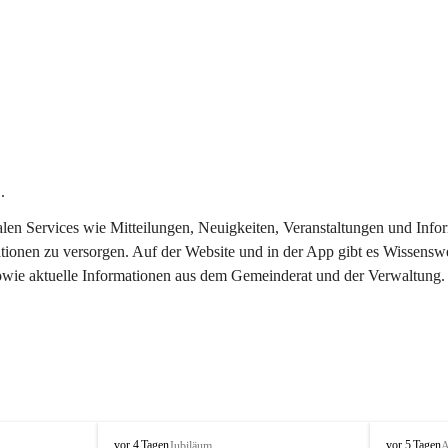
.
italen Services wie Mitteilungen, Neuigkeiten, Veranstaltungen und In
tionen zu versorgen. Auf der Website und in der App gibt es Wissenswe
sowie aktuelle Informationen aus dem Gemeinderat und der Verwaltung.
T
T
vor 4 Tagen
vor 5 Tagen
Jubiläum
A