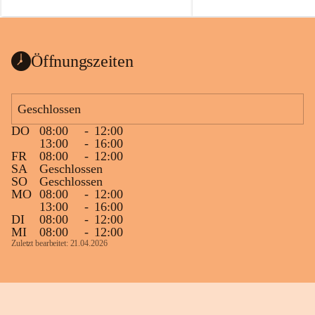
auch einer alten, nicht funktionierenden 
Zum 60. Geburtstag wünsche
Wanduhr (!) benutzt und musste 
Gesundheit, Gelassenheit un
ausgeräumt werden.
Portion Lebenslust.
Das Gemeindeamt freut sich sehr über die 
Öffnungszeiten
Spende >lesenswerter< Bücher und 
Zeitschriften. Bitte geben Sie diese aber 
im Gemeindeamt ab, damit diese Bücher 
Geschlossen
vorsortiert in die Bücherzelle eingeräumt 
DO
08:00
-
12:00
werden können.
13:00
-
16:00
Gleichzeitig möchten wir uns bei all Jenen 
FR
08:00
-
12:00
SA
Geschlossen
sehr herzlich bedanken, die bereits viele 
SO
Geschlossen
tolle Bücher spendiert haben.
MO
08:00
-
12:00
13:00
-
16:00
DI
08:00
-
12:00
MI
08:00
-
12:00
Zuletzt bearbeitet: 21.04.2026