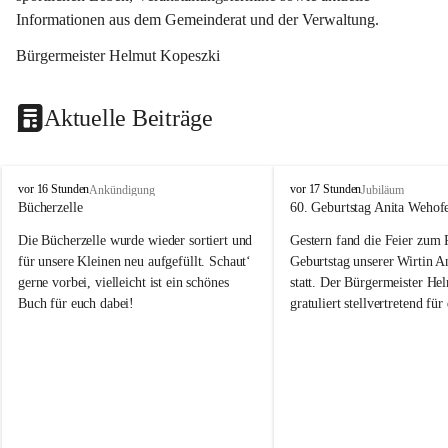
Informationen aus dem Gemeinderat und der Verwaltung. 
Bürgermeister Helmut Kopeszki
Aktuelle Beiträge
T
T
vor 16 Stunden
vor 17 Stunden
Ankündigung
Jubiläum
o
o
Bücherzelle
60. Geburtstag Anita Wehof
b
b
Die Bücherzelle wurde wieder sortiert und 
Gestern fand die Feier zum
a
a
j
j
für unsere Kleinen neu aufgefüllt. Schaut‘ 
Geburtstag unserer Wirtin A
gerne vorbei, vielleicht ist ein schönes 
statt. Der Bürgermeister He
Buch für euch dabei!
gratuliert stellvertretend fü
Tobaj sehr herzlich zu ihrem
Geburtstag.
Leider wurde die Bücherzelle zuletzt für 
Liebe Anita!
die Entsorgung von alten 
Katalogen/Prospekten/Zeitschriften, 
Die Jahre vergehen, doch dei
teilweise in ausländischer Sprache, sowie 
jung – und das ist das Schön