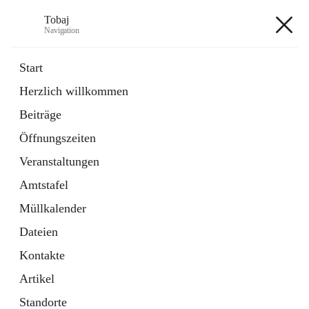
Tobaj
Navigation
Tobaj
Start
Herzlich willkommen
öffnet
Daten & Fakten
Beiträge
in
Externe Webseite
neuem
Öffnungszeiten
Tab
Formulare
2 Schnellzugriffe
Veranstaltungen
Amtstafel
+3
Müllkalender
Dateien
Kontakte
Artikel
Hauptadresse
Standorte