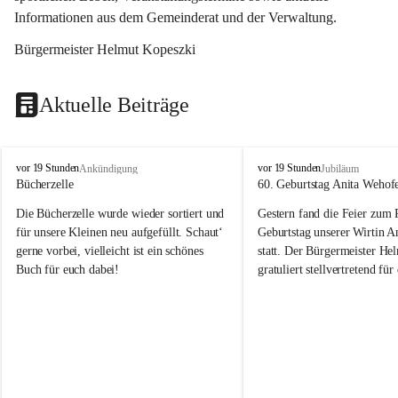
Informationen aus dem Gemeinderat und der Verwaltung. 
Bürgermeister Helmut Kopeszki
Aktuelle Beiträge
T
T
vor 19 Stunden
vor 19 Stunden
Ankündigung
Jubiläum
o
o
Bücherzelle
60. Geburtstag Anita Wehof
b
b
Die Bücherzelle wurde wieder sortiert und 
Gestern fand die Feier zum
a
a
j
j
für unsere Kleinen neu aufgefüllt. Schaut‘ 
Geburtstag unserer Wirtin A
gerne vorbei, vielleicht ist ein schönes 
statt. Der Bürgermeister He
Buch für euch dabei!
gratuliert stellvertretend fü
Tobaj sehr herzlich zu ihrem
Geburtstag.
Leider wurde die Bücherzelle zuletzt für 
Liebe Anita!
die Entsorgung von alten 
Katalogen/Prospekten/Zeitschriften, 
Die Jahre vergehen, doch dei
teilweise in ausländischer Sprache, sowie 
jung – und das ist das Schön