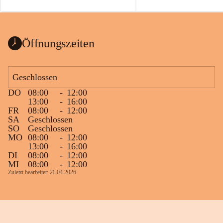
auch einer alten, nicht funktionierenden 
Zum 60. Geburtstag wünsche
Wanduhr (!) benutzt und musste 
Gesundheit, Gelassenheit un
ausgeräumt werden.
Portion Lebenslust.
Das Gemeindeamt freut sich sehr über die 
Öffnungszeiten
Spende >lesenswerter< Bücher und 
Zeitschriften. Bitte geben Sie diese aber 
im Gemeindeamt ab, damit diese Bücher 
Geschlossen
vorsortiert in die Bücherzelle eingeräumt 
DO
08:00
-
12:00
werden können.
13:00
-
16:00
Gleichzeitig möchten wir uns bei all Jenen 
FR
08:00
-
12:00
SA
Geschlossen
sehr herzlich bedanken, die bereits viele 
SO
Geschlossen
tolle Bücher spendiert haben.
MO
08:00
-
12:00
13:00
-
16:00
DI
08:00
-
12:00
MI
08:00
-
12:00
Zuletzt bearbeitet: 21.04.2026