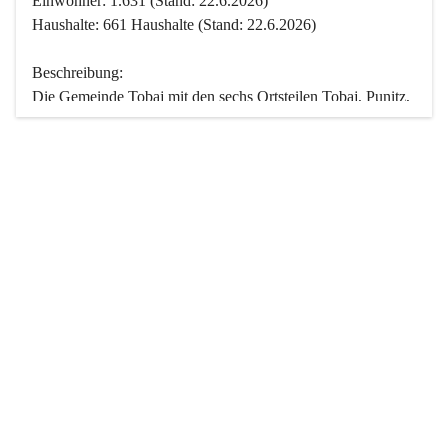
Einwohner: 1.631 (Stand: 22.6.2026)
Haushalte: 661 Haushalte (Stand: 22.6.2026)
Beschreibung:
Die Gemeinde Tobaj mit den sechs Ortsteilen Tobaj, Punitz, 
Deutsch Tschantschendorf, Kroatisch Tschantschendorf, 
Hasendorf und Tudersdorf ist eine der flächengrößten 
Gemeinden des Burgenlandes. Ein Großteil der Fläche ist 
mit Wald bedeckt. Fünf Ortsteile liegen im Stremtal, die 
Streusiedlung Punitz liegt zwischen dem Strem- und dem 
Pinkatal.
Besonders charakteristisch ist das reichhaltige und 
vielfältige Vereinsleben. Das kulturelle und gesellschaftliche 
Leben wird weitgehend von diesen Vereinen und deren 
Veranstaltungen geprägt.
Der größte Reichtum der Gemeinde liegt in der idyllischen 
Landschaft und der intakten Natur. Basierend darauf sowie 
den Freizeitangeboten, wie Wandern, Reiten, Radfahren, 