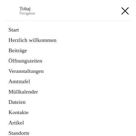
Tobaj
Navigation
Tobaj
Start
Herzlich willkommen
öffnet
Daten & Fakten
Beiträge
in
Externe Webseite
neuem
Öffnungszeiten
Tab
Formulare
2 Schnellzugriffe
Veranstaltungen
Amtstafel
+3
Müllkalender
Dateien
Kontakte
Artikel
Hauptadresse
Standorte