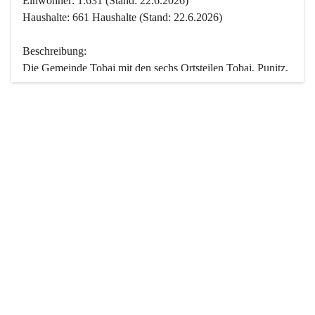
Einwohner: 1.631 (Stand: 22.6.2026)
Haushalte: 661 Haushalte (Stand: 22.6.2026)
Beschreibung:
Die Gemeinde Tobaj mit den sechs Ortsteilen Tobaj, Punitz, 
Deutsch Tschantschendorf, Kroatisch Tschantschendorf, 
Hasendorf und Tudersdorf ist eine der flächengrößten 
Gemeinden des Burgenlandes. Ein Großteil der Fläche ist 
mit Wald bedeckt. Fünf Ortsteile liegen im Stremtal, die 
Streusiedlung Punitz liegt zwischen dem Strem- und dem 
Pinkatal.
Besonders charakteristisch ist das reichhaltige und 
vielfältige Vereinsleben. Das kulturelle und gesellschaftliche 
Leben wird weitgehend von diesen Vereinen und deren 
Veranstaltungen geprägt.
Der größte Reichtum der Gemeinde liegt in der idyllischen 
Landschaft und der intakten Natur. Basierend darauf sowie 
den Freizeitangeboten, wie Wandern, Reiten, Radfahren, 