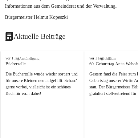
Informationen aus dem Gemeinderat und der Verwaltung. 
Bürgermeister Helmut Kopeszki
Aktuelle Beiträge
T
T
vor 1 Tag
vor 1 Tag
Ankündigung
Jubiläum
o
o
Bücherzelle
60. Geburtstag Anita Wehof
b
b
Die Bücherzelle wurde wieder sortiert und 
Gestern fand die Feier zum
a
a
j
j
für unsere Kleinen neu aufgefüllt. Schaut‘ 
Geburtstag unserer Wirtin A
gerne vorbei, vielleicht ist ein schönes 
statt. Der Bürgermeister He
Buch für euch dabei!
gratuliert stellvertretend fü
Tobaj sehr herzlich zu ihrem
Geburtstag.
Leider wurde die Bücherzelle zuletzt für 
Liebe Anita!
die Entsorgung von alten 
Katalogen/Prospekten/Zeitschriften, 
Die Jahre vergehen, doch dei
teilweise in ausländischer Sprache, sowie 
jung – und das ist das Schön