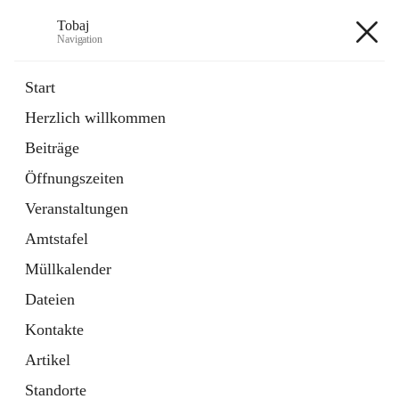
Tobaj
Navigation
Tobaj
Start
Herzlich willkommen
öffnet
Daten & Fakten
Beiträge
in
Externe Webseite
neuem
Öffnungszeiten
Tab
Formulare
2 Schnellzugriffe
Veranstaltungen
Amtstafel
+3
Müllkalender
Dateien
Kontakte
Artikel
Hauptadresse
Standorte