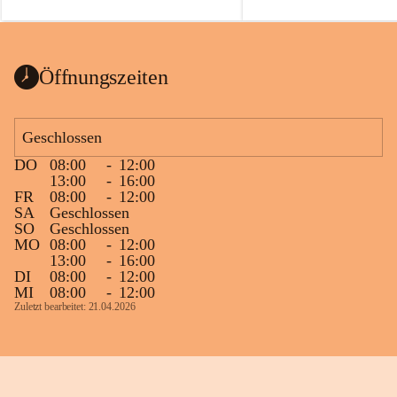
auch einer alten, nicht funktionierenden 
Zum 60. Geburtstag wünsche
Wanduhr (!) benutzt und musste 
Gesundheit, Gelassenheit un
ausgeräumt werden.
Portion Lebenslust.
Das Gemeindeamt freut sich sehr über die 
Öffnungszeiten
Spende >lesenswerter< Bücher und 
Zeitschriften. Bitte geben Sie diese aber 
im Gemeindeamt ab, damit diese Bücher 
Geschlossen
vorsortiert in die Bücherzelle eingeräumt 
DO
08:00
-
12:00
werden können.
13:00
-
16:00
Gleichzeitig möchten wir uns bei all Jenen 
FR
08:00
-
12:00
SA
Geschlossen
sehr herzlich bedanken, die bereits viele 
SO
Geschlossen
tolle Bücher spendiert haben.
MO
08:00
-
12:00
13:00
-
16:00
DI
08:00
-
12:00
MI
08:00
-
12:00
Zuletzt bearbeitet: 21.04.2026