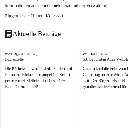
Informationen aus dem Gemeinderat und der Verwaltung. 
Bürgermeister Helmut Kopeszki
Aktuelle Beiträge
T
T
vor 1 Tag
vor 1 Tag
Ankündigung
Jubiläum
o
o
Bücherzelle
60. Geburtstag Anita Wehof
b
b
Die Bücherzelle wurde wieder sortiert und 
Gestern fand die Feier zum
a
a
j
j
für unsere Kleinen neu aufgefüllt. Schaut‘ 
Geburtstag unserer Wirtin A
gerne vorbei, vielleicht ist ein schönes 
statt. Der Bürgermeister He
Buch für euch dabei!
gratuliert stellvertretend fü
Tobaj sehr herzlich zu ihrem
Geburtstag.
Leider wurde die Bücherzelle zuletzt für 
Liebe Anita!
die Entsorgung von alten 
Katalogen/Prospekten/Zeitschriften, 
Die Jahre vergehen, doch dei
teilweise in ausländischer Sprache, sowie 
jung – und das ist das Schön