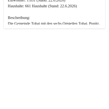
Einwohner: 1.631 (Stand: 22.6.2026)
Haushalte: 661 Haushalte (Stand: 22.6.2026)
Beschreibung:
Die Gemeinde Tobaj mit den sechs Ortsteilen Tobaj, Punitz, 
Deutsch Tschantschendorf, Kroatisch Tschantschendorf, 
Hasendorf und Tudersdorf ist eine der flächengrößten 
Gemeinden des Burgenlandes. Ein Großteil der Fläche ist 
mit Wald bedeckt. Fünf Ortsteile liegen im Stremtal, die 
Streusiedlung Punitz liegt zwischen dem Strem- und dem 
Pinkatal.
Besonders charakteristisch ist das reichhaltige und 
vielfältige Vereinsleben. Das kulturelle und gesellschaftliche 
Leben wird weitgehend von diesen Vereinen und deren 
Veranstaltungen geprägt.
Der größte Reichtum der Gemeinde liegt in der idyllischen 
Landschaft und der intakten Natur. Basierend darauf sowie 
den Freizeitangeboten, wie Wandern, Reiten, Radfahren, 