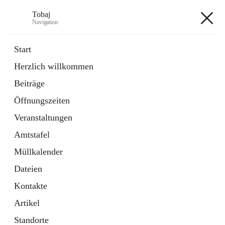
Tobaj
Navigation
Tobaj
Start
Herzlich willkommen
öffnet
Daten & Fakten
Beiträge
in
Externe Webseite
neuem
Öffnungszeiten
Tab
Formulare
2 Schnellzugriffe
Veranstaltungen
Amtstafel
+3
Müllkalender
Dateien
Kontakte
Artikel
Hauptadresse
Standorte