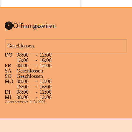
auch einer alten, nicht funktionierenden 
Zum 60. Geburtstag wünsche
Wanduhr (!) benutzt und musste 
Gesundheit, Gelassenheit un
ausgeräumt werden.
Portion Lebenslust.
Das Gemeindeamt freut sich sehr über die 
Öffnungszeiten
Spende >lesenswerter< Bücher und 
Zeitschriften. Bitte geben Sie diese aber 
im Gemeindeamt ab, damit diese Bücher 
Geschlossen
vorsortiert in die Bücherzelle eingeräumt 
DO
08:00
-
12:00
werden können.
13:00
-
16:00
Gleichzeitig möchten wir uns bei all Jenen 
FR
08:00
-
12:00
SA
Geschlossen
sehr herzlich bedanken, die bereits viele 
SO
Geschlossen
tolle Bücher spendiert haben.
MO
08:00
-
12:00
13:00
-
16:00
DI
08:00
-
12:00
MI
08:00
-
12:00
Zuletzt bearbeitet: 21.04.2026