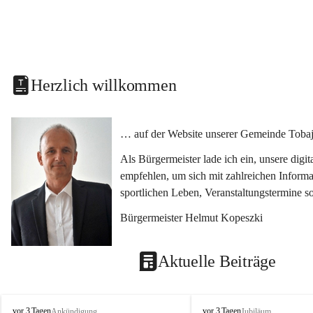
Herzlich willkommen
… auf der Website unserer Gemeinde Tobaj
Als Bürgermeister lade ich ein, unsere dig
empfehlen, um sich mit zahlreichen Informa
sportlichen Leben, Veranstaltungstermine 
Bürgermeister Helmut Kopeszki
Aktuelle Beiträge
T
T
vor 3 Tagen
vor 3 Tagen
Ankündigung
Jubiläum