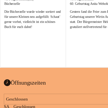
o
o
Bücherzelle
60. Geburtstag Anita Wehof
b
b
Die Bücherzelle wurde wieder sortiert und 
Gestern fand die Feier zum
a
a
j
j
für unsere Kleinen neu aufgefüllt. Schaut‘ 
Geburtstag unserer Wirtin A
gerne vorbei, vielleicht ist ein schönes 
statt. Der Bürgermeister He
Buch für euch dabei!
gratuliert stellvertretend fü
Tobaj sehr herzlich zu ihrem
Geburtstag.
Leider wurde die Bücherzelle zuletzt für 
Liebe Anita!
die Entsorgung von alten 
Katalogen/Prospekten/Zeitschriften, 
Die Jahre vergehen, doch dei
teilweise in ausländischer Sprache, sowie 
jung – und das ist das Schön
auch einer alten, nicht funktionierenden 
Zum 60. Geburtstag wünsche
Wanduhr (!) benutzt und musste 
Gesundheit, Gelassenheit un
ausgeräumt werden.
Portion Lebenslust.
Das Gemeindeamt freut sich sehr über die 
Öffnungszeiten
Spende >lesenswerter< Bücher und 
Zeitschriften. Bitte geben Sie diese aber 
im Gemeindeamt ab, damit diese Bücher 
Geschlossen
vorsortiert in die Bücherzelle eingeräumt 
SA
Geschlossen
werden können.