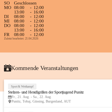
SO
Geschlossen
Gleichzeitig möchten wir uns bei all Jenen 
MO
08:00
-
12:00
13:00
-
16:00
sehr herzlich bedanken, die bereits viele 
DI
08:00
-
12:00
tolle Bücher spendiert haben.
MI
08:00
-
12:00
DO
08:00
-
12:00
13:00
-
16:00
FR
08:00
-
12:00
Zuletzt bearbeitet: 21.04.2026
Kommende Veranstaltungen
Sport & Wettkampf
Stelzen- und Hendlgrillen der Sportjugend Punitz
Fr., 21. Aug. - Sa., 22. Aug.
Punitz, Tobaj, Güssing, Burgenland, AUT