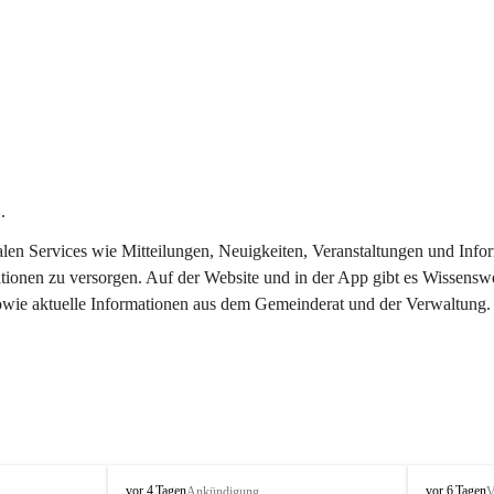
.
italen Services wie Mitteilungen, Neuigkeiten, Veranstaltungen und In
tionen zu versorgen. Auf der Website und in der App gibt es Wissenswe
sowie aktuelle Informationen aus dem Gemeinderat und der Verwaltung.
T
T
vor 4 Tagen
vor 6 Tagen
Ankündigung
V