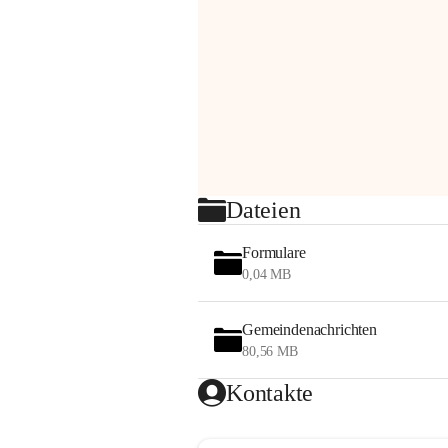
Dateien
Formulare
0,04 MB
Gemeindenachrichten
80,56 MB
Kontakte