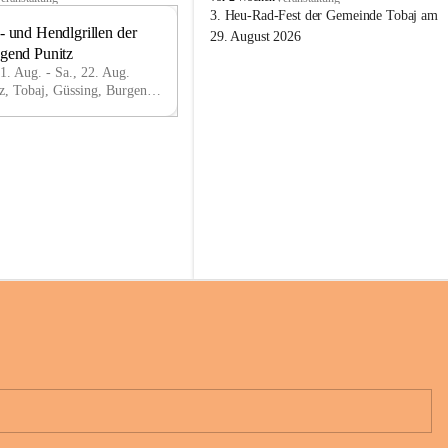
o
3. Heu-Rad-Fest der Gemeinde Tobaj am 
- und Hendlgrillen der 
b
21
29. August 2026
a
ugend Punitz
AU
j
G
21. Aug. - Sa., 22. Aug.
Punitz, Tobaj, Güssing, Burgenland, AUT