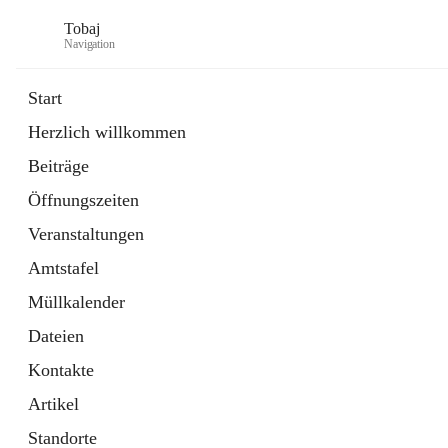
Tobaj
Navigation
Start
Herzlich willkommen
öffnet
Daten & Fakten
Beiträge
in
Externe Webseite
neuem
Öffnungszeiten
Tab
Formulare
2 Schnellzugriffe
Veranstaltungen
Amtstafel
Müllkalender
Dateien
Kontakte
Artikel
Standorte