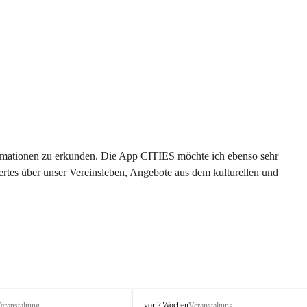
formationen zu erkunden. Die App CITIES möchte ich ebenso sehr 
rtes über unser Vereinsleben, Angebote aus dem kulturellen und 
 
T
vor 2 Wochen
eranstaltung
Veranstaltung