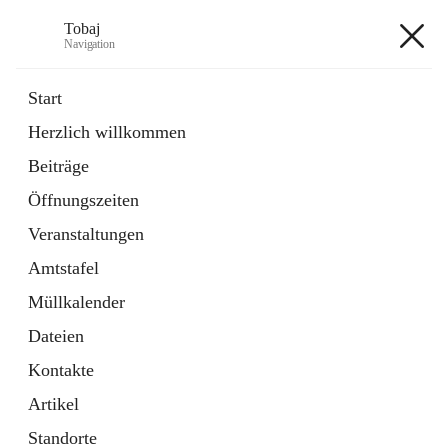
Tobaj
Navigation
Tobaj
Start
Herzlich willkommen
öffnet
Daten & Fakten
Beiträge
in
Externe Webseite
neuem
Öffnungszeiten
Tab
Formulare
2 Schnellzugriffe
Veranstaltungen
Amtstafel
+3
Müllkalender
Dateien
Kontakte
Artikel
Hauptadresse
Standorte