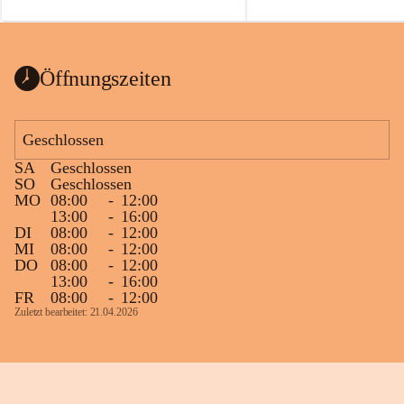
auch einer alten, nicht funktionierenden 
Zum 60. Geburtstag wünsche
Wanduhr (!) benutzt und musste 
Gesundheit, Gelassenheit un
ausgeräumt werden.
Portion Lebenslust.
Das Gemeindeamt freut sich sehr über die 
Öffnungszeiten
Spende >lesenswerter< Bücher und 
Zeitschriften. Bitte geben Sie diese aber 
im Gemeindeamt ab, damit diese Bücher 
Geschlossen
vorsortiert in die Bücherzelle eingeräumt 
SA
Geschlossen
werden können.
SO
Geschlossen
Gleichzeitig möchten wir uns bei all Jenen 
MO
08:00
-
12:00
13:00
-
16:00
sehr herzlich bedanken, die bereits viele 
DI
08:00
-
12:00
tolle Bücher spendiert haben.
MI
08:00
-
12:00
DO
08:00
-
12:00
13:00
-
16:00
FR
08:00
-
12:00
Zuletzt bearbeitet: 21.04.2026