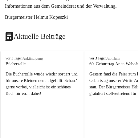
Informationen aus dem Gemeinderat und der Verwaltung. 
Bürgermeister Helmut Kopeszki
Aktuelle Beiträge
T
T
vor 3 Tagen
vor 3 Tagen
Ankündigung
Jubiläum
o
o
Bücherzelle
60. Geburtstag Anita Wehof
b
b
Die Bücherzelle wurde wieder sortiert und 
Gestern fand die Feier zum
a
a
j
j
für unsere Kleinen neu aufgefüllt. Schaut‘ 
Geburtstag unserer Wirtin A
gerne vorbei, vielleicht ist ein schönes 
statt. Der Bürgermeister He
Buch für euch dabei!
gratuliert stellvertretend fü
Tobaj sehr herzlich zu ihrem
Geburtstag.
Leider wurde die Bücherzelle zuletzt für 
Liebe Anita!
die Entsorgung von alten 
Katalogen/Prospekten/Zeitschriften, 
Die Jahre vergehen, doch dei
teilweise in ausländischer Sprache, sowie 
jung – und das ist das Schön