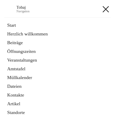
Tobaj
Navigation
Tobaj
Start
Herzlich willkommen
öffnet
Daten & Fakten
Beiträge
in
Externe Webseite
neuem
Öffnungszeiten
Tab
Formulare
2 Schnellzugriffe
Veranstaltungen
Amtstafel
+3
Müllkalender
Dateien
Kontakte
Artikel
Hauptadresse
Standorte