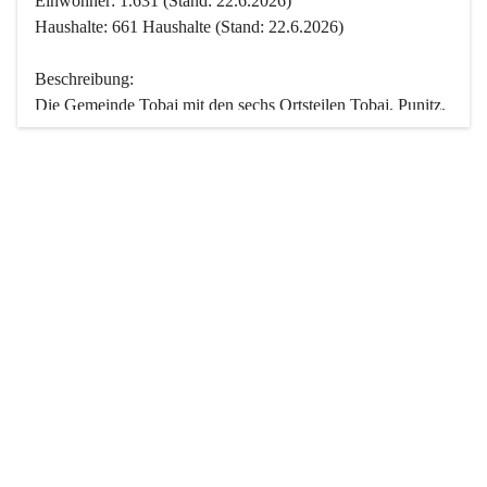
Einwohner: 1.631 (Stand: 22.6.2026)
Haushalte: 661 Haushalte (Stand: 22.6.2026)
Beschreibung:
Die Gemeinde Tobaj mit den sechs Ortsteilen Tobaj, Punitz, 
Deutsch Tschantschendorf, Kroatisch Tschantschendorf, 
Hasendorf und Tudersdorf ist eine der flächengrößten 
Gemeinden des Burgenlandes. Ein Großteil der Fläche ist 
mit Wald bedeckt. Fünf Ortsteile liegen im Stremtal, die 
Streusiedlung Punitz liegt zwischen dem Strem- und dem 
Pinkatal.
Besonders charakteristisch ist das reichhaltige und 
vielfältige Vereinsleben. Das kulturelle und gesellschaftliche 
Leben wird weitgehend von diesen Vereinen und deren 
Veranstaltungen geprägt.
Der größte Reichtum der Gemeinde liegt in der idyllischen 
Landschaft und der intakten Natur. Basierend darauf sowie 
den Freizeitangeboten, wie Wandern, Reiten, Radfahren, 