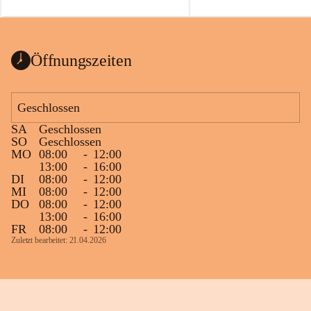
auch einer alten, nicht funktionierenden 
Zum 60. Geburtstag wünsche
Wanduhr (!) benutzt und musste 
Gesundheit, Gelassenheit un
ausgeräumt werden.
Portion Lebenslust.
Das Gemeindeamt freut sich sehr über die 
Öffnungszeiten
Spende >lesenswerter< Bücher und 
Zeitschriften. Bitte geben Sie diese aber 
im Gemeindeamt ab, damit diese Bücher 
Geschlossen
vorsortiert in die Bücherzelle eingeräumt 
SA
Geschlossen
werden können.
SO
Geschlossen
Gleichzeitig möchten wir uns bei all Jenen 
MO
08:00
-
12:00
13:00
-
16:00
sehr herzlich bedanken, die bereits viele 
DI
08:00
-
12:00
tolle Bücher spendiert haben.
MI
08:00
-
12:00
DO
08:00
-
12:00
13:00
-
16:00
FR
08:00
-
12:00
Zuletzt bearbeitet: 21.04.2026