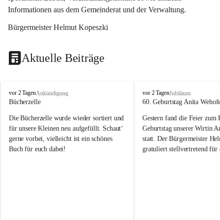
Informationen aus dem Gemeinderat und der Verwaltung. 
Bürgermeister Helmut Kopeszki
Aktuelle Beiträge
T
T
vor 2 Tagen
vor 2 Tagen
Ankündigung
Jubiläum
o
o
Bücherzelle
60. Geburtstag Anita Wehof
b
b
Die Bücherzelle wurde wieder sortiert und 
Gestern fand die Feier zum
a
a
j
j
für unsere Kleinen neu aufgefüllt. Schaut‘ 
Geburtstag unserer Wirtin A
gerne vorbei, vielleicht ist ein schönes 
statt. Der Bürgermeister He
Buch für euch dabei!
gratuliert stellvertretend fü
Tobaj sehr herzlich zu ihrem
Geburtstag.
Leider wurde die Bücherzelle zuletzt für 
Liebe Anita!
die Entsorgung von alten 
Katalogen/Prospekten/Zeitschriften, 
Die Jahre vergehen, doch dei
teilweise in ausländischer Sprache, sowie 
jung – und das ist das Schön