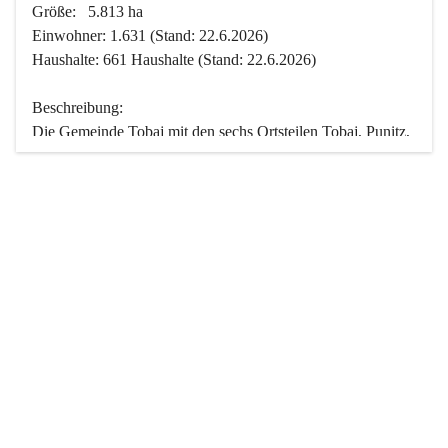
Größe:   5.813 ha
Einwohner: 1.631 (Stand: 22.6.2026)
Haushalte: 661 Haushalte (Stand: 22.6.2026)
Beschreibung:
Die Gemeinde Tobaj mit den sechs Ortsteilen Tobaj, Punitz, 
Deutsch Tschantschendorf, Kroatisch Tschantschendorf, 
Hasendorf und Tudersdorf ist eine der flächengrößten 
Gemeinden des Burgenlandes. Ein Großteil der Fläche ist 
mit Wald bedeckt. Fünf Ortsteile liegen im Stremtal, die 
Streusiedlung Punitz liegt zwischen dem Strem- und dem 
Pinkatal.
Besonders charakteristisch ist das reichhaltige und 
vielfältige Vereinsleben. Das kulturelle und gesellschaftliche 
Leben wird weitgehend von diesen Vereinen und deren 
Veranstaltungen geprägt.
Der größte Reichtum der Gemeinde liegt in der idyllischen 