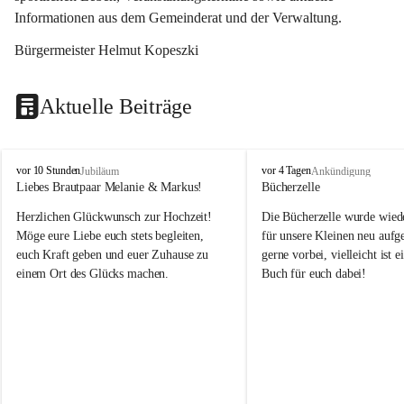
Informationen aus dem Gemeinderat und der Verwaltung. 
Bürgermeister Helmut Kopeszki
Aktuelle Beiträge
T
T
vor 10 Stunden
vor 4 Tagen
Jubiläum
Ankündigung
o
o
Liebes Brautpaar Melanie & Markus!
Bücherzelle
b
b
Herzlichen Glückwunsch zur Hochzeit!
Die Bücherzelle wurde wiede
a
a
j
j
Möge eure Liebe euch stets begleiten, 
für unsere Kleinen neu aufge
euch Kraft geben und euer Zuhause zu 
gerne vorbei, vielleicht ist e
einem Ort des Glücks machen.
Buch für euch dabei!
Leider wurde die Bücherzelle
die Entsorgung von alten 
Katalogen/Prospekten/Zeitsch
teilweise in ausländischer S