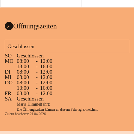
auch einer alten, nicht funkt
Wanduhr (!) benutzt und mu
ausgeräumt werden.
Das Gemeindeamt freut sich 
Öffnungszeiten
Spende >lesenswerter< Büch
Zeitschriften. Bitte geben Si
im Gemeindeamt ab, damit d
Geschlossen
vorsortiert in die Bücherzel
SO
Geschlossen
werden können.
MO
08:00
-
12:00
Gleichzeitig möchten wir uns
13:00
-
16:00
DI
08:00
-
12:00
sehr herzlich bedanken, die b
MI
08:00
-
12:00
tolle Bücher spendiert haben
DO
08:00
-
12:00
13:00
-
16:00
FR
08:00
-
12:00
SA
Geschlossen
Mariä Himmelfahrt:
Die Öffnungszeiten können an diesem Feiertag abweichen.
Zuletzt bearbeitet: 21.04.2026