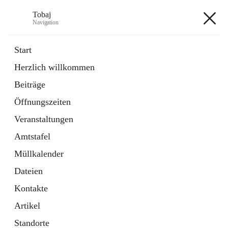
Tobaj
Navigation
Tobaj
Start
Herzlich willkommen
öffnet
Daten & Fakten
Beiträge
in
Externe Webseite
neuem
Öffnungszeiten
Tab
Formulare
2 Schnellzugriffe
Veranstaltungen
Amtstafel
+3
Müllkalender
Dateien
Kontakte
Artikel
Hauptadresse
Standorte