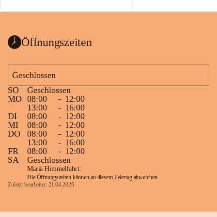
auch einer alten, nicht funkt
Wanduhr (!) benutzt und mu
ausgeräumt werden.
Das Gemeindeamt freut sich 
Öffnungszeiten
Spende >lesenswerter< Büch
Zeitschriften. Bitte geben Si
im Gemeindeamt ab, damit d
Geschlossen
vorsortiert in die Bücherzel
SO
Geschlossen
werden können.
MO
08:00
-
12:00
Gleichzeitig möchten wir uns
13:00
-
16:00
DI
08:00
-
12:00
sehr herzlich bedanken, die b
MI
08:00
-
12:00
tolle Bücher spendiert haben
DO
08:00
-
12:00
13:00
-
16:00
FR
08:00
-
12:00
SA
Geschlossen
Mariä Himmelfahrt:
Die Öffnungszeiten können an diesem Feiertag abweichen.
Zuletzt bearbeitet: 21.04.2026