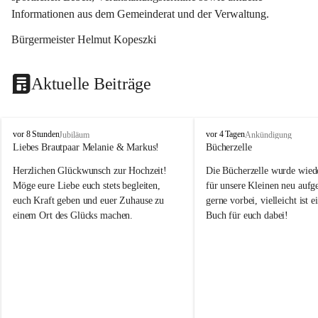
Informationen aus dem Gemeinderat und der Verwaltung. 
Bürgermeister Helmut Kopeszki
Aktuelle Beiträge
T
T
vor 8 Stunden
vor 4 Tagen
Jubiläum
Ankündigung
o
o
Liebes Brautpaar Melanie & Markus!
Bücherzelle
b
b
Herzlichen Glückwunsch zur Hochzeit!
Die Bücherzelle wurde wiede
a
a
j
j
Möge eure Liebe euch stets begleiten, 
für unsere Kleinen neu aufge
euch Kraft geben und euer Zuhause zu 
gerne vorbei, vielleicht ist e
einem Ort des Glücks machen.
Buch für euch dabei!
Leider wurde die Bücherzelle
die Entsorgung von alten 
Katalogen/Prospekten/Zeitsch
teilweise in ausländischer S