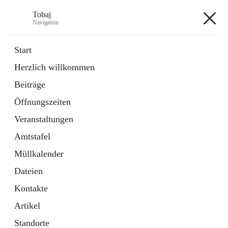
Tobaj
Navigation
Tobaj
Start
Herzlich willkommen
öffnet
Daten & Fakten
Beiträge
in
Externe Webseite
neuem
Öffnungszeiten
Tab
Formulare
2 Schnellzugriffe
Veranstaltungen
Amtstafel
+3
Müllkalender
Dateien
Kontakte
Artikel
Hauptadresse
Standorte