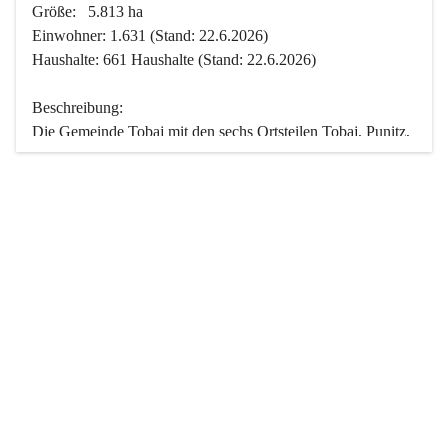
Größe:   5.813 ha
Einwohner: 1.631 (Stand: 22.6.2026)
Haushalte: 661 Haushalte (Stand: 22.6.2026)
Beschreibung:
Die Gemeinde Tobaj mit den sechs Ortsteilen Tobaj, Punitz, 
Deutsch Tschantschendorf, Kroatisch Tschantschendorf, 
Hasendorf und Tudersdorf ist eine der flächengrößten 
Gemeinden des Burgenlandes. Ein Großteil der Fläche ist 
mit Wald bedeckt. Fünf Ortsteile liegen im Stremtal, die 
Streusiedlung Punitz liegt zwischen dem Strem- und dem 
Pinkatal.
Besonders charakteristisch ist das reichhaltige und 
vielfältige Vereinsleben. Das kulturelle und gesellschaftliche 
Leben wird weitgehend von diesen Vereinen und deren 
Veranstaltungen geprägt.
Der größte Reichtum der Gemeinde liegt in der idyllischen 