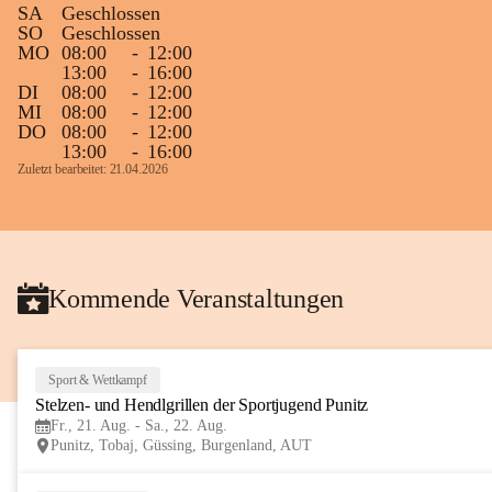
SA
Geschlossen
Gleichzeitig möchten wir uns bei all Jenen 
SO
Geschlossen
MO
08:00
-
12:00
sehr herzlich bedanken, die bereits viele 
13:00
-
16:00
tolle Bücher spendiert haben.
DI
08:00
-
12:00
MI
08:00
-
12:00
DO
08:00
-
12:00
13:00
-
16:00
Zuletzt bearbeitet: 21.04.2026
Kommende Veranstaltungen
Sport & Wettkampf
Stelzen- und Hendlgrillen der Sportjugend Punitz
Fr., 21. Aug. - Sa., 22. Aug.
Punitz, Tobaj, Güssing, Burgenland, AUT