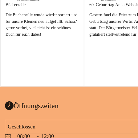
o
o
Bücherzelle
60. Geburtstag Anita Wehof
b
b
Die Bücherzelle wurde wieder sortiert und 
Gestern fand die Feier zum
a
a
j
j
für unsere Kleinen neu aufgefüllt. Schaut‘ 
Geburtstag unserer Wirtin A
gerne vorbei, vielleicht ist ein schönes 
statt. Der Bürgermeister He
Buch für euch dabei!
gratuliert stellvertretend fü
Tobaj sehr herzlich zu ihrem
Geburtstag.
Leider wurde die Bücherzelle zuletzt für 
Liebe Anita!
die Entsorgung von alten 
Katalogen/Prospekten/Zeitschriften, 
Die Jahre vergehen, doch dei
teilweise in ausländischer Sprache, sowie 
jung – und das ist das Schön
auch einer alten, nicht funktionierenden 
Zum 60. Geburtstag wünsche
Wanduhr (!) benutzt und musste 
Gesundheit, Gelassenheit un
ausgeräumt werden.
Portion Lebenslust.
Das Gemeindeamt freut sich sehr über die 
Öffnungszeiten
Spende >lesenswerter< Bücher und 
Zeitschriften. Bitte geben Sie diese aber 
im Gemeindeamt ab, damit diese Bücher 
Geschlossen
vorsortiert in die Bücherzelle eingeräumt 
FR
08:00
-
12:00
werden können.