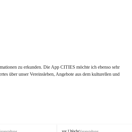
formationen zu erkunden. Die App CITIES möchte ich ebenso sehr 
rtes über unser Vereinsleben, Angebote aus dem kulturellen und 
 
T
vor 1 Woche
eranstaltung
Veranstaltung