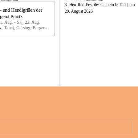
o
3. Heu-Rad-Fest der Gemeinde Tobaj am 
- und Hendlgrillen der 
b
21
29. August 2026
a
ugend Punitz
AU
j
G
21. Aug. - Sa., 22. Aug.
Punitz, Tobaj, Güssing, Burgenland, AUT