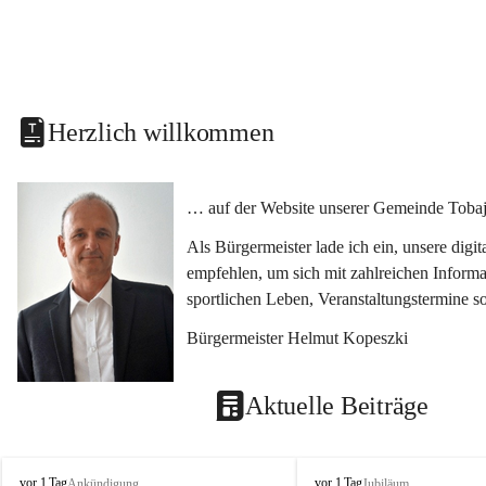
Herzlich willkommen
… auf der Website unserer Gemeinde Tobaj
Als Bürgermeister lade ich ein, unsere dig
empfehlen, um sich mit zahlreichen Informa
sportlichen Leben, Veranstaltungstermine 
Bürgermeister Helmut Kopeszki
Aktuelle Beiträge
T
T
vor 1 Tag
vor 1 Tag
Ankündigung
Jubiläum