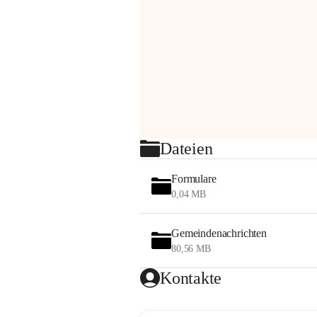
Dateien
Formulare
0,04 MB
Gemeindenachrichten
80,56 MB
Kontakte