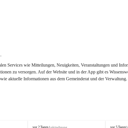
.
italen Services wie Mitteilungen, Neuigkeiten, Veranstaltungen und In
tionen zu versorgen. Auf der Website und in der App gibt es Wissenswe
sowie aktuelle Informationen aus dem Gemeinderat und der Verwaltung.
T
T
vor 2 Tagen
vor 5 Tagen
Ankündigung
V