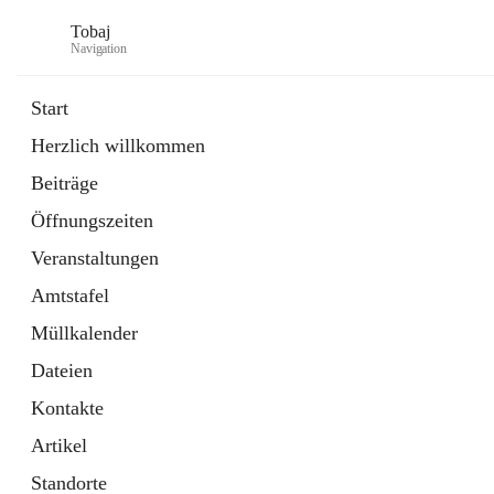
Tobaj
Navigation
Start
Herzlich willkommen
öffnet
Daten & Fakten
Beiträge
in
Externe Webseite
neuem
Öffnungszeiten
Tab
Formulare
2 Schnellzugriffe
Veranstaltungen
Amtstafel
Müllkalender
Dateien
Kontakte
Artikel
Standorte