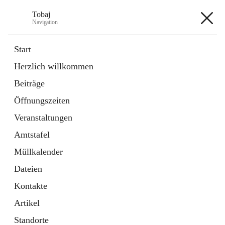
Tobaj
Navigation
Tobaj
Start
Herzlich willkommen
öffnet
Daten & Fakten
Beiträge
in
Externe Webseite
neuem
Öffnungszeiten
Tab
Formulare
2 Schnellzugriffe
Veranstaltungen
Amtstafel
+3
Müllkalender
Dateien
Kontakte
Artikel
Hauptadresse
Standorte