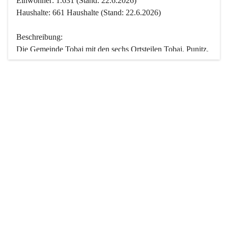
Einwohner: 1.631 (Stand: 22.6.2026)
Haushalte: 661 Haushalte (Stand: 22.6.2026)
Beschreibung:
Die Gemeinde Tobaj mit den sechs Ortsteilen Tobaj, Punitz, 
Deutsch Tschantschendorf, Kroatisch Tschantschendorf, 
Hasendorf und Tudersdorf ist eine der flächengrößten 
Gemeinden des Burgenlandes. Ein Großteil der Fläche ist 
mit Wald bedeckt. Fünf Ortsteile liegen im Stremtal, die 
Streusiedlung Punitz liegt zwischen dem Strem- und dem 
Pinkatal.
Besonders charakteristisch ist das reichhaltige und 
vielfältige Vereinsleben. Das kulturelle und gesellschaftliche 
Leben wird weitgehend von diesen Vereinen und deren 
Veranstaltungen geprägt.
Der größte Reichtum der Gemeinde liegt in der idyllischen 
Landschaft und der intakten Natur. Basierend darauf sowie 
den Freizeitangeboten, wie Wandern, Reiten, Radfahren, 