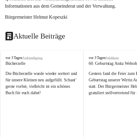
Informationen aus dem Gemeinderat und der Verwaltung. 
Bürgermeister Helmut Kopeszki
Aktuelle Beiträge
T
T
vor 3 Tagen
vor 3 Tagen
Ankündigung
Jubiläum
o
o
Bücherzelle
60. Geburtstag Anita Wehof
b
b
Die Bücherzelle wurde wieder sortiert und 
Gestern fand die Feier zum
a
a
j
j
für unsere Kleinen neu aufgefüllt. Schaut‘ 
Geburtstag unserer Wirtin A
gerne vorbei, vielleicht ist ein schönes 
statt. Der Bürgermeister He
Buch für euch dabei!
gratuliert stellvertretend fü
Tobaj sehr herzlich zu ihrem
Geburtstag.
Leider wurde die Bücherzelle zuletzt für 
Liebe Anita!
die Entsorgung von alten 
Katalogen/Prospekten/Zeitschriften, 
Die Jahre vergehen, doch dei
teilweise in ausländischer Sprache, sowie 
jung – und das ist das Schön