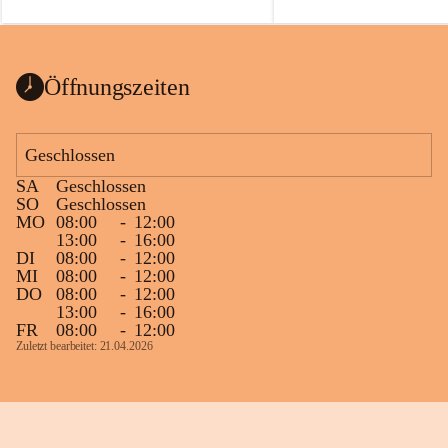
auch einer alten, nicht funktionierenden 
Zum 60. Geburtstag wünsche
Wanduhr (!) benutzt und musste 
Gesundheit, Gelassenheit un
ausgeräumt werden.
Portion Lebenslust.
Das Gemeindeamt freut sich sehr über die 
Öffnungszeiten
Spende >lesenswerter< Bücher und 
Zeitschriften. Bitte geben Sie diese aber 
im Gemeindeamt ab, damit diese Bücher 
Geschlossen
vorsortiert in die Bücherzelle eingeräumt 
SA
Geschlossen
werden können.
SO
Geschlossen
Gleichzeitig möchten wir uns bei all Jenen 
MO
08:00
-
12:00
13:00
-
16:00
sehr herzlich bedanken, die bereits viele 
DI
08:00
-
12:00
tolle Bücher spendiert haben.
MI
08:00
-
12:00
DO
08:00
-
12:00
13:00
-
16:00
FR
08:00
-
12:00
Zuletzt bearbeitet: 21.04.2026