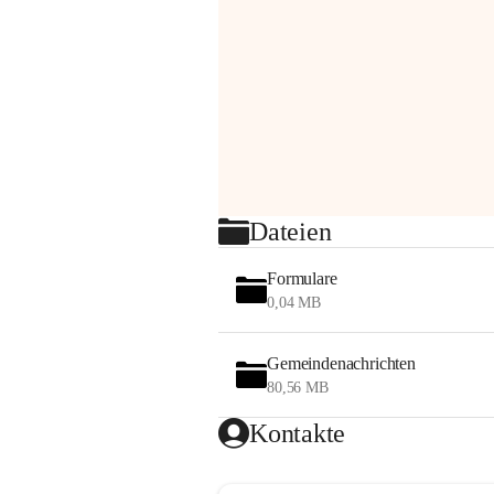
Dateien
Formulare
0,04 MB
Gemeindenachrichten
80,56 MB
Kontakte