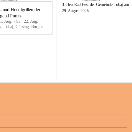
o
3. Heu-Rad-Fest der Gemeinde Tobaj am 
- und Hendlgrillen der 
b
21
29. August 2026
a
ugend Punitz
AU
j
G
21. Aug. - Sa., 22. Aug.
Punitz, Tobaj, Güssing, Burgenland, AUT