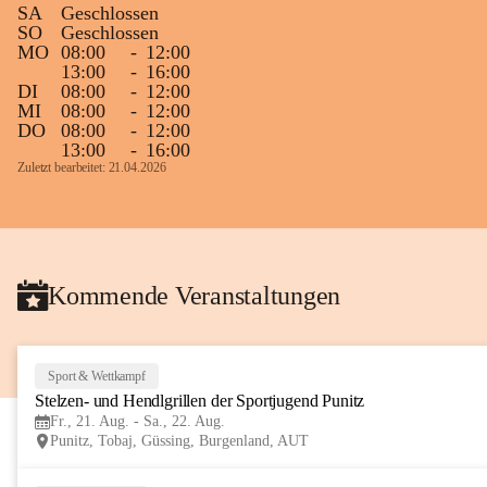
SA
Geschlossen
Gleichzeitig möchten wir uns bei all Jenen 
SO
Geschlossen
MO
08:00
-
12:00
sehr herzlich bedanken, die bereits viele 
13:00
-
16:00
tolle Bücher spendiert haben.
DI
08:00
-
12:00
MI
08:00
-
12:00
DO
08:00
-
12:00
13:00
-
16:00
Zuletzt bearbeitet: 21.04.2026
Kommende Veranstaltungen
Sport & Wettkampf
Stelzen- und Hendlgrillen der Sportjugend Punitz
Fr., 21. Aug. - Sa., 22. Aug.
Punitz, Tobaj, Güssing, Burgenland, AUT