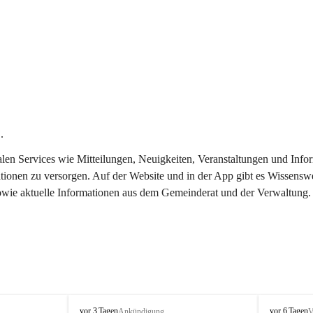
.
italen Services wie Mitteilungen, Neuigkeiten, Veranstaltungen und In
tionen zu versorgen. Auf der Website und in der App gibt es Wissenswe
sowie aktuelle Informationen aus dem Gemeinderat und der Verwaltung.
T
T
vor 3 Tagen
vor 6 Tagen
Ankündigung
V