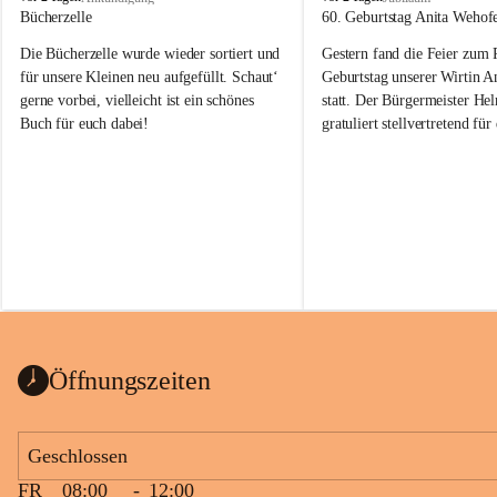
o
o
Bücherzelle
60. Geburtstag Anita Wehof
b
b
Die Bücherzelle wurde wieder sortiert und 
Gestern fand die Feier zum
a
a
j
j
für unsere Kleinen neu aufgefüllt. Schaut‘ 
Geburtstag unserer Wirtin A
gerne vorbei, vielleicht ist ein schönes 
statt. Der Bürgermeister He
Buch für euch dabei!
gratuliert stellvertretend fü
Tobaj sehr herzlich zu ihrem
Geburtstag.
Leider wurde die Bücherzelle zuletzt für 
Liebe Anita!
die Entsorgung von alten 
Katalogen/Prospekten/Zeitschriften, 
Die Jahre vergehen, doch dei
teilweise in ausländischer Sprache, sowie 
jung – und das ist das Schön
auch einer alten, nicht funktionierenden 
Zum 60. Geburtstag wünsche
Wanduhr (!) benutzt und musste 
Gesundheit, Gelassenheit un
ausgeräumt werden.
Portion Lebenslust.
Das Gemeindeamt freut sich sehr über die 
Öffnungszeiten
Spende >lesenswerter< Bücher und 
Zeitschriften. Bitte geben Sie diese aber 
im Gemeindeamt ab, damit diese Bücher 
Geschlossen
vorsortiert in die Bücherzelle eingeräumt 
FR
08:00
-
12:00
werden können.