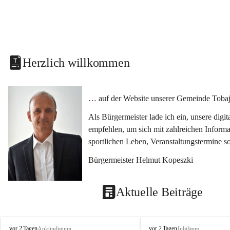
Herzlich willkommen
… auf der Website unserer Gemeinde Tobaj
Als Bürgermeister lade ich ein, unsere dig
empfehlen, um sich mit zahlreichen Informa
sportlichen Leben, Veranstaltungstermine 
Bürgermeister Helmut Kopeszki
Aktuelle Beiträge
T
T
vor 2 Tagen
vor 2 Tagen
Ankündigung
Jubiläum