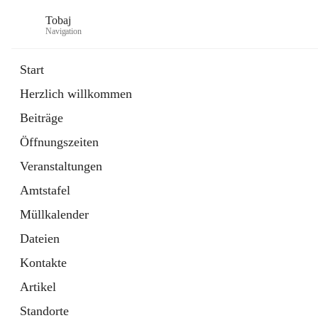
Tobaj
Navigation
Start
Herzlich willkommen
öffnet
Daten & Fakten
Beiträge
in
Externe Webseite
neuem
Öffnungszeiten
Tab
Formulare
2 Schnellzugriffe
Veranstaltungen
Amtstafel
Müllkalender
Dateien
Kontakte
Artikel
Standorte