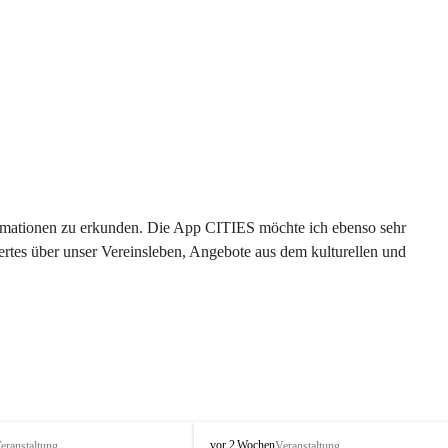
formationen zu erkunden. Die App CITIES möchte ich ebenso sehr 
rtes über unser Vereinsleben, Angebote aus dem kulturellen und 
 
T
vor 2 Wochen
eranstaltung
Veranstaltung