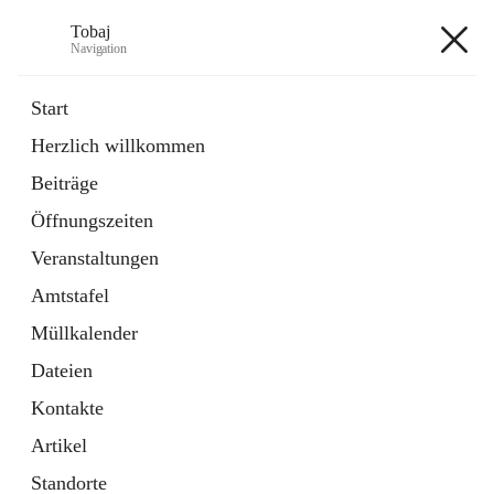
Tobaj
Navigation
Tobaj
Start
Herzlich willkommen
öffnet
Daten & Fakten
Beiträge
in
Externe Webseite
neuem
Öffnungszeiten
Tab
Formulare
2 Schnellzugriffe
Veranstaltungen
Amtstafel
+3
Müllkalender
Dateien
Kontakte
Artikel
Hauptadresse
Standorte