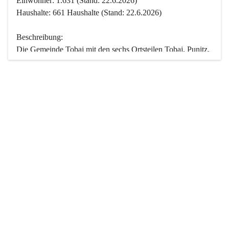
Einwohner: 1.631 (Stand: 22.6.2026)
Haushalte: 661 Haushalte (Stand: 22.6.2026)
Beschreibung:
Die Gemeinde Tobaj mit den sechs Ortsteilen Tobaj, Punitz, 
Deutsch Tschantschendorf, Kroatisch Tschantschendorf, 
Hasendorf und Tudersdorf ist eine der flächengrößten 
Gemeinden des Burgenlandes. Ein Großteil der Fläche ist 
mit Wald bedeckt. Fünf Ortsteile liegen im Stremtal, die 
Streusiedlung Punitz liegt zwischen dem Strem- und dem 
Pinkatal.
Besonders charakteristisch ist das reichhaltige und 
vielfältige Vereinsleben. Das kulturelle und gesellschaftliche 
Leben wird weitgehend von diesen Vereinen und deren 
Veranstaltungen geprägt.
Der größte Reichtum der Gemeinde liegt in der idyllischen 
Landschaft und der intakten Natur. Basierend darauf sowie 
den Freizeitangeboten, wie Wandern, Reiten, Radfahren, 