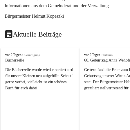
Informationen aus dem Gemeinderat und der Verwaltung. 
Bürgermeister Helmut Kopeszki
Aktuelle Beiträge
T
T
vor 2 Tagen
vor 2 Tagen
Ankündigung
Jubiläum
o
o
Bücherzelle
60. Geburtstag Anita Wehof
b
b
Die Bücherzelle wurde wieder sortiert und 
Gestern fand die Feier zum
a
a
j
j
für unsere Kleinen neu aufgefüllt. Schaut‘ 
Geburtstag unserer Wirtin A
gerne vorbei, vielleicht ist ein schönes 
statt. Der Bürgermeister He
Buch für euch dabei!
gratuliert stellvertretend fü
Tobaj sehr herzlich zu ihrem
Geburtstag.
Leider wurde die Bücherzelle zuletzt für 
Liebe Anita!
die Entsorgung von alten 
Katalogen/Prospekten/Zeitschriften, 
Die Jahre vergehen, doch dei
teilweise in ausländischer Sprache, sowie 
jung – und das ist das Schön