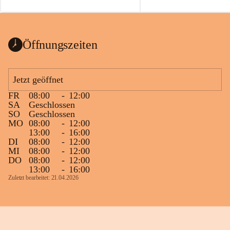
auch einer alten, nicht funktionierenden 
Zum 60. Geburtstag wünsche
Wanduhr (!) benutzt und musste 
Gesundheit, Gelassenheit un
ausgeräumt werden.
Portion Lebenslust.
Das Gemeindeamt freut sich sehr über die 
Öffnungszeiten
Spende >lesenswerter< Bücher und 
Zeitschriften. Bitte geben Sie diese aber 
im Gemeindeamt ab, damit diese Bücher 
Jetzt geöffnet
vorsortiert in die Bücherzelle eingeräumt 
FR
08:00
-
12:00
werden können.
SA
Geschlossen
Gleichzeitig möchten wir uns bei all Jenen 
SO
Geschlossen
MO
08:00
-
12:00
sehr herzlich bedanken, die bereits viele 
13:00
-
16:00
tolle Bücher spendiert haben.
DI
08:00
-
12:00
MI
08:00
-
12:00
DO
08:00
-
12:00
13:00
-
16:00
Zuletzt bearbeitet: 21.04.2026