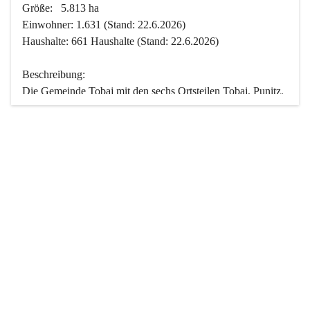
Größe:   5.813 ha
Einwohner: 1.631 (Stand: 22.6.2026)
Haushalte: 661 Haushalte (Stand: 22.6.2026)
Beschreibung:
Die Gemeinde Tobaj mit den sechs Ortsteilen Tobaj, Punitz, 
Deutsch Tschantschendorf, Kroatisch Tschantschendorf, 
Hasendorf und Tudersdorf ist eine der flächengrößten 
Gemeinden des Burgenlandes. Ein Großteil der Fläche ist 
mit Wald bedeckt. Fünf Ortsteile liegen im Stremtal, die 
Streusiedlung Punitz liegt zwischen dem Strem- und dem 
Pinkatal.
Besonders charakteristisch ist das reichhaltige und 
vielfältige Vereinsleben. Das kulturelle und gesellschaftliche 
Leben wird weitgehend von diesen Vereinen und deren 
Veranstaltungen geprägt.
Der größte Reichtum der Gemeinde liegt in der idyllischen 