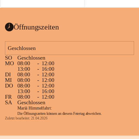
auch einer alten, nicht funkt
Wanduhr (!) benutzt und mu
ausgeräumt werden.
Das Gemeindeamt freut sich 
Öffnungszeiten
Spende >lesenswerter< Büch
Zeitschriften. Bitte geben Si
im Gemeindeamt ab, damit d
Geschlossen
vorsortiert in die Bücherzel
SO
Geschlossen
werden können.
MO
08:00
-
12:00
Gleichzeitig möchten wir uns
13:00
-
16:00
DI
08:00
-
12:00
sehr herzlich bedanken, die b
MI
08:00
-
12:00
tolle Bücher spendiert haben
DO
08:00
-
12:00
13:00
-
16:00
FR
08:00
-
12:00
SA
Geschlossen
Mariä Himmelfahrt:
Die Öffnungszeiten können an diesem Feiertag abweichen.
Zuletzt bearbeitet: 21.04.2026