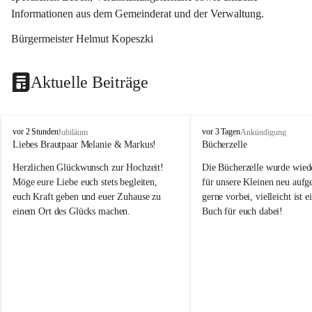
Informationen aus dem Gemeinderat und der Verwaltung. 
Bürgermeister Helmut Kopeszki
Aktuelle Beiträge
T
T
vor 2 Stunden
vor 3 Tagen
Jubiläum
Ankündigung
o
o
Liebes Brautpaar Melanie & Markus!
Bücherzelle
b
b
Herzlichen Glückwunsch zur Hochzeit!
Die Bücherzelle wurde wiede
a
a
j
j
Möge eure Liebe euch stets begleiten, 
für unsere Kleinen neu aufge
euch Kraft geben und euer Zuhause zu 
gerne vorbei, vielleicht ist e
einem Ort des Glücks machen.
Buch für euch dabei!
Leider wurde die Bücherzelle
die Entsorgung von alten 
Katalogen/Prospekten/Zeitsch
teilweise in ausländischer S