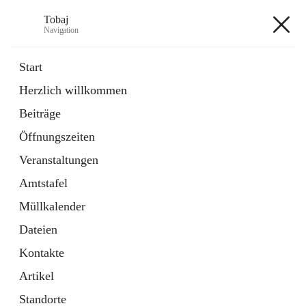
Tobaj
Navigation
Tobaj
Start
Herzlich willkommen
öffnet
Daten & Fakten
Beiträge
in
Externe Webseite
neuem
Öffnungszeiten
Tab
Formulare
2 Schnellzugriffe
Veranstaltungen
Amtstafel
+3
Müllkalender
Dateien
Kontakte
Artikel
Hauptadresse
Standorte